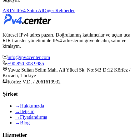
ARIN IPv4 Satın Al
Diğer Rehberler
Küresel IPv4 adres pazarı. Doğrulanmış katılımcılar ve uçtan uca
RIR transfer yönetimi ile IPv4 adreslerini güvenle alın, satın ve
kiralayın.
info@ipv4center.com
+90 850 308 9985
Yavuz Sultan Selim Mah. Ali Yücel Sk. No:5/B D:12 Körfez /
Kocaeli, Türkiye
Körfez V.D. / 2061619932
Şirket
→
Hakkımızda
→
İletişim
→
Fiyatlandırma
→
Blog
Hizmetler