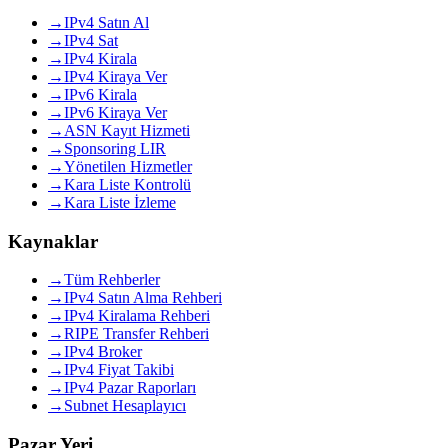
→
IPv4 Satın Al
→
IPv4 Sat
→
IPv4 Kirala
→
IPv4 Kiraya Ver
→
IPv6 Kirala
→
IPv6 Kiraya Ver
→
ASN Kayıt Hizmeti
→
Sponsoring LIR
→
Yönetilen Hizmetler
→
Kara Liste Kontrolü
→
Kara Liste İzleme
Kaynaklar
→
Tüm Rehberler
→
IPv4 Satın Alma Rehberi
→
IPv4 Kiralama Rehberi
→
RIPE Transfer Rehberi
→
IPv4 Broker
→
IPv4 Fiyat Takibi
→
IPv4 Pazar Raporları
→
Subnet Hesaplayıcı
Pazar Yeri