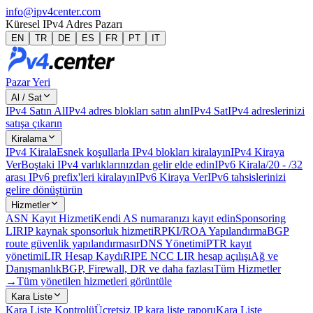
info@ipv4center.com
Küresel IPv4 Adres Pazarı
EN
TR
DE
ES
FR
PT
IT
Pazar Yeri
Al / Sat
IPv4 Satın Al
IPv4 adres blokları satın alın
IPv4 Sat
IPv4 adreslerinizi
satışa çıkarın
Kiralama
IPv4 Kirala
Esnek koşullarla IPv4 blokları kiralayın
IPv4 Kiraya
Ver
Boştaki IPv4 varlıklarınızdan gelir elde edin
IPv6 Kirala
/20 - /32
arası IPv6 prefix'leri kiralayın
IPv6 Kiraya Ver
IPv6 tahsislerinizi
gelire dönüştürün
Hizmetler
ASN Kayıt Hizmeti
Kendi AS numaranızı kayıt edin
Sponsoring
LIR
IP kaynak sponsorluk hizmeti
RPKI/ROA Yapılandırma
BGP
route güvenlik yapılandırması
rDNS Yönetimi
PTR kayıt
yönetimi
LIR Hesap Kaydı
RIPE NCC LIR hesap açılışı
Ağ ve
Danışmanlık
BGP, Firewall, DR ve daha fazlası
Tüm Hizmetler
→
Tüm yönetilen hizmetleri görüntüle
Kara Liste
Kara Liste Kontrolü
Ücretsiz IP kara liste raporu
Kara Liste