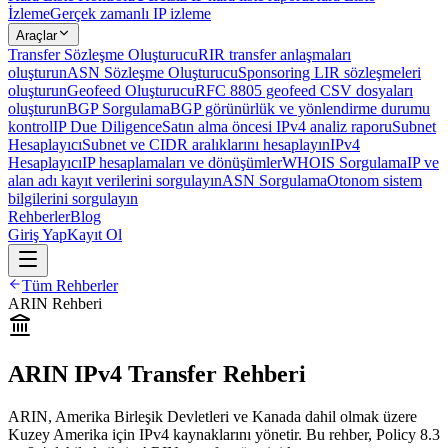
İzleme
Gerçek zamanlı IP izleme
Araçlar
Transfer Sözleşme Oluşturucu
RIR transfer anlaşmaları
oluşturun
ASN Sözleşme Oluşturucu
Sponsoring LIR sözleşmeleri
oluşturun
Geofeed Oluşturucu
RFC 8805 geofeed CSV dosyaları
oluşturun
BGP Sorgulama
BGP görünürlük ve yönlendirme durumu
kontrol
IP Due Diligence
Satın alma öncesi IPv4 analiz raporu
Subnet
Hesaplayıcı
Subnet ve CIDR aralıklarını hesaplayın
IPv4
Hesaplayıcı
IP hesaplamaları ve dönüşümler
WHOIS Sorgulama
IP ve
alan adı kayıt verilerini sorgulayın
ASN Sorgulama
Otonom sistem
bilgilerini sorgulayın
Rehberler
Blog
Giriş Yap
Kayıt Ol
Tüm Rehberler
ARIN Rehberi
ARIN IPv4 Transfer Rehberi
ARIN, Amerika Birleşik Devletleri ve Kanada dahil olmak üzere
Kuzey Amerika için IPv4 kaynaklarını yönetir. Bu rehber, Policy 8.3