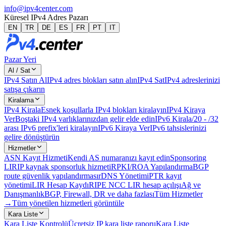
info@ipv4center.com
Küresel IPv4 Adres Pazarı
EN
TR
DE
ES
FR
PT
IT
Pazar Yeri
Al / Sat
IPv4 Satın Al
IPv4 adres blokları satın alın
IPv4 Sat
IPv4 adreslerinizi
satışa çıkarın
Kiralama
IPv4 Kirala
Esnek koşullarla IPv4 blokları kiralayın
IPv4 Kiraya
Ver
Boştaki IPv4 varlıklarınızdan gelir elde edin
IPv6 Kirala
/20 - /32
arası IPv6 prefix'leri kiralayın
IPv6 Kiraya Ver
IPv6 tahsislerinizi
gelire dönüştürün
Hizmetler
ASN Kayıt Hizmeti
Kendi AS numaranızı kayıt edin
Sponsoring
LIR
IP kaynak sponsorluk hizmeti
RPKI/ROA Yapılandırma
BGP
route güvenlik yapılandırması
rDNS Yönetimi
PTR kayıt
yönetimi
LIR Hesap Kaydı
RIPE NCC LIR hesap açılışı
Ağ ve
Danışmanlık
BGP, Firewall, DR ve daha fazlası
Tüm Hizmetler
→
Tüm yönetilen hizmetleri görüntüle
Kara Liste
Kara Liste Kontrolü
Ücretsiz IP kara liste raporu
Kara Liste