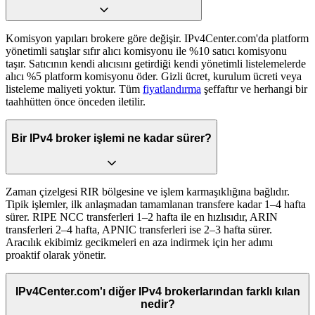
Komisyon yapıları brokere göre değişir. IPv4Center.com'da platform
yönetimli satışlar sıfır alıcı komisyonu ile %10 satıcı komisyonu
taşır. Satıcının kendi alıcısını getirdiği kendi yönetimli listelemelerde
alıcı %5 platform komisyonu öder. Gizli ücret, kurulum ücreti veya
listeleme maliyeti yoktur. Tüm
fiyatlandırma
şeffaftır ve herhangi bir
taahhütten önce önceden iletilir.
Bir IPv4 broker işlemi ne kadar sürer?
Zaman çizelgesi RIR bölgesine ve işlem karmaşıklığına bağlıdır.
Tipik işlemler, ilk anlaşmadan tamamlanan transfere kadar 1–4 hafta
sürer. RIPE NCC transferleri 1–2 hafta ile en hızlısıdır, ARIN
transferleri 2–4 hafta, APNIC transferleri ise 2–3 hafta sürer.
Aracılık ekibimiz gecikmeleri en aza indirmek için her adımı
proaktif olarak yönetir.
IPv4Center.com'ı diğer IPv4 brokerlarından farklı kılan
nedir?