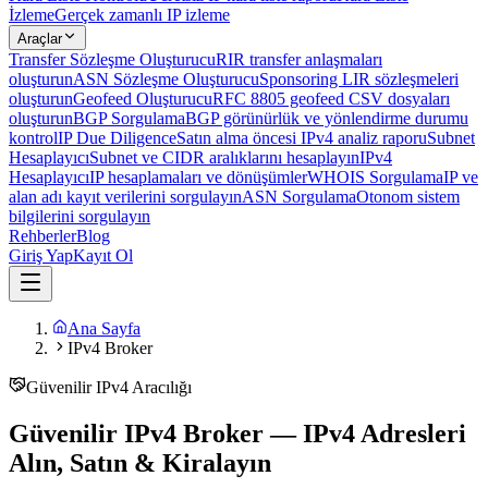
İzleme
Gerçek zamanlı IP izleme
Araçlar
Transfer Sözleşme Oluşturucu
RIR transfer anlaşmaları
oluşturun
ASN Sözleşme Oluşturucu
Sponsoring LIR sözleşmeleri
oluşturun
Geofeed Oluşturucu
RFC 8805 geofeed CSV dosyaları
oluşturun
BGP Sorgulama
BGP görünürlük ve yönlendirme durumu
kontrol
IP Due Diligence
Satın alma öncesi IPv4 analiz raporu
Subnet
Hesaplayıcı
Subnet ve CIDR aralıklarını hesaplayın
IPv4
Hesaplayıcı
IP hesaplamaları ve dönüşümler
WHOIS Sorgulama
IP ve
alan adı kayıt verilerini sorgulayın
ASN Sorgulama
Otonom sistem
bilgilerini sorgulayın
Rehberler
Blog
Giriş Yap
Kayıt Ol
Ana Sayfa
IPv4 Broker
Güvenilir IPv4 Aracılığı
Güvenilir IPv4 Broker — IPv4 Adresleri
Alın, Satın & Kiralayın