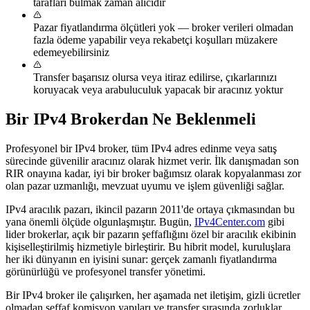
tarafları bulmak zaman alıcıdır
Pazar fiyatlandırma ölçütleri yok — broker verileri olmadan
fazla ödeme yapabilir veya rekabetçi koşulları müzakere
edemeyebilirsiniz
Transfer başarısız olursa veya itiraz edilirse, çıkarlarınızı
koruyacak veya arabuluculuk yapacak bir aracınız yoktur
Bir IPv4 Brokerdan Ne Beklenmeli
Profesyonel bir IPv4 broker, tüm IPv4 adres edinme veya satış
sürecinde güvenilir aracınız olarak hizmet verir. İlk danışmadan son
RIR onayına kadar, iyi bir broker bağımsız olarak kopyalanması zor
olan pazar uzmanlığı, mevzuat uyumu ve işlem güvenliği sağlar.
IPv4 aracılık pazarı, ikincil pazarın 2011'de ortaya çıkmasından bu
yana önemli ölçüde olgunlaşmıştır. Bugün,
IPv4Center.com
gibi
lider brokerlar, açık bir pazarın şeffaflığını özel bir aracılık ekibinin
kişiselleştirilmiş hizmetiyle birleştirir. Bu hibrit model, kuruluşlara
her iki dünyanın en iyisini sunar: gerçek zamanlı fiyatlandırma
görünürlüğü ve profesyonel transfer yönetimi.
Bir IPv4 broker ile çalışırken, her aşamada net iletişim, gizli ücretler
olmadan şeffaf komisyon yapıları ve transfer sırasında zorluklar