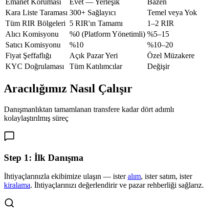
Emanet Koruması
Evet — Yerleşik
Bazen
Kara Liste Taraması
300+ Sağlayıcı
Temel veya Yok
Tüm RIR Bölgeleri
5 RIR'ın Tamamı
1–2 RIR
Alıcı Komisyonu
%0 (Platform Yönetimli)
%5–15
Satıcı Komisyonu
%10
%10–20
Fiyat Şeffaflığı
Açık Pazar Yeri
Özel Müzakere
KYC Doğrulaması
Tüm Katılımcılar
Değişir
Aracılığımız Nasıl Çalışır
Danışmanlıktan tamamlanan transfere kadar dört adımlı
kolaylaştırılmış süreç
Step
1
:
İlk Danışma
İhtiyaçlarınızla ekibimize ulaşın — ister
alım
, ister satım, ister
kiralama
. İhtiyaçlarınızı değerlendirir ve pazar rehberliği sağlarız.