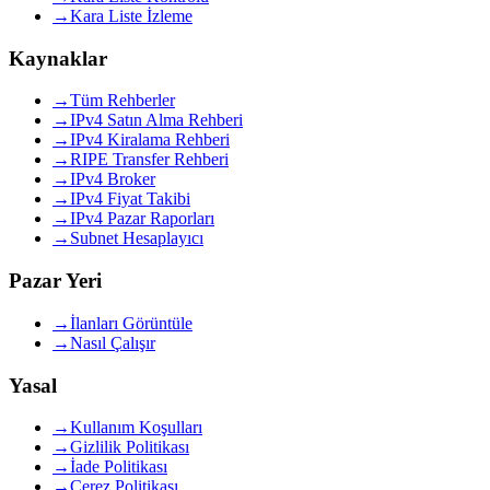
→
Kara Liste İzleme
Kaynaklar
→
Tüm Rehberler
→
IPv4 Satın Alma Rehberi
→
IPv4 Kiralama Rehberi
→
RIPE Transfer Rehberi
→
IPv4 Broker
→
IPv4 Fiyat Takibi
→
IPv4 Pazar Raporları
→
Subnet Hesaplayıcı
Pazar Yeri
→
İlanları Görüntüle
→
Nasıl Çalışır
Yasal
→
Kullanım Koşulları
→
Gizlilik Politikası
→
İade Politikası
→
Çerez Politikası