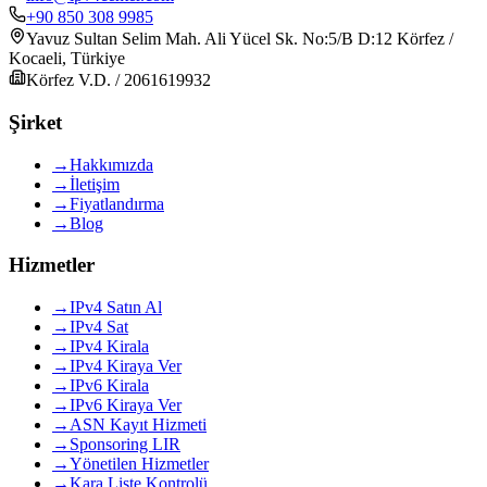
+90 850 308 9985
Yavuz Sultan Selim Mah. Ali Yücel Sk. No:5/B D:12 Körfez /
Kocaeli, Türkiye
Körfez V.D. / 2061619932
Şirket
→
Hakkımızda
→
İletişim
→
Fiyatlandırma
→
Blog
Hizmetler
→
IPv4 Satın Al
→
IPv4 Sat
→
IPv4 Kirala
→
IPv4 Kiraya Ver
→
IPv6 Kirala
→
IPv6 Kiraya Ver
→
ASN Kayıt Hizmeti
→
Sponsoring LIR
→
Yönetilen Hizmetler
→
Kara Liste Kontrolü