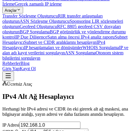
İzleme
Gerçek zamanlı IP izleme
Araçlar
Transfer Sözleşme Oluşturucu
RIR transfer anlaşmaları
oluşturun
ASN Sözleşme Oluşturucu
Sponsoring LIR sözleşmeleri
oluşturun
Geofeed Oluşturucu
RFC 8805 geofeed CSV dosyaları
oluşturun
BGP Sorgulama
BGP görünürlük ve yönlendirme durumu
kontrol
IP Due Diligence
Satın alma öncesi IPv4 analiz raporu
Subnet
Hesaplayıcı
Subnet ve CIDR aralıklarını hesaplayın
IPv4
Hesaplayıcı
IP hesaplamaları ve dönüşümler
WHOIS Sorgulama
IP ve
alan adı kayıt verilerini sorgulayın
ASN Sorgulama
Otonom sistem
bilgilerini sorgulayın
Rehberler
Blog
Giriş Yap
Kayıt Ol
Ücretsiz Araç
IPv4 Alt Ağ Hesaplayıcı
Herhangi bir IPv4 adresi ve CIDR ön eki girerek alt ağ maskesi, ana
bilgisayar aralığı, yayın adresi ve daha fazlasını anında hesaplayın.
IP Adresi