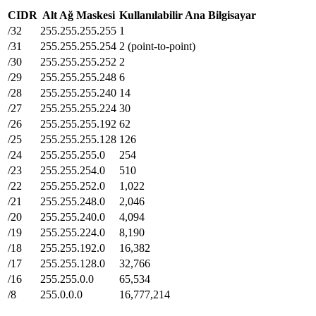
CIDR
Alt Ağ Maskesi
Kullanılabilir Ana Bilgisayar
/32
255.255.255.255
1
/31
255.255.255.254
2 (point-to-point)
/30
255.255.255.252
2
/29
255.255.255.248
6
/28
255.255.255.240
14
/27
255.255.255.224
30
/26
255.255.255.192
62
/25
255.255.255.128
126
/24
255.255.255.0
254
/23
255.255.254.0
510
/22
255.255.252.0
1,022
/21
255.255.248.0
2,046
/20
255.255.240.0
4,094
/19
255.255.224.0
8,190
/18
255.255.192.0
16,382
/17
255.255.128.0
32,766
/16
255.255.0.0
65,534
/8
255.0.0.0
16,777,214