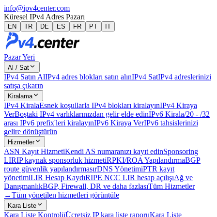
info@ipv4center.com
Küresel IPv4 Adres Pazarı
EN
TR
DE
ES
FR
PT
IT
Pazar Yeri
Al / Sat
IPv4 Satın Al
IPv4 adres blokları satın alın
IPv4 Sat
IPv4 adreslerinizi
satışa çıkarın
Kiralama
IPv4 Kirala
Esnek koşullarla IPv4 blokları kiralayın
IPv4 Kiraya
Ver
Boştaki IPv4 varlıklarınızdan gelir elde edin
IPv6 Kirala
/20 - /32
arası IPv6 prefix'leri kiralayın
IPv6 Kiraya Ver
IPv6 tahsislerinizi
gelire dönüştürün
Hizmetler
ASN Kayıt Hizmeti
Kendi AS numaranızı kayıt edin
Sponsoring
LIR
IP kaynak sponsorluk hizmeti
RPKI/ROA Yapılandırma
BGP
route güvenlik yapılandırması
rDNS Yönetimi
PTR kayıt
yönetimi
LIR Hesap Kaydı
RIPE NCC LIR hesap açılışı
Ağ ve
Danışmanlık
BGP, Firewall, DR ve daha fazlası
Tüm Hizmetler
→
Tüm yönetilen hizmetleri görüntüle
Kara Liste
Kara Liste Kontrolü
Ücretsiz IP kara liste raporu
Kara Liste