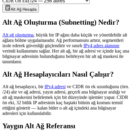
CIDR Ön Eki
Alt Ağ Hesapla
Alt Ağ Oluşturma (Subnetting) Nedir?
Alt ağ oluşturma
, büyük bir IP ağını daha küçük ve yönetilebilir alt
ağlara bölme uygulamasıdır. Ağ performansını artırır, segmentleri
izole ederek güvenliği güçlendirir ve sınırlı
IPv4 adres alanının
verimli kullanımını sağlar. Her alt ağ, bir ağ adresi ve içinde kaç ana
bilgisayar adresinin bulunduğunu belirleyen bir alt ağ maskesi ile
tanımlanır.
Alt Ağ Hesaplayıcıları Nasıl Çalışır?
Alt ağ hesaplayıcı, bir
IPv4 adresi
ve CIDR ön ek uzunluğunu (örn.
/24) alır ve ağ adresi, yayın adresi, geçerli ana bilgisayar aralığı ve
alt ağ maskesini belirlemek için bit düzeyinde işlemler yapar. CIDR
ön eki, 32 bitlik IP adresinin kaç baştaki bitinin ağ kısmını temsil
ettiğini gösterir — kalan bitler o alt ağ içindeki ana bilgisayar
adresleri için kullanılabilir.
Yaygın Alt Ağ Referansı