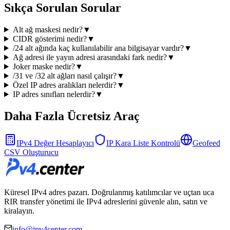
Sıkça Sorulan Sorular
Alt ağ maskesi nedir?
▼
CIDR gösterimi nedir?
▼
/24 alt ağında kaç kullanılabilir ana bilgisayar vardır?
▼
Ağ adresi ile yayın adresi arasındaki fark nedir?
▼
Joker maske nedir?
▼
/31 ve /32 alt ağları nasıl çalışır?
▼
Özel IP adres aralıkları nelerdir?
▼
IP adres sınıfları nelerdir?
▼
Daha Fazla Ücretsiz Araç
IPv4 Değer Hesaplayıcı
IP Kara Liste Kontrolü
Geofeed
CSV Oluşturucu
Küresel IPv4 adres pazarı. Doğrulanmış katılımcılar ve uçtan uca
RIR transfer yönetimi ile IPv4 adreslerini güvenle alın, satın ve
kiralayın.
info@ipv4center.com