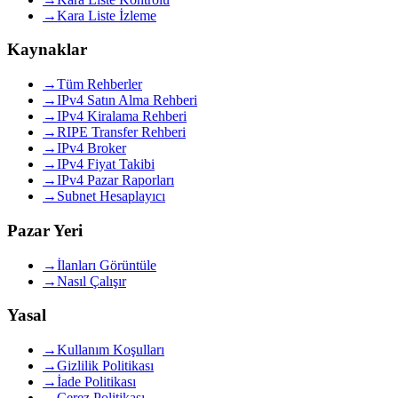
→
Kara Liste İzleme
Kaynaklar
→
Tüm Rehberler
→
IPv4 Satın Alma Rehberi
→
IPv4 Kiralama Rehberi
→
RIPE Transfer Rehberi
→
IPv4 Broker
→
IPv4 Fiyat Takibi
→
IPv4 Pazar Raporları
→
Subnet Hesaplayıcı
Pazar Yeri
→
İlanları Görüntüle
→
Nasıl Çalışır
Yasal
→
Kullanım Koşulları
→
Gizlilik Politikası
→
İade Politikası
→
Çerez Politikası