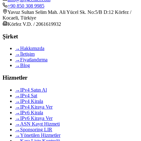
+90 850 308 9985
Yavuz Sultan Selim Mah. Ali Yücel Sk. No:5/B D:12 Körfez /
Kocaeli, Türkiye
Körfez V.D. / 2061619932
Şirket
→
Hakkımızda
→
İletişim
→
Fiyatlandırma
→
Blog
Hizmetler
→
IPv4 Satın Al
→
IPv4 Sat
→
IPv4 Kirala
→
IPv4 Kiraya Ver
→
IPv6 Kirala
→
IPv6 Kiraya Ver
→
ASN Kayıt Hizmeti
→
Sponsoring LIR
→
Yönetilen Hizmetler
→
Kara Liste Kontrolü