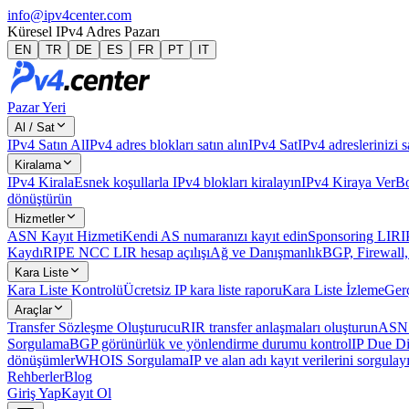
info@ipv4center.com
Küresel IPv4 Adres Pazarı
EN
TR
DE
ES
FR
PT
IT
Pazar Yeri
Al / Sat
IPv4 Satın Al
IPv4 adres blokları satın alın
IPv4 Sat
IPv4 adreslerinizi s
Kiralama
IPv4 Kirala
Esnek koşullarla IPv4 blokları kiralayın
IPv4 Kiraya Ver
Bo
dönüştürün
Hizmetler
ASN Kayıt Hizmeti
Kendi AS numaranızı kayıt edin
Sponsoring LIR
I
Kaydı
RIPE NCC LIR hesap açılışı
Ağ ve Danışmanlık
BGP, Firewall,
Kara Liste
Kara Liste Kontrolü
Ücretsiz IP kara liste raporu
Kara Liste İzleme
Gerç
Araçlar
Transfer Sözleşme Oluşturucu
RIR transfer anlaşmaları oluşturun
ASN 
Sorgulama
BGP görünürlük ve yönlendirme durumu kontrol
IP Due Di
dönüşümler
WHOIS Sorgulama
IP ve alan adı kayıt verilerini sorgulay
Rehberler
Blog
Giriş Yap
Kayıt Ol