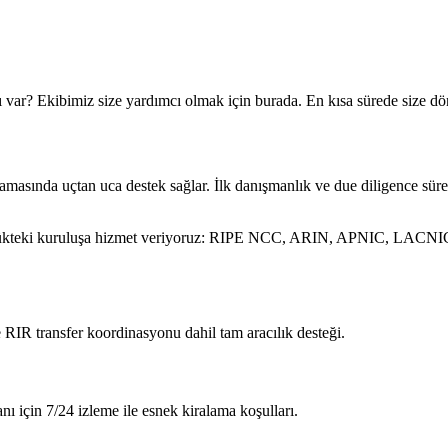
ı var? Ekibimiz size yardımcı olmak için burada. En kısa sürede size d
şamasında uçtan uca destek sağlar. İlk danışmanlık ve due diligence sü
klükteki kuruluşa hizmet veriyoruz: RIPE NCC, ARIN, APNIC, LACNIC 
e RIR transfer koordinasyonu dahil tam aracılık desteği.
için 7/24 izleme ile esnek kiralama koşulları.