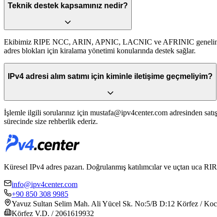
Teknik destek kapsamınız nedir?
Ekibimiz RIPE NCC, ARIN, APNIC, LACNIC ve AFRINIC genelinde 
adres blokları için kiralama yönetimi konularında destek sağlar.
IPv4 adresi alım satımı için kiminle iletişime geçmeliyim?
İşlemle ilgili sorularınız için
mustafa@ipv4center.com
adresinden satış
sürecinde size rehberlik ederiz.
Küresel IPv4 adres pazarı. Doğrulanmış katılımcılar ve uçtan uca RIR tr
info@ipv4center.com
+90 850 308 9985
Yavuz Sultan Selim Mah. Ali Yücel Sk. No:5/B D:12 Körfez / Koca
Körfez V.D. / 2061619932