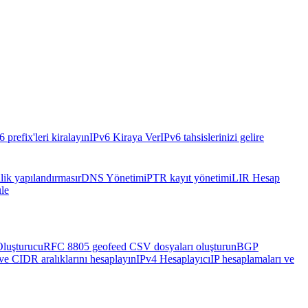
6 prefix'leri kiralayın
IPv6 Kiraya Ver
IPv6 tahsislerinizi gelire
ik yapılandırması
rDNS Yönetimi
PTR kayıt yönetimi
LIR Hesap
le
luşturucu
RFC 8805 geofeed CSV dosyaları oluşturun
BGP
ve CIDR aralıklarını hesaplayın
IPv4 Hesaplayıcı
IP hesaplamaları ve