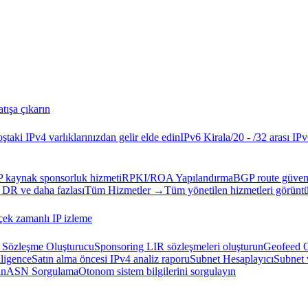
atışa çıkarın
ştaki IPv4 varlıklarınızdan gelir elde edin
IPv6 Kirala
/20 - /32 arası IPv
P kaynak sponsorluk hizmeti
RPKI/ROA Yapılandırma
BGP route güvenl
 DR ve daha fazlası
Tüm Hizmetler →
Tüm yönetilen hizmetleri görüntü
ek zamanlı IP izleme
Sözleşme Oluşturucu
Sponsoring LIR sözleşmeleri oluşturun
Geofeed O
ligence
Satın alma öncesi IPv4 analiz raporu
Subnet Hesaplayıcı
Subnet 
ın
ASN Sorgulama
Otonom sistem bilgilerini sorgulayın