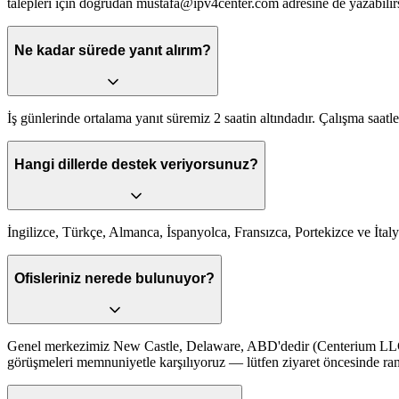
talepleri için doğrudan
mustafa@ipv4center.com
adresine de yazabilir
Ne kadar sürede yanıt alırım?
İş günlerinde ortalama yanıt süremiz 2 saatin altındadır. Çalışma saatl
Hangi dillerde destek veriyorsunuz?
İngilizce, Türkçe, Almanca, İspanyolca, Fransızca, Portekizce ve İtal
Ofisleriniz nerede bulunuyor?
Genel merkezimiz New Castle, Delaware, ABD'dedir (Centerium LLC); 
görüşmeleri memnuniyetle karşılıyoruz — lütfen ziyaret öncesinde ran