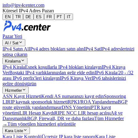
info@ipv4center.com
Küresel IPv4 Adres Pazarı
EN
TR
DE
ES
FR
PT
IT
Pazar Yeri
Al / Sat
IPv4 Satın Al
IPv4 adres blokları satın alın
IPv4 Sat
IPv4 adreslerinizi
satışa çıkarın
Kiralama
IPv4 Kirala
Esnek koşullarla IPv4 blokları kiralayın
IPv4 Kiraya
Ver
Boştaki IPv4 varlıklarınızdan gelir elde edin
IPv6 Kirala
/20 - /32
arası IPv6 prefix'leri kiralayın
IPv6 Kiraya Ver
IPv6 tahsislerinizi
gelire dönüştürün
Hizmetler
ASN Kayıt Hizmeti
Kendi AS numaranızı kayıt edin
Sponsoring
LIR
IP kaynak sponsorluk hizmeti
RPKI/ROA Yapılandırma
BGP
route güvenlik yapılandırması
rDNS Yönetimi
PTR kayıt
yönetimi
LIR Hesap Kaydı
RIPE NCC LIR hesap açılışı
Ağ ve
Danışmanlık
BGP, Firewall, DR ve daha fazlası
Tüm Hizmetler
→
Tüm yönetilen hizmetleri görüntüle
Kara Liste
Kara Liste Kontrolü
Ücretsiz IP kara liste raporu
Kara Liste