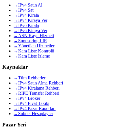
→
IPv4 Satın Al
→
IPv4 Sat
→
IPv4 Kirala
→
IPv4 Kiraya Ver
→
IPv6 Kirala
→
IPv6 Kiraya Ver
→
ASN Kayıt Hizmeti
→
Sponsoring LIR
→
Yönetilen Hizmetler
→
Kara Liste Kontrolü
→
Kara Liste İzleme
Kaynaklar
→
Tüm Rehberler
→
IPv4 Satın Alma Rehberi
→
IPv4 Kiralama Rehberi
→
RIPE Transfer Rehberi
→
IPv4 Broker
→
IPv4 Fiyat Takibi
→
IPv4 Pazar Raporları
→
Subnet Hesaplayıcı
Pazar Yeri