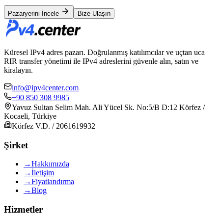
Pazaryerini İncele
Bize Ulaşın
Küresel IPv4 adres pazarı. Doğrulanmış katılımcılar ve uçtan uca
RIR transfer yönetimi ile IPv4 adreslerini güvenle alın, satın ve
kiralayın.
info@ipv4center.com
+90 850 308 9985
Yavuz Sultan Selim Mah. Ali Yücel Sk. No:5/B D:12 Körfez /
Kocaeli, Türkiye
Körfez V.D. / 2061619932
Şirket
→
Hakkımızda
→
İletişim
→
Fiyatlandırma
→
Blog
Hizmetler