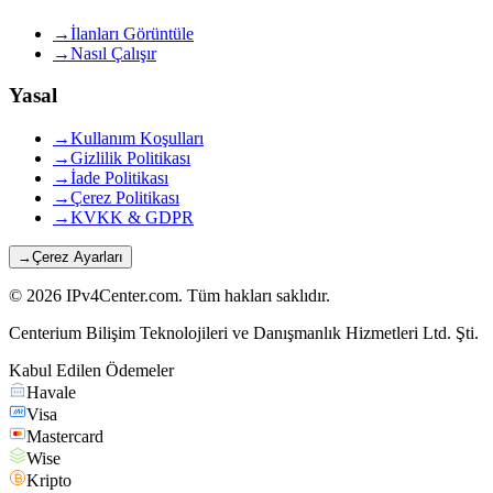
→
İlanları Görüntüle
→
Nasıl Çalışır
Yasal
→
Kullanım Koşulları
→
Gizlilik Politikası
→
İade Politikası
→
Çerez Politikası
→
KVKK & GDPR
→
Çerez Ayarları
©
2026
IPv4Center.com
.
Tüm hakları saklıdır.
Centerium Bilişim Teknolojileri ve Danışmanlık Hizmetleri Ltd. Şti.
Kabul Edilen Ödemeler
Havale
Visa
Mastercard
Wise
Kripto