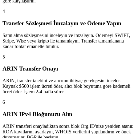
göre karşılaştırın.
4
Transfer Sözleşmesi İmzalayın ve Ödeme Yapın
Satın alma sözleşmesini inceleyin ve imzalayın. Ödemeyi SWIFT,
Stripe, Wise veya kripto ile tamamlayın. Transfer tamamlanana
kadar fonlar emanette tutulur.
5
ARIN Transfer Onayı
ARIN, transfer talebini ve alıcının ihtiyaç gerekçesini inceler.
Kaynak $500 işlem ücreti öder, alıcı blok boyutuna göre kademeli
ücret öder. İşlem 2-4 hafta sürer.
6
ARIN IPv4 Bloğunuzu Alın
ARIN transferi onayladıktan sonra blok Org ID'nize yeniden atanır.
ROA kayıtlarını ayarlayın, WHOIS verilerini yapılandırın ve önek
duyurusunu BGP ile başlatın.