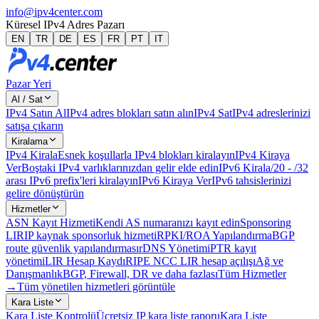
info@ipv4center.com
Küresel IPv4 Adres Pazarı
EN
TR
DE
ES
FR
PT
IT
Pazar Yeri
Al / Sat
IPv4 Satın Al
IPv4 adres blokları satın alın
IPv4 Sat
IPv4 adreslerinizi
satışa çıkarın
Kiralama
IPv4 Kirala
Esnek koşullarla IPv4 blokları kiralayın
IPv4 Kiraya
Ver
Boştaki IPv4 varlıklarınızdan gelir elde edin
IPv6 Kirala
/20 - /32
arası IPv6 prefix'leri kiralayın
IPv6 Kiraya Ver
IPv6 tahsislerinizi
gelire dönüştürün
Hizmetler
ASN Kayıt Hizmeti
Kendi AS numaranızı kayıt edin
Sponsoring
LIR
IP kaynak sponsorluk hizmeti
RPKI/ROA Yapılandırma
BGP
route güvenlik yapılandırması
rDNS Yönetimi
PTR kayıt
yönetimi
LIR Hesap Kaydı
RIPE NCC LIR hesap açılışı
Ağ ve
Danışmanlık
BGP, Firewall, DR ve daha fazlası
Tüm Hizmetler
→
Tüm yönetilen hizmetleri görüntüle
Kara Liste
Kara Liste Kontrolü
Ücretsiz IP kara liste raporu
Kara Liste