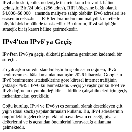
IPv4 adresleri, kıtlık nedeniyle ticarete konu bir varlık hâline
gelmiştir. Bir /24 blok (256 adres), RIR bölgesine bağlı olarak
$4.000–$8.000+ arasında maliyete sahip olabilir. IPv6 adresleri ise
esasen ücretsizdir — RIR'ler tarafından minimal yıllık ücretlerle
büyük bloklar hâlinde tahsis edilir. Bu durum, IPv4 sahipliğini
stratejik bir iş kararı hâline getirmektedir.
IPv4'ten IPv6'ya Geçiş
IPv4'ten IPv6'ya geçiş, dikkatli planlama gerektiren kademeli bir
süreçtir.
25 yılı aşkın süredir standartlaştırılmış olmasına rağmen, IPv6
benimsenmesi hâlâ tamamlanmamıştır. 2026 itibarıyla, Google'ın
IPv6 benimseme istatistiklerine göre küresel internet trafiğinin
yaklaşık %45'i IPv6 kullanmaktadır. Geçiş yavaştır çünkü IPv4 ve
IPv6 doğrudan uyumlu değildir — birlikte çalışabilmeleri için geçiş
mekanizmaları gereklidir.
Çoğu kuruluş, IPv4 ve IPv6'yı eş zamanlı olarak destekleyen çift
yığın (dual-stack) yapılandırmaları kullanır. Bu, IPv4 adreslerinin
öngörülebilir gelecekte gerekli olmaya devam edeceği, piyasa
değerlerini ve iş açısından önemlerini koruyacağı anlamına
gelmektedir.