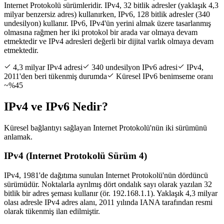
Internet Protokolü sürümleridir. IPv4, 32 bitlik adresler (yaklaşık 4,3
milyar benzersiz adres) kullanırken, IPv6, 128 bitlik adresler (340
undesilyon) kullanır. IPv6, IPv4'ün yerini almak üzere tasarlanmış
olmasına rağmen her iki protokol bir arada var olmaya devam
etmektedir ve IPv4 adresleri değerli bir dijital varlık olmaya devam
etmektedir.
4,3 milyar IPv4 adresi
340 undesilyon IPv6 adresi
IPv4,
2011'den beri tükenmiş durumda
Küresel IPv6 benimseme oranı
~%45
IPv4 ve IPv6 Nedir?
Küresel bağlantıyı sağlayan Internet Protokolü'nün iki sürümünü
anlamak.
IPv4 (Internet Protokolü Sürüm 4)
IPv4, 1981'de dağıtıma sunulan Internet Protokolü'nün dördüncü
sürümüdür. Noktalarla ayrılmış dört ondalık sayı olarak yazılan 32
bitlik bir adres şeması kullanır (ör. 192.168.1.1). Yaklaşık 4,3 milyar
olası adresle IPv4 adres alanı, 2011 yılında IANA tarafından resmi
olarak tükenmiş ilan edilmiştir.