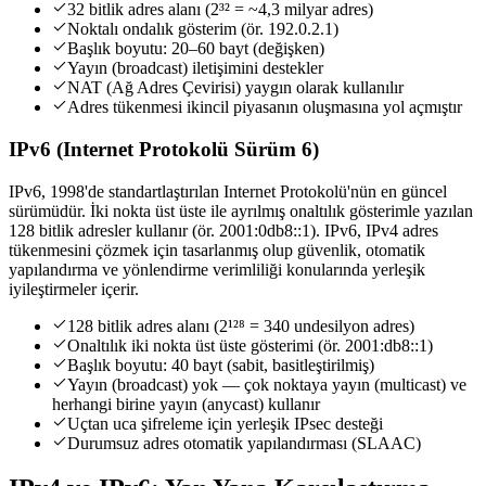
32 bitlik adres alanı (2³² = ~4,3 milyar adres)
Noktalı ondalık gösterim (ör. 192.0.2.1)
Başlık boyutu: 20–60 bayt (değişken)
Yayın (broadcast) iletişimini destekler
NAT (Ağ Adres Çevirisi) yaygın olarak kullanılır
Adres tükenmesi ikincil piyasanın oluşmasına yol açmıştır
IPv6 (Internet Protokolü Sürüm 6)
IPv6, 1998'de standartlaştırılan Internet Protokolü'nün en güncel
sürümüdür. İki nokta üst üste ile ayrılmış onaltılık gösterimle yazılan
128 bitlik adresler kullanır (ör. 2001:0db8::1). IPv6, IPv4 adres
tükenmesini çözmek için tasarlanmış olup güvenlik, otomatik
yapılandırma ve yönlendirme verimliliği konularında yerleşik
iyileştirmeler içerir.
128 bitlik adres alanı (2¹²⁸ = 340 undesilyon adres)
Onaltılık iki nokta üst üste gösterimi (ör. 2001:db8::1)
Başlık boyutu: 40 bayt (sabit, basitleştirilmiş)
Yayın (broadcast) yok — çok noktaya yayın (multicast) ve
herhangi birine yayın (anycast) kullanır
Uçtan uca şifreleme için yerleşik IPsec desteği
Durumsuz adres otomatik yapılandırması (SLAAC)