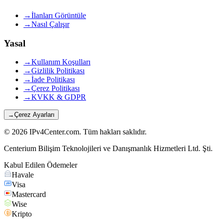
→
İlanları Görüntüle
→
Nasıl Çalışır
Yasal
→
Kullanım Koşulları
→
Gizlilik Politikası
→
İade Politikası
→
Çerez Politikası
→
KVKK & GDPR
→
Çerez Ayarları
©
2026
IPv4Center.com
.
Tüm hakları saklıdır.
Centerium Bilişim Teknolojileri ve Danışmanlık Hizmetleri Ltd. Şti.
Kabul Edilen Ödemeler
Havale
Visa
Mastercard
Wise
Kripto