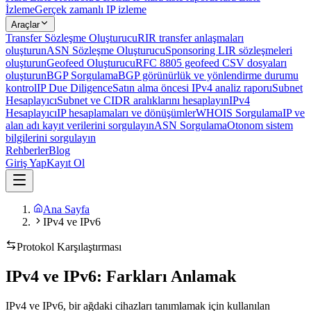
İzleme
Gerçek zamanlı IP izleme
Araçlar
Transfer Sözleşme Oluşturucu
RIR transfer anlaşmaları
oluşturun
ASN Sözleşme Oluşturucu
Sponsoring LIR sözleşmeleri
oluşturun
Geofeed Oluşturucu
RFC 8805 geofeed CSV dosyaları
oluşturun
BGP Sorgulama
BGP görünürlük ve yönlendirme durumu
kontrol
IP Due Diligence
Satın alma öncesi IPv4 analiz raporu
Subnet
Hesaplayıcı
Subnet ve CIDR aralıklarını hesaplayın
IPv4
Hesaplayıcı
IP hesaplamaları ve dönüşümler
WHOIS Sorgulama
IP ve
alan adı kayıt verilerini sorgulayın
ASN Sorgulama
Otonom sistem
bilgilerini sorgulayın
Rehberler
Blog
Giriş Yap
Kayıt Ol
Ana Sayfa
IPv4 ve IPv6
Protokol Karşılaştırması
IPv4 ve IPv6: Farkları Anlamak
IPv4 ve IPv6, bir ağdaki cihazları tanımlamak için kullanılan