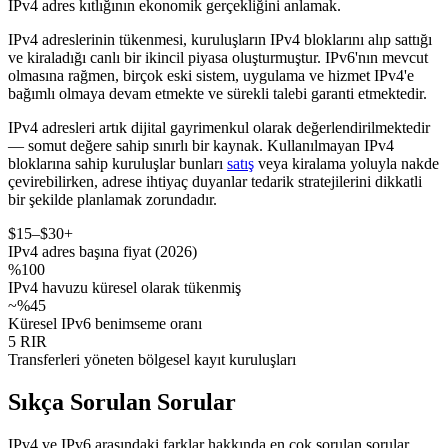
IPv4 adres kıtlığının ekonomik gerçekliğini anlamak.
IPv4 adreslerinin tükenmesi, kuruluşların IPv4 bloklarını alıp sattığı
ve kiraladığı canlı bir ikincil piyasa oluşturmuştur. IPv6'nın mevcut
olmasına rağmen, birçok eski sistem, uygulama ve hizmet IPv4'e
bağımlı olmaya devam etmekte ve sürekli talebi garanti etmektedir.
IPv4 adresleri artık dijital gayrimenkul olarak değerlendirilmektedir
— somut değere sahip sınırlı bir kaynak. Kullanılmayan IPv4
bloklarına sahip kuruluşlar bunları
satış
veya kiralama yoluyla nakde
çevirebilirken, adrese ihtiyaç duyanlar tedarik stratejilerini dikkatli
bir şekilde planlamak zorundadır.
$15–$30+
IPv4 adres başına fiyat (2026)
%100
IPv4 havuzu küresel olarak tükenmiş
~%45
Küresel IPv6 benimseme oranı
5 RIR
Transferleri yöneten bölgesel kayıt kuruluşları
Sıkça Sorulan Sorular
IPv4 ve IPv6 arasındaki farklar hakkında en çok sorulan sorular.