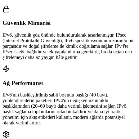
Güvenlik Mimarisi
IPv6, güvenlik göz önünde bulundurularak tasarlanmıştır. IPsec
(Internet Protokolü Güvenliği), IPv6 spesifikasyonunun zorunlu bir
parçasıdır ve doğal şifreleme ile kimlik doğrulama sağlar. IPv4'te
IPsec isteğe bağlıdır ve ek yapılandırma gerektirir, bu da uçtan uca
şifrelemeyi daha az yaygın hâle getirir.
Ağ Performansı
IPv6'nın basitleştirilmiş sabit boyutlu başlığı (40 bayt),
yönlendiricilerin paketleri IPv4'ün değişken uzunluklu
başlıklarından (20–60 bayt) daha verimli işlemesini sağlar. IPv6,
başlık sağlama toplamlarını ortadan kaldırır ve daha iyi trafik
yönetimi için akış etiketleri kullanır, modern ağlarda potansiyel
olarak verimi artırır.