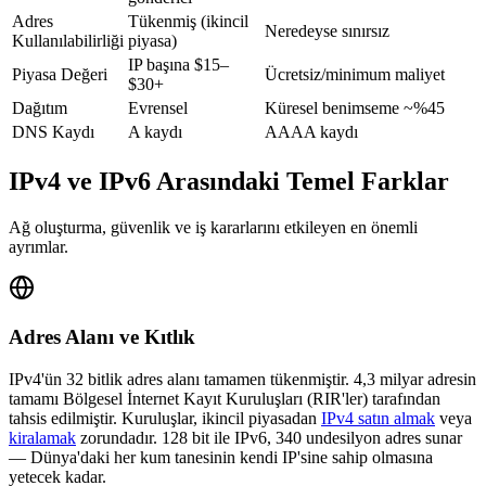
Adres
Tükenmiş (ikincil
Neredeyse sınırsız
Kullanılabilirliği
piyasa)
IP başına $15–
Piyasa Değeri
Ücretsiz/minimum maliyet
$30+
Dağıtım
Evrensel
Küresel benimseme ~%45
DNS Kaydı
A kaydı
AAAA kaydı
IPv4 ve IPv6 Arasındaki Temel Farklar
Ağ oluşturma, güvenlik ve iş kararlarını etkileyen en önemli
ayrımlar.
Adres Alanı ve Kıtlık
IPv4'ün 32 bitlik adres alanı tamamen tükenmiştir. 4,3 milyar adresin
tamamı Bölgesel İnternet Kayıt Kuruluşları (RIR'ler) tarafından
tahsis edilmiştir. Kuruluşlar, ikincil piyasadan
IPv4 satın almak
veya
kiralamak
zorundadır. 128 bit ile IPv6, 340 undesilyon adres sunar
— Dünya'daki her kum tanesinin kendi IP'sine sahip olmasına
yetecek kadar.