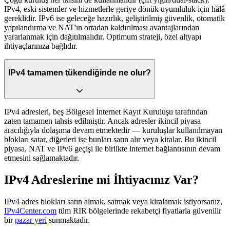
IPv4, eski sistemler ve hizmetlerle geriye dönük uyumluluk için hâlâ
gereklidir. IPv6 ise geleceğe hazırlık, geliştirilmiş güvenlik, otomatik
yapılandırma ve NAT'ın ortadan kaldırılması avantajlarından
yararlanmak için dağıtılmalıdır. Optimum strateji, özel altyapı
ihtiyaçlarınıza bağlıdır.
IPv4 tamamen tükendiğinde ne olur?
IPv4 adresleri, beş Bölgesel İnternet Kayıt Kuruluşu tarafından
zaten tamamen tahsis edilmiştir. Ancak adresler ikincil piyasa
aracılığıyla dolaşıma devam etmektedir — kuruluşlar kullanılmayan
blokları satar, diğerleri ise bunları satın alır veya kiralar. Bu ikincil
piyasa, NAT ve IPv6 geçişi ile birlikte internet bağlantısının devam
etmesini sağlamaktadır.
IPv4 Adreslerine mi İhtiyacınız Var?
IPv4 adres blokları satın almak, satmak veya kiralamak istiyorsanız,
IPv4Center.com
tüm RIR bölgelerinde rekabetçi fiyatlarla güvenilir
bir
pazar yeri
sunmaktadır.