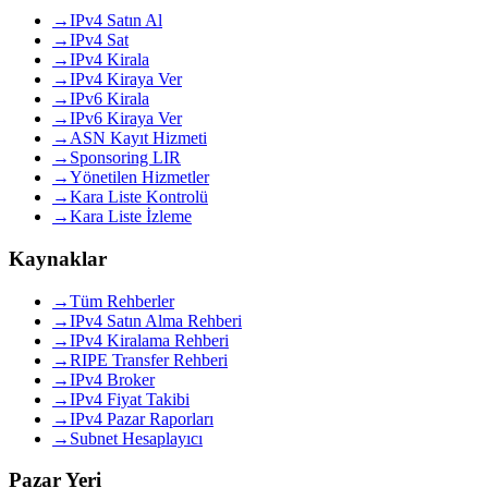
→
IPv4 Satın Al
→
IPv4 Sat
→
IPv4 Kirala
→
IPv4 Kiraya Ver
→
IPv6 Kirala
→
IPv6 Kiraya Ver
→
ASN Kayıt Hizmeti
→
Sponsoring LIR
→
Yönetilen Hizmetler
→
Kara Liste Kontrolü
→
Kara Liste İzleme
Kaynaklar
→
Tüm Rehberler
→
IPv4 Satın Alma Rehberi
→
IPv4 Kiralama Rehberi
→
RIPE Transfer Rehberi
→
IPv4 Broker
→
IPv4 Fiyat Takibi
→
IPv4 Pazar Raporları
→
Subnet Hesaplayıcı
Pazar Yeri