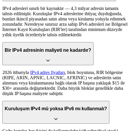
IPv4 adresleri sınırlı bir kaynaktır — 4,3 milyar adresin tamamı
tahsis edilmiştir. Kuruluşlar IPv4 adreslerine ihtiyaç duyduğunda,
bunları ikincil piyasadan satın alma veya kiralama yoluyla edinmek
zorundadır. Neredeyse sınırsız arza sahip IPv6 adresleri ise Bölgesel
İnternet Kayıt Kuruluşları (RIR'ler) tarafından minimum düzeyde
yıllık üyelik ücretleriyle tahsis edilmektedir.
Bir IPv4 adresinin maliyeti ne kadardır?
2026 itibarıyla
IPv4 adres fiyatları
, blok boyutuna, RIR bölgesine
(RIPE, ARIN, APNIC, LACNIC, AFRINIC) ve adreslerin satın
alınması veya kiralanmasına bağlı olarak IP başına yaklaşık $15 ile
$30+ arasında değişmektedir. Daha büyük bloklar genellikle daha
düşük IP başına maliyete sahiptir.
Kuruluşum IPv4 mü yoksa IPv6 mı kullanmalı?
Çoğu kuruluş her ikisini de kullanmalıdır (çift yığın/dual-stack).