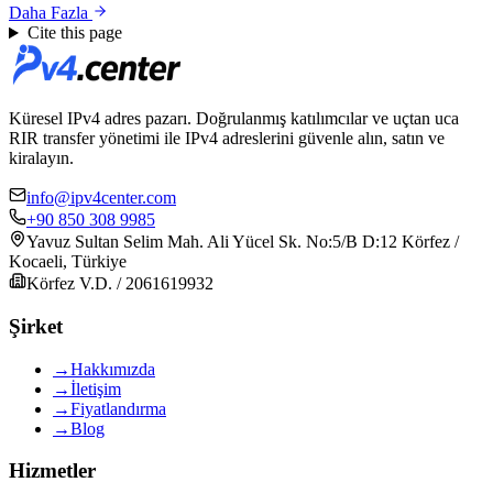
Daha Fazla
Cite this page
Küresel IPv4 adres pazarı. Doğrulanmış katılımcılar ve uçtan uca
RIR transfer yönetimi ile IPv4 adreslerini güvenle alın, satın ve
kiralayın.
info@ipv4center.com
+90 850 308 9985
Yavuz Sultan Selim Mah. Ali Yücel Sk. No:5/B D:12 Körfez /
Kocaeli, Türkiye
Körfez V.D. / 2061619932
Şirket
→
Hakkımızda
→
İletişim
→
Fiyatlandırma
→
Blog
Hizmetler