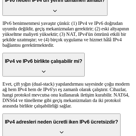
IPv6 neden IPv4'ün yerini tamamen almadı?
IPv6 benimsenmesi yavaştır çünkü: (1) IPv4 ve IPv6 doğrudan
uyumlu değildir, geçiş mekanizmaları gerektirir; (2) eski altyapının
yükseltme maliyeti yüksektir; (3) NAT, IPv4'ün ömrünü etkili bir
şekilde uzatmıştır; ve (4) birçok uygulama ve hizmet hâlâ IPv4
bağlantısı gerektirmektedir.
IPv4 ve IPv6 birlikte çalışabilir mi?
Evet, çift yığın (dual-stack) yapılandırması sayesinde çoğu modern
ağ hem IPv4 hem de IPv6'yı eş zamanlı olarak çalıştırır. Cihazlar,
hangi protokol mevcutsa onu kullanarak iletişim kurabilir. NAT64,
DNS64 ve tünelleme gibi geçiş mekanizmaları da iki protokol
arasında birlikte çalışabilirliği sağlar.
IPv4 adresleri neden ücretli iken IPv6 ücretsizdir?