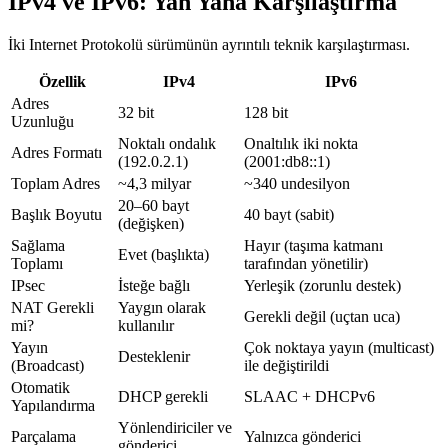
IPv4 ve IPv6: Yan Yana Karşılaştırma
İki Internet Protokolü sürümünün ayrıntılı teknik karşılaştırması.
Özellik
IPv4
IPv6
Adres
32 bit
128 bit
Uzunluğu
Noktalı ondalık
Onaltılık iki nokta
Adres Formatı
(192.0.2.1)
(2001:db8::1)
Toplam Adres
~4,3 milyar
~340 undesilyon
20–60 bayt
Başlık Boyutu
40 bayt (sabit)
(değişken)
Sağlama
Hayır (taşıma katmanı
Evet (başlıkta)
Toplamı
tarafından yönetilir)
IPsec
İsteğe bağlı
Yerleşik (zorunlu destek)
NAT Gerekli
Yaygın olarak
Gerekli değil (uçtan uca)
mi?
kullanılır
Yayın
Çok noktaya yayın (multicast)
Desteklenir
(Broadcast)
ile değiştirildi
Otomatik
DHCP gerekli
SLAAC + DHCPv6
Yapılandırma
Yönlendiriciler ve
Parçalama
Yalnızca gönderici
gönderici