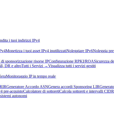
ndita i tuoi indirizzi IPv4
IPv4
Monetizza i tuoi asset IPv4 inutilizzati
Noleggiare IPv6
Noleggia pref
 di sponsorizzazione risorse IP
Configurazione RPKI/ROA
Sicurezza de
l, DR e altro
Tutti i Servizi →
Visualizza tutti i servizi gestiti
Nera
Monitoraggio IP in tempo reale
 RIR
Generatore Accordo ASN
Genera accordi Sponsoring LIR
Generato
v4 pre-acquisto
Calcolatore di sottoreti
Calcola sottoreti e intervalli CIDR
i sistemi autonomi