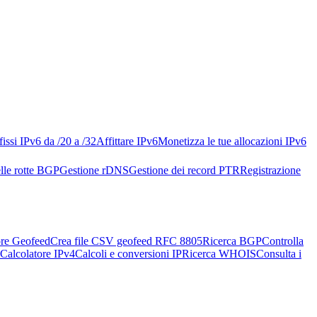
issi IPv6 da /20 a /32
Affittare IPv6
Monetizza le tue allocazioni IPv6
lle rotte BGP
Gestione rDNS
Gestione dei record PTR
Registrazione
re Geofeed
Crea file CSV geofeed RFC 8805
Ricerca BGP
Controlla
Calcolatore IPv4
Calcoli e conversioni IP
Ricerca WHOIS
Consulta i