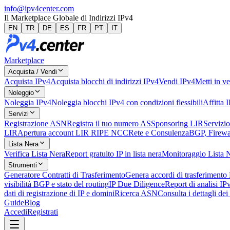
info@ipv4center.com
Il Marketplace Globale di Indirizzi IPv4
EN
TR
DE
ES
FR
PT
IT
Marketplace
Acquista / Vendi
Acquista IPv4
Acquista blocchi di indirizzi IPv4
Vendi IPv4
Metti in ve
Noleggio
Noleggia IPv4
Noleggia blocchi IPv4 con condizioni flessibili
Affitta 
Servizi
Registrazione ASN
Registra il tuo numero AS
Sponsoring LIR
Servizio
LIR
Apertura account LIR RIPE NCC
Rete e Consulenza
BGP, Firewal
Lista Nera
Verifica Lista Nera
Report gratuito IP in lista nera
Monitoraggio Lista 
Strumenti
Generatore Contratti di Trasferimento
Genera accordi di trasferimento
visibilità BGP e stato del routing
IP Due Diligence
Report di analisi IP
dati di registrazione di IP e domini
Ricerca ASN
Consulta i dettagli de
Guide
Blog
Accedi
Registrati