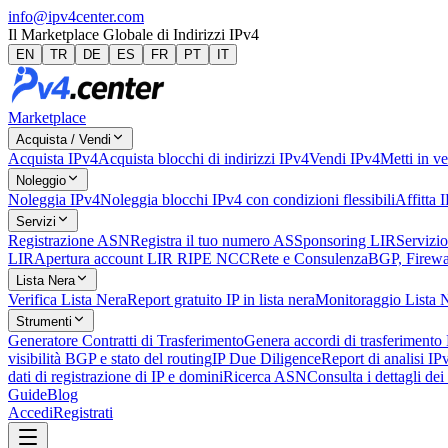
info@ipv4center.com
Il Marketplace Globale di Indirizzi IPv4
EN
TR
DE
ES
FR
PT
IT
Marketplace
Acquista / Vendi
Acquista IPv4
Acquista blocchi di indirizzi IPv4
Vendi IPv4
Metti in ve
Noleggio
Noleggia IPv4
Noleggia blocchi IPv4 con condizioni flessibili
Affitta 
Servizi
Registrazione ASN
Registra il tuo numero AS
Sponsoring LIR
Servizio
LIR
Apertura account LIR RIPE NCC
Rete e Consulenza
BGP, Firewal
Lista Nera
Verifica Lista Nera
Report gratuito IP in lista nera
Monitoraggio Lista 
Strumenti
Generatore Contratti di Trasferimento
Genera accordi di trasferimento
visibilità BGP e stato del routing
IP Due Diligence
Report di analisi IP
dati di registrazione di IP e domini
Ricerca ASN
Consulta i dettagli de
Guide
Blog
Accedi
Registrati