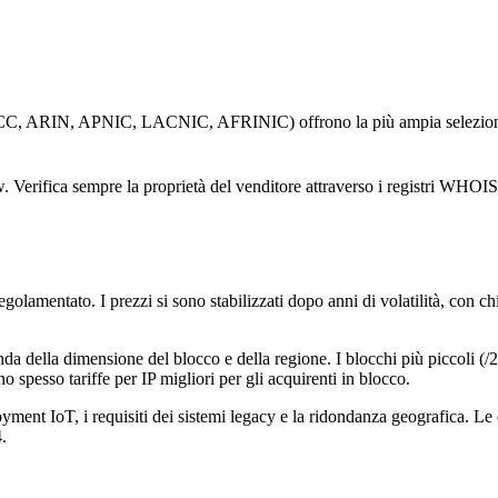
 NCC, ARIN, APNIC, LACNIC, AFRINIC) offrono la più ampia selezione e
 Verifica sempre la proprietà del venditore attraverso i registri WHOIS 
olamentato. I prezzi si sono stabilizzati dopo anni di volatilità, con ch
 della dimensione del blocco e della regione. I blocchi più piccoli (/24 
o spesso tariffe per IP migliori per gli acquirenti in blocco.
oyment IoT, i requisiti dei sistemi legacy e la ridondanza geografica. L
.