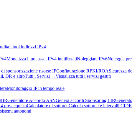
ndita i tuoi indirizzi IPv4
IPv4
Monetizza i tuoi asset IPv4 inutilizzati
Noleggiare IPv6
Noleggia pref
 di sponsorizzazione risorse IP
Configurazione RPKI/ROA
Sicurezza de
l, DR e altro
Tutti i Servizi →
Visualizza tutti i servizi gestiti
Nera
Monitoraggio IP in tempo reale
 RIR
Generatore Accordo ASN
Genera accordi Sponsoring LIR
Generato
v4 pre-acquisto
Calcolatore di sottoreti
Calcola sottoreti e intervalli CIDR
i sistemi autonomi