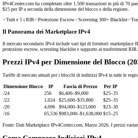
IPv4Center.com ha completato oltre 1.500 transazioni in più di 70 paesi
$15 per IP a seconda della dimensione del blocco e della regione.
Tutti e 5 i RIR
Protezione Escrow
Screening 300+ Blacklist
Tra
Il Panorama dei Marketplace IPv4
Il mercato secondario IPv4 include vari tipi di fornitori: marketplace 
protezione escrow, screening blacklist e supporto ai trasferimenti RIR.
Prezzi IPv4 per Dimensione del Blocco (20
Tariffe di mercato attuali per i blocchi di indirizzi IPv4 in tutte le regio
Dimensione Blocco
IP
Fascia di Prezzo
Per IP
/24
256
$6,400–$9,000
$25–35
/22
1,024
$25,600–$35,800
$25–35
/20
4,096
$94,000–$123,000
$23–30
/16
65,536
$983,000–$1,638,000
$15–25
Fonte: Dati Marketplace IPv4Center.com, Marzo 2026. I prezzi varian