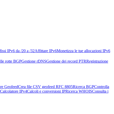
issi IPv6 da /20 a /32
Affittare IPv6
Monetizza le tue allocazioni IPv6
lle rotte BGP
Gestione rDNS
Gestione dei record PTR
Registrazione
re Geofeed
Crea file CSV geofeed RFC 8805
Ricerca BGP
Controlla
Calcolatore IPv4
Calcoli e conversioni IP
Ricerca WHOIS
Consulta i