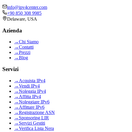
info@ipv4center.com
+90 850 308 9985
Delaware, USA
Azienda
→
Chi Siamo
→
Contatti
→
Prezzi
→
Blog
Servizi
→
Acquista IPv4
→
Vendi IPv4
→
Noleggia IPv4
→
Affitta IPv4
→
Noleggiare IPv6
→
Affittare IPv6
→
Registrazione ASN
→
Sponsoring LIR
→
Servizi Gestiti
→
Verifica Lista Nera