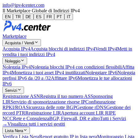
info@ipv4center.com
Il Marketplace Globale di Indirizzi IPv4
EN
TR
DE
ES
FR
PT
IT
Marketplace
Acquista / Vendi
Acquista IPv4
Acquista blocchi di indirizzi IPv4
Vendi IPv4
Metti in
vendita i tuoi indirizzi IPv4
Noleggio
Noleggia IPv4
Noleggia blocchi IPv4 con condizioni flessibili
Affitta
IPv4
Monetizza i tuoi asset IPv4 inutilizzati
Noleggiare IPv6
Noleggia
prefissi IPv6 da /20 a /32
Affittare IPv6
Monetizza le tue allocazioni
IPv6
Servizi
Registrazione ASN
Registra il tuo numero AS
Sponsoring
LIR
Servizio di sponsorizzazione risorse IP
Configurazione
RPKI/ROA
Sicurezza delle rotte BGP
Gestione rDNS
Gestione dei
record PTR
Registrazione LIR
Apertura account LIR RIPE
NCC
Rete e Consulenza
BGP, Firewall, DR e altro
Tutti i Servizi
→
Visualizza tutti i servizi gestiti
Lista Nera
Verifica Lista Nera
Report gratuito IP in lista nera
Monitoraggio Lista