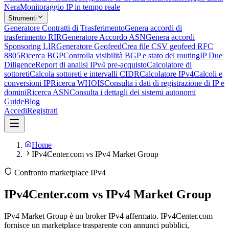
Nera
Monitoraggio IP in tempo reale
Strumenti
Generatore Contratti di Trasferimento
Genera accordi di
trasferimento RIR
Generatore Accordo ASN
Genera accordi
Sponsoring LIR
Generatore Geofeed
Crea file CSV geofeed RFC
8805
Ricerca BGP
Controlla visibilità BGP e stato del routing
IP Due
Diligence
Report di analisi IPv4 pre-acquisto
Calcolatore di
sottoreti
Calcola sottoreti e intervalli CIDR
Calcolatore IPv4
Calcoli e
conversioni IP
Ricerca WHOIS
Consulta i dati di registrazione di IP e
domini
Ricerca ASN
Consulta i dettagli dei sistemi autonomi
Guide
Blog
Accedi
Registrati
Home
IPv4Center.com vs IPv4 Market Group
Confronto marketplace IPv4
IPv4Center.com vs IPv4 Market Group
IPv4 Market Group è un broker IPv4 affermato. IPv4Center.com
fornisce un marketplace trasparente con annunci pubblici,