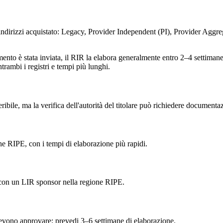
di indirizzi acquistato: Legacy, Provider Independent (PI), Provider Aggr
imento è stata inviata, il RIR la elabora generalmente entro 2–4 settiman
trambi i registri e tempi più lunghi.
eribile, ma la verifica dell'autorità del titolare può richiedere document
ne RIPE, con i tempi di elaborazione più rapidi.
o con un LIR sponsor nella regione RIPE.
devono approvare; prevedi 3–6 settimane di elaborazione.