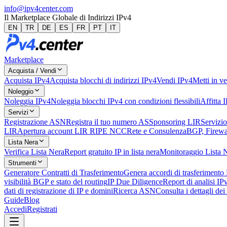
info@ipv4center.com
Il Marketplace Globale di Indirizzi IPv4
EN
TR
DE
ES
FR
PT
IT
Marketplace
Acquista / Vendi
Acquista IPv4
Acquista blocchi di indirizzi IPv4
Vendi IPv4
Metti in ve
Noleggio
Noleggia IPv4
Noleggia blocchi IPv4 con condizioni flessibili
Affitta 
Servizi
Registrazione ASN
Registra il tuo numero AS
Sponsoring LIR
Servizio
LIR
Apertura account LIR RIPE NCC
Rete e Consulenza
BGP, Firewal
Lista Nera
Verifica Lista Nera
Report gratuito IP in lista nera
Monitoraggio Lista 
Strumenti
Generatore Contratti di Trasferimento
Genera accordi di trasferimento
visibilità BGP e stato del routing
IP Due Diligence
Report di analisi IP
dati di registrazione di IP e domini
Ricerca ASN
Consulta i dettagli de
Guide
Blog
Accedi
Registrati