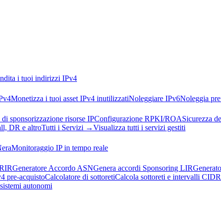
ndita i tuoi indirizzi IPv4
IPv4
Monetizza i tuoi asset IPv4 inutilizzati
Noleggiare IPv6
Noleggia pref
 di sponsorizzazione risorse IP
Configurazione RPKI/ROA
Sicurezza de
l, DR e altro
Tutti i Servizi →
Visualizza tutti i servizi gestiti
Nera
Monitoraggio IP in tempo reale
 RIR
Generatore Accordo ASN
Genera accordi Sponsoring LIR
Generato
v4 pre-acquisto
Calcolatore di sottoreti
Calcola sottoreti e intervalli CIDR
i sistemi autonomi