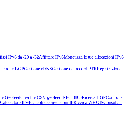
issi IPv6 da /20 a /32
Affittare IPv6
Monetizza le tue allocazioni IPv6
lle rotte BGP
Gestione rDNS
Gestione dei record PTR
Registrazione
re Geofeed
Crea file CSV geofeed RFC 8805
Ricerca BGP
Controlla
Calcolatore IPv4
Calcoli e conversioni IP
Ricerca WHOIS
Consulta i