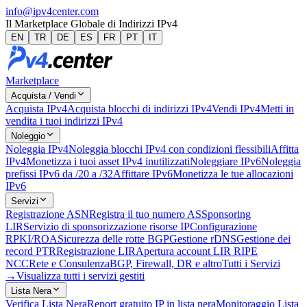
info@ipv4center.com
Il Marketplace Globale di Indirizzi IPv4
EN
TR
DE
ES
FR
PT
IT
Marketplace
Acquista / Vendi
Acquista IPv4
Acquista blocchi di indirizzi IPv4
Vendi IPv4
Metti in
vendita i tuoi indirizzi IPv4
Noleggio
Noleggia IPv4
Noleggia blocchi IPv4 con condizioni flessibili
Affitta
IPv4
Monetizza i tuoi asset IPv4 inutilizzati
Noleggiare IPv6
Noleggia
prefissi IPv6 da /20 a /32
Affittare IPv6
Monetizza le tue allocazioni
IPv6
Servizi
Registrazione ASN
Registra il tuo numero AS
Sponsoring
LIR
Servizio di sponsorizzazione risorse IP
Configurazione
RPKI/ROA
Sicurezza delle rotte BGP
Gestione rDNS
Gestione dei
record PTR
Registrazione LIR
Apertura account LIR RIPE
NCC
Rete e Consulenza
BGP, Firewall, DR e altro
Tutti i Servizi
→
Visualizza tutti i servizi gestiti
Lista Nera
Verifica Lista Nera
Report gratuito IP in lista nera
Monitoraggio Lista