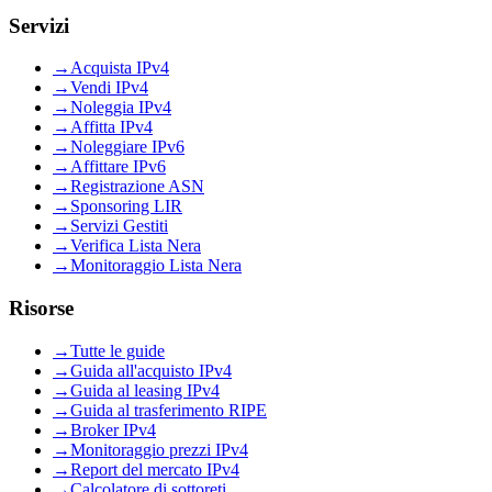
Servizi
→
Acquista IPv4
→
Vendi IPv4
→
Noleggia IPv4
→
Affitta IPv4
→
Noleggiare IPv6
→
Affittare IPv6
→
Registrazione ASN
→
Sponsoring LIR
→
Servizi Gestiti
→
Verifica Lista Nera
→
Monitoraggio Lista Nera
Risorse
→
Tutte le guide
→
Guida all'acquisto IPv4
→
Guida al leasing IPv4
→
Guida al trasferimento RIPE
→
Broker IPv4
→
Monitoraggio prezzi IPv4
→
Report del mercato IPv4
→
Calcolatore di sottoreti