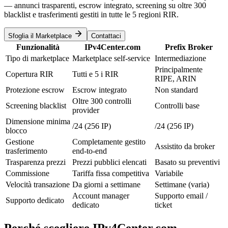
— annunci trasparenti, escrow integrato, screening su oltre 300
blacklist e trasferimenti gestiti in tutte le 5 regioni RIR.
Sfoglia il Marketplace
Contattaci
Funzionalità
IPv4Center.com
Prefix Broker
Tipo di marketplace
Marketplace self-service
Intermediazione
Principalmente
Copertura RIR
Tutti e 5 i RIR
RIPE, ARIN
Protezione escrow
Escrow integrato
Non standard
Oltre 300 controlli
Screening blacklist
Controlli base
provider
Dimensione minima
/24 (256 IP)
/24 (256 IP)
blocco
Gestione
Completamente gestito
Assistito da broker
trasferimento
end-to-end
Trasparenza prezzi
Prezzi pubblici elencati
Basato su preventivi
Commissione
Tariffa fissa competitiva
Variabile
Velocità transazione
Da giorni a settimane
Settimane (varia)
Account manager
Supporto email /
Supporto dedicato
dedicato
ticket
Perché scegliere IPv4Center.com