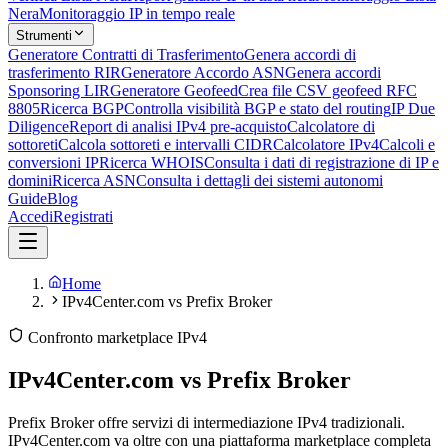
Nera
Monitoraggio IP in tempo reale
Strumenti
Generatore Contratti di Trasferimento
Genera accordi di
trasferimento RIR
Generatore Accordo ASN
Genera accordi
Sponsoring LIR
Generatore Geofeed
Crea file CSV geofeed RFC
8805
Ricerca BGP
Controlla visibilità BGP e stato del routing
IP Due
Diligence
Report di analisi IPv4 pre-acquisto
Calcolatore di
sottoreti
Calcola sottoreti e intervalli CIDR
Calcolatore IPv4
Calcoli e
conversioni IP
Ricerca WHOIS
Consulta i dati di registrazione di IP e
domini
Ricerca ASN
Consulta i dettagli dei sistemi autonomi
Guide
Blog
Accedi
Registrati
Home
IPv4Center.com vs Prefix Broker
Confronto marketplace IPv4
IPv4Center.com vs Prefix Broker
Prefix Broker offre servizi di intermediazione IPv4 tradizionali.
IPv4Center.com va oltre con una piattaforma marketplace completa