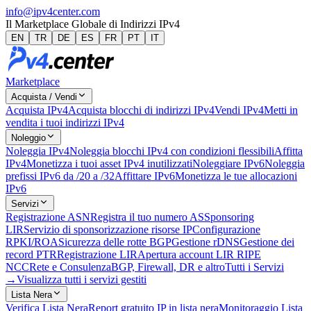
info@ipv4center.com
Il Marketplace Globale di Indirizzi IPv4
EN
TR
DE
ES
FR
PT
IT
Marketplace
Acquista / Vendi
Acquista IPv4
Acquista blocchi di indirizzi IPv4
Vendi IPv4
Metti in
vendita i tuoi indirizzi IPv4
Noleggio
Noleggia IPv4
Noleggia blocchi IPv4 con condizioni flessibili
Affitta
IPv4
Monetizza i tuoi asset IPv4 inutilizzati
Noleggiare IPv6
Noleggia
prefissi IPv6 da /20 a /32
Affittare IPv6
Monetizza le tue allocazioni
IPv6
Servizi
Registrazione ASN
Registra il tuo numero AS
Sponsoring
LIR
Servizio di sponsorizzazione risorse IP
Configurazione
RPKI/ROA
Sicurezza delle rotte BGP
Gestione rDNS
Gestione dei
record PTR
Registrazione LIR
Apertura account LIR RIPE
NCC
Rete e Consulenza
BGP, Firewall, DR e altro
Tutti i Servizi
→
Visualizza tutti i servizi gestiti
Lista Nera
Verifica Lista Nera
Report gratuito IP in lista nera
Monitoraggio Lista