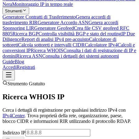
Nera
Monitoraggio IP in tempo reale
Strumenti
Generatore Contratti di Trasferimento
Genera accordi di
trasferimento RIR
Generatore Accordo ASN
Genera accordi
Sponsoring LIR
Generatore Geofeed
Crea file CSV geofeed RFC
8805
Ricerca BGP
Controlla visibilità BGP e stato del routing
IP Due
Diligence
Report di analisi IPv4 pre-acquisto
Calcolatore di
sottoreti
Calcola sottoreti e intervalli CIDR
Calcolatore IPv4
Calcoli e
conversioni IP
Ricerca WHOIS
Consulta i dati di registrazione di IP e
domini
Ricerca ASN
Consulta i dettagli dei sistemi autonomi
Guide
Blog
Accedi
Registrati
Strumento Gratuito
Ricerca WHOIS IP
Cerca i dettagli di registrazione per qualsiasi indirizzo IPv4 con
IPv4Center
. Trova proprietà della rete, organizzazione, paese,
blocco CIDR e informazioni RIR utilizzando il protocollo RDAP.
Indirizzo IP