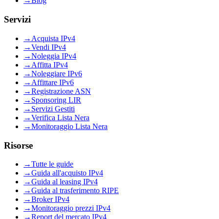
→
Blog
Servizi
→
Acquista IPv4
→
Vendi IPv4
→
Noleggia IPv4
→
Affitta IPv4
→
Noleggiare IPv6
→
Affittare IPv6
→
Registrazione ASN
→
Sponsoring LIR
→
Servizi Gestiti
→
Verifica Lista Nera
→
Monitoraggio Lista Nera
Risorse
→
Tutte le guide
→
Guida all'acquisto IPv4
→
Guida al leasing IPv4
→
Guida al trasferimento RIPE
→
Broker IPv4
→
Monitoraggio prezzi IPv4
→
Report del mercato IPv4