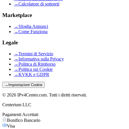
→
Calcolatore di sottoreti
Marketplace
→
Sfoglia Annunci
→
Come Funziona
Legale
→
Termini di Servizio
→
Informativa sulla Privacy
→
Politica di Rimborso
→
Politica sui Cookie
→
KVKK e GDPR
→
Impostazioni Cookie
©
2026
IPv4Center.com
.
Tutti i diritti riservati.
Centerium LLC
Pagamenti Accettati
Bonifico Bancario
Visa