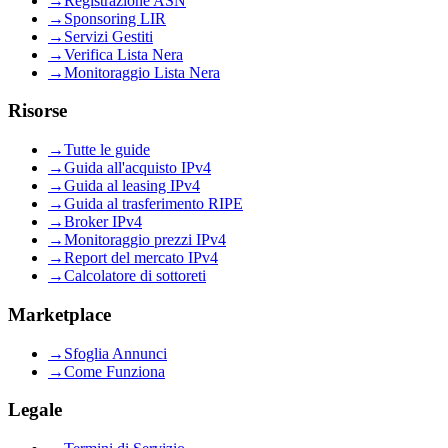
→
Registrazione ASN
→
Sponsoring LIR
→
Servizi Gestiti
→
Verifica Lista Nera
→
Monitoraggio Lista Nera
Risorse
→
Tutte le guide
→
Guida all'acquisto IPv4
→
Guida al leasing IPv4
→
Guida al trasferimento RIPE
→
Broker IPv4
→
Monitoraggio prezzi IPv4
→
Report del mercato IPv4
→
Calcolatore di sottoreti
Marketplace
→
Sfoglia Annunci
→
Come Funziona
Legale