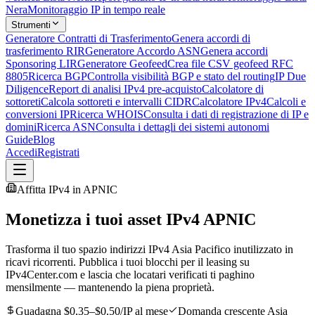
Nera
Monitoraggio IP in tempo reale
Strumenti
Generatore Contratti di Trasferimento
Genera accordi di
trasferimento RIR
Generatore Accordo ASN
Genera accordi
Sponsoring LIR
Generatore Geofeed
Crea file CSV geofeed RFC
8805
Ricerca BGP
Controlla visibilità BGP e stato del routing
IP Due
Diligence
Report di analisi IPv4 pre-acquisto
Calcolatore di
sottoreti
Calcola sottoreti e intervalli CIDR
Calcolatore IPv4
Calcoli e
conversioni IP
Ricerca WHOIS
Consulta i dati di registrazione di IP e
domini
Ricerca ASN
Consulta i dettagli dei sistemi autonomi
Guide
Blog
Accedi
Registrati
Affitta IPv4 in APNIC
Monetizza i tuoi asset IPv4 APNIC
Trasforma il tuo spazio indirizzi IPv4 Asia Pacifico inutilizzato in
ricavi ricorrenti. Pubblica i tuoi blocchi per il leasing su
IPv4Center.com e lascia che locatari verificati ti paghino
mensilmente — mantenendo la piena proprietà.
Guadagna $0,35–$0,50/IP al mese
Domanda crescente Asia