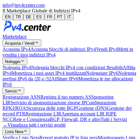
info@ipv4center.com
Il Marketplace Globale di Indirizzi IPv4
EN
TR
DE
ES
FR
PT
IT
Marketplace
Acquista / Vendi
Acquista IPv4
Acquista blocchi di indirizzi IPv4
Vendi IPv4
Metti in
vendita i tuoi indirizzi IPv4
Noleggio
Noleggia IPv4
Noleggia blocchi IPv4 con condizioni flessibili
Affitta
IPv4
Monetizza i tuoi asset IPv4 inutilizzati
Noleggiare IPv6
Noleggia
prefissi IPv6 da /20 a /32
Affittare IPv6
Monetizza le tue allocazioni
IPv6
Servizi
Registrazione ASN
Registra il tuo numero AS
Sponsoring
LIR
Servizio di sponsorizzazione risorse IP
Configurazione
RPKI/ROA
Sicurezza delle rotte BGP
Gestione rDNS
Gestione dei
record PTR
Registrazione LIR
Apertura account LIR RIPE
NCC
Rete e Consulenza
BGP, Firewall, DR e altro
Tutti i Servizi
→
Visualizza tutti i servizi gestiti
Lista Nera
Verifica Lista Nera
Report gratuito IP in lista nera
Monitoraggio Lista