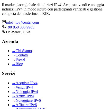
Il marketplace globale di indirizzi IPv4. Acquista, vendi e noleggia
indirizzi IPv4 in modo sicuro con partecipanti verificati e gestione
completa dei trasferimenti RIR.
info@ipv4center.com
+90 850 308 9985
Delaware, USA
Azienda
→
Chi Siamo
→
Contatti
→
Prezzi
→
Blog
Servizi
→
Acquista IPv4
→
Vendi IPv4
→
Noleggia IPv4
→
Affitta IPv4
→
Noleggiare IPv6
→
Affittare IPv6