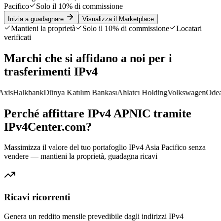
Pacifico
Solo il 10% di commissione
Inizia a guadagnare
Visualizza il Marketplace
Mantieni la proprietà
Solo il 10% di commissione
Locatari
verificati
Marchi che si affidano a noi per i
trasferimenti IPv4
s
Halkbank
Dünya Katılım Bankası
Ahlatcı Holding
Volkswagen
OdeaW
Perché affittare IPv4 APNIC tramite
IPv4Center.com?
Massimizza il valore del tuo portafoglio IPv4 Asia Pacifico senza
vendere — mantieni la proprietà, guadagna ricavi
Ricavi ricorrenti
Genera un reddito mensile prevedibile dagli indirizzi IPv4