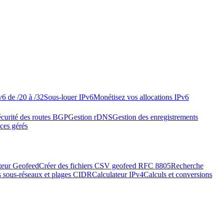
v6 de /20 à /32
Sous-louer IPv6
Monétisez vos allocations IPv6
curité des routes BGP
Gestion rDNS
Gestion des enregistrements
ices gérés
teur Geofeed
Créer des fichiers CSV geofeed RFC 8805
Recherche
s sous-réseaux et plages CIDR
Calculateur IPv4
Calculs et conversions