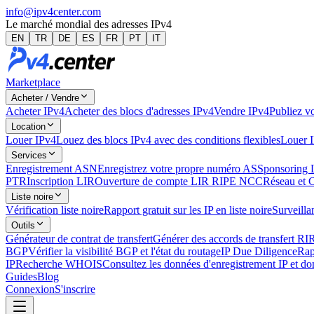
info@ipv4center.com
Le marché mondial des adresses IPv4
EN
TR
DE
ES
FR
PT
IT
Marketplace
Acheter / Vendre
Acheter IPv4
Acheter des blocs d'adresses IPv4
Vendre IPv4
Publiez vo
Location
Louer IPv4
Louez des blocs IPv4 avec des conditions flexibles
Louer 
Services
Enregistrement ASN
Enregistrez votre propre numéro AS
Sponsoring 
PTR
Inscription LIR
Ouverture de compte LIR RIPE NCC
Réseau et 
Liste noire
Vérification liste noire
Rapport gratuit sur les IP en liste noire
Surveillan
Outils
Générateur de contrat de transfert
Générer des accords de transfert RI
BGP
Vérifier la visibilité BGP et l'état du routage
IP Due Diligence
Rap
IP
Recherche WHOIS
Consultez les données d'enregistrement IP et d
Guides
Blog
Connexion
S'inscrire