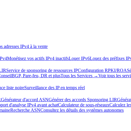
s adresses IPv4 à la vente
IPv4
Monétisez vos actifs IPv4 inactifs
Louer IPv6
Louez des préfixes IP
LIR
Service de sponsoring de ressources IP
Configuration RPKI/ROA
Sé
Conseil
BGP, Pare-feu, DR et plus
Tous les Services →
Voir tous les serv
ce liste noire
Surveillance des IP en temps réel
R
Générateur d'accord ASN
Générer des accords Sponsoring LIR
Généra
port d'analyse IPv4 avant achat
Calculateur de sous-réseaux
Calculez le
omaine
Recherche ASN
Consultez les détails des systèmes autonomes