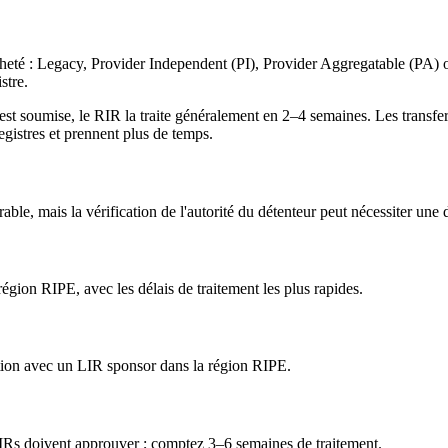
 acheté : Legacy, Provider Independent (PI), Provider Aggregatable (PA
stre.
 est soumise, le RIR la traite généralement en 2–4 semaines. Les transf
egistres et prennent plus de temps.
able, mais la vérification de l'autorité du détenteur peut nécessiter un
région RIPE, avec les délais de traitement les plus rapides.
ation avec un LIR sponsor dans la région RIPE.
RIRs doivent approuver ; comptez 3–6 semaines de traitement.