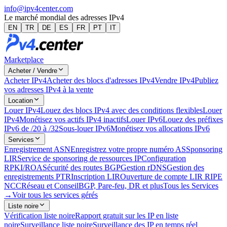
info@ipv4center.com
Le marché mondial des adresses IPv4
EN
TR
DE
ES
FR
PT
IT
Marketplace
Acheter / Vendre
Acheter IPv4
Acheter des blocs d'adresses IPv4
Vendre IPv4
Publiez
vos adresses IPv4 à la vente
Location
Louer IPv4
Louez des blocs IPv4 avec des conditions flexibles
Louer
IPv4
Monétisez vos actifs IPv4 inactifs
Louer IPv6
Louez des préfixes
IPv6 de /20 à /32
Sous-louer IPv6
Monétisez vos allocations IPv6
Services
Enregistrement ASN
Enregistrez votre propre numéro AS
Sponsoring
LIR
Service de sponsoring de ressources IP
Configuration
RPKI/ROA
Sécurité des routes BGP
Gestion rDNS
Gestion des
enregistrements PTR
Inscription LIR
Ouverture de compte LIR RIPE
NCC
Réseau et Conseil
BGP, Pare-feu, DR et plus
Tous les Services
→
Voir tous les services gérés
Liste noire
Vérification liste noire
Rapport gratuit sur les IP en liste
noire
Surveillance liste noire
Surveillance des IP en temps réel