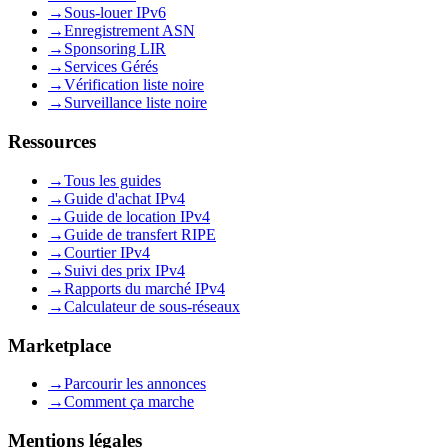
→
Sous-louer IPv6
→
Enregistrement ASN
→
Sponsoring LIR
→
Services Gérés
→
Vérification liste noire
→
Surveillance liste noire
Ressources
→
Tous les guides
→
Guide d'achat IPv4
→
Guide de location IPv4
→
Guide de transfert RIPE
→
Courtier IPv4
→
Suivi des prix IPv4
→
Rapports du marché IPv4
→
Calculateur de sous-réseaux
Marketplace
→
Parcourir les annonces
→
Comment ça marche
Mentions légales