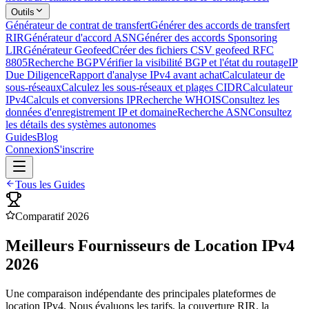
Outils
Générateur de contrat de transfert
Générer des accords de transfert
RIR
Générateur d'accord ASN
Générer des accords Sponsoring
LIR
Générateur Geofeed
Créer des fichiers CSV geofeed RFC
8805
Recherche BGP
Vérifier la visibilité BGP et l'état du routage
IP
Due Diligence
Rapport d'analyse IPv4 avant achat
Calculateur de
sous-réseaux
Calculez les sous-réseaux et plages CIDR
Calculateur
IPv4
Calculs et conversions IP
Recherche WHOIS
Consultez les
données d'enregistrement IP et domaine
Recherche ASN
Consultez
les détails des systèmes autonomes
Guides
Blog
Connexion
S'inscrire
Tous les Guides
Comparatif 2026
Meilleurs Fournisseurs de Location IPv4
2026
Une comparaison indépendante des principales plateformes de
location IPv4. Nous évaluons les tarifs, la couverture RIR, la