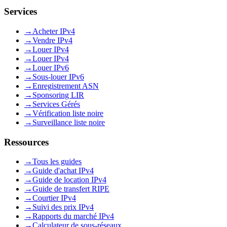
Services
→
Acheter IPv4
→
Vendre IPv4
→
Louer IPv4
→
Louer IPv4
→
Louer IPv6
→
Sous-louer IPv6
→
Enregistrement ASN
→
Sponsoring LIR
→
Services Gérés
→
Vérification liste noire
→
Surveillance liste noire
Ressources
→
Tous les guides
→
Guide d'achat IPv4
→
Guide de location IPv4
→
Guide de transfert RIPE
→
Courtier IPv4
→
Suivi des prix IPv4
→
Rapports du marché IPv4
→
Calculateur de sous-réseaux