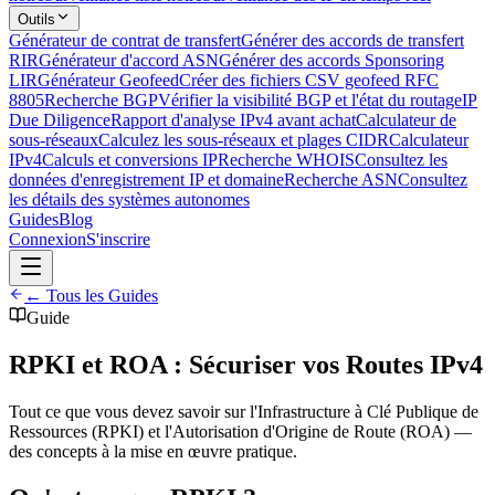
Outils
Générateur de contrat de transfert
Générer des accords de transfert
RIR
Générateur d'accord ASN
Générer des accords Sponsoring
LIR
Générateur Geofeed
Créer des fichiers CSV geofeed RFC
8805
Recherche BGP
Vérifier la visibilité BGP et l'état du routage
IP
Due Diligence
Rapport d'analyse IPv4 avant achat
Calculateur de
sous-réseaux
Calculez les sous-réseaux et plages CIDR
Calculateur
IPv4
Calculs et conversions IP
Recherche WHOIS
Consultez les
données d'enregistrement IP et domaine
Recherche ASN
Consultez
les détails des systèmes autonomes
Guides
Blog
Connexion
S'inscrire
← Tous les Guides
Guide
RPKI et ROA : Sécuriser vos Routes IPv4
Tout ce que vous devez savoir sur l'Infrastructure à Clé Publique de
Ressources (RPKI) et l'Autorisation d'Origine de Route (ROA) —
des concepts à la mise en œuvre pratique.