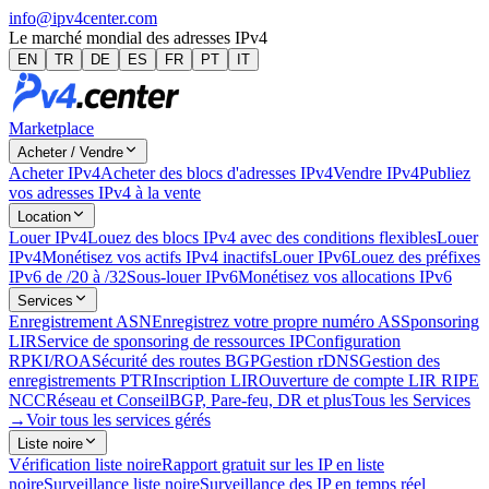
info@ipv4center.com
Le marché mondial des adresses IPv4
EN
TR
DE
ES
FR
PT
IT
Marketplace
Acheter / Vendre
Acheter IPv4
Acheter des blocs d'adresses IPv4
Vendre IPv4
Publiez
vos adresses IPv4 à la vente
Location
Louer IPv4
Louez des blocs IPv4 avec des conditions flexibles
Louer
IPv4
Monétisez vos actifs IPv4 inactifs
Louer IPv6
Louez des préfixes
IPv6 de /20 à /32
Sous-louer IPv6
Monétisez vos allocations IPv6
Services
Enregistrement ASN
Enregistrez votre propre numéro AS
Sponsoring
LIR
Service de sponsoring de ressources IP
Configuration
RPKI/ROA
Sécurité des routes BGP
Gestion rDNS
Gestion des
enregistrements PTR
Inscription LIR
Ouverture de compte LIR RIPE
NCC
Réseau et Conseil
BGP, Pare-feu, DR et plus
Tous les Services
→
Voir tous les services gérés
Liste noire
Vérification liste noire
Rapport gratuit sur les IP en liste
noire
Surveillance liste noire
Surveillance des IP en temps réel