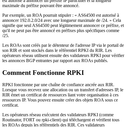
est autorisé à annoncer un préfixe IP particulier et la longueur
maximale du préfixe pouvant être annoncé.
Par exemple, un ROA pourrait stipuler : « AS64500 est autorisé à
annoncer 192.0.2.0/24 avec une longueur maximale de /24. » Cela
signifie que seul AS64500 peut légitimement annoncer ce préfixe, et
qu'il ne peut pas être annoncé en préfixes plus spécifiques comme
/25.
Les ROAs sont créés par le détenteur de l'adresse IP via le portail de
son RIR et sont stockés dans le référentiel RPKI du RIR. Les
opérateurs réseau utilisent ensuite des validateurs RPKI pour vérifier
les annonces BGP entrantes par rapport aux ROAs publiés.
Comment Fonctionne RPKI
RPKI fonctionne par une chaîne de confiance ancrée aux RIR.
Lorsque vous recevez une allocation ou un transfert d'adresses IP, le
RIR émet un certificat de ressources liant votre organisation à ces
ressources IP. Vous pouvez ensuite créer des objets ROA sous ce
certificat.
Les opérateurs réseau exécutent des validateurs RPKI (comme
Routinator, FORT ou rpki-client) qui téléchargent et vérifient tous
les ROAs depuis les référentiels des RIR. Ces validateurs