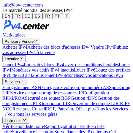
info@ipv4center.com
Le marché mondial des adresses IPv4
EN
TR
DE
ES
FR
PT
IT
Marketplace
Acheter / Vendre
Acheter IPv4
Acheter des blocs d'adresses IPv4
Vendre IPv4
Publiez
vos adresses IPv4 à la vente
Location
Louer IPv4
Louez des blocs IPv4 avec des conditions flexibles
Louer
IPv4
Monétisez vos actifs IPv4 inactifs
Louer IPv6
Louez des préfixes
IPv6 de /20 à /32
Sous-louer IPv6
Monétisez vos allocations IPv6
Services
Enregistrement ASN
Enregistrez votre propre numéro AS
Sponsoring
LIR
Service de sponsoring de ressources IP
Configuration
RPKI/ROA
Sécurité des routes BGP
Gestion rDNS
Gestion des
enregistrements PTR
Inscription LIR
Ouverture de compte LIR RIPE
NCC
Réseau et Conseil
BGP, Pare-feu, DR et plus
Tous les Services
→
Voir tous les services gérés
Liste noire
Vérification liste noire
Rapport gratuit sur les IP en liste
noire
Surveillance liste noire
Surveillance des IP en temps réel