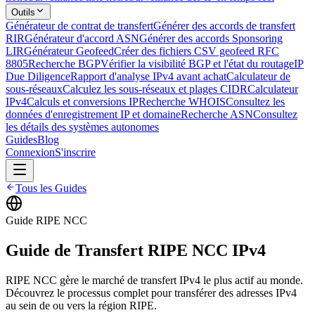
Outils
Générateur de contrat de transfert
Générer des accords de transfert
RIR
Générateur d'accord ASN
Générer des accords Sponsoring
LIR
Générateur Geofeed
Créer des fichiers CSV geofeed RFC
8805
Recherche BGP
Vérifier la visibilité BGP et l'état du routage
IP
Due Diligence
Rapport d'analyse IPv4 avant achat
Calculateur de
sous-réseaux
Calculez les sous-réseaux et plages CIDR
Calculateur
IPv4
Calculs et conversions IP
Recherche WHOIS
Consultez les
données d'enregistrement IP et domaine
Recherche ASN
Consultez
les détails des systèmes autonomes
Guides
Blog
Connexion
S'inscrire
Tous les Guides
Guide RIPE NCC
Guide de Transfert RIPE NCC IPv4
RIPE NCC gère le marché de transfert IPv4 le plus actif au monde.
Découvrez le processus complet pour transférer des adresses IPv4
au sein de ou vers la région RIPE.