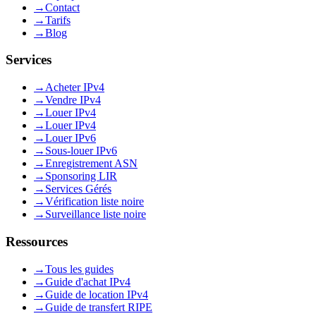
→
Contact
→
Tarifs
→
Blog
Services
→
Acheter IPv4
→
Vendre IPv4
→
Louer IPv4
→
Louer IPv4
→
Louer IPv6
→
Sous-louer IPv6
→
Enregistrement ASN
→
Sponsoring LIR
→
Services Gérés
→
Vérification liste noire
→
Surveillance liste noire
Ressources
→
Tous les guides
→
Guide d'achat IPv4
→
Guide de location IPv4
→
Guide de transfert RIPE