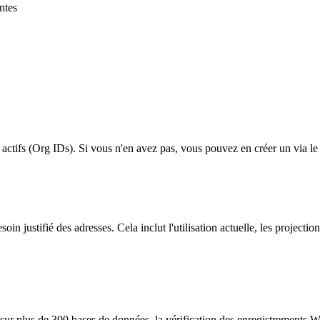
ntes
 actifs (Org IDs). Si vous n'en avez pas, vous pouvez en créer un via l
n justifié des adresses. Cela inclut l'utilisation actuelle, les projections
sur plus de 300 bases de données, la vérification des enregistrements W