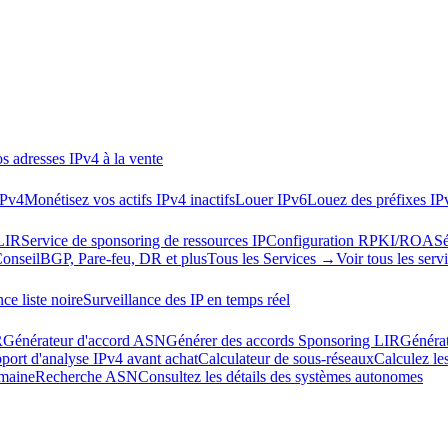
s adresses IPv4 à la vente
IPv4
Monétisez vos actifs IPv4 inactifs
Louer IPv6
Louez des préfixes IP
LIR
Service de sponsoring de ressources IP
Configuration RPKI/ROA
Sé
Conseil
BGP, Pare-feu, DR et plus
Tous les Services →
Voir tous les serv
ce liste noire
Surveillance des IP en temps réel
R
Générateur d'accord ASN
Générer des accords Sponsoring LIR
Généra
port d'analyse IPv4 avant achat
Calculateur de sous-réseaux
Calculez le
omaine
Recherche ASN
Consultez les détails des systèmes autonomes