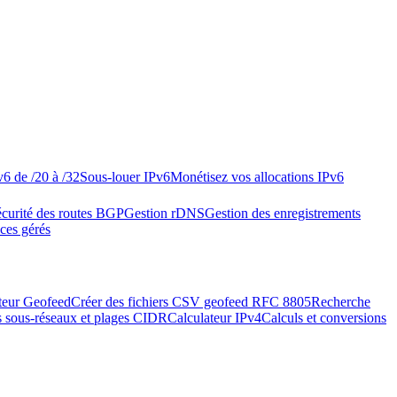
v6 de /20 à /32
Sous-louer IPv6
Monétisez vos allocations IPv6
curité des routes BGP
Gestion rDNS
Gestion des enregistrements
ices gérés
teur Geofeed
Créer des fichiers CSV geofeed RFC 8805
Recherche
s sous-réseaux et plages CIDR
Calculateur IPv4
Calculs et conversions