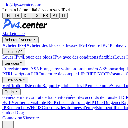
info@ipv4center.com
Le marché mondial des adresses IPv4
EN
TR
DE
ES
FR
PT
IT
Marketplace
Acheter / Vendre
Acheter IPv4
Acheter des blocs d'adresses IPv4
Vendre IPv4
Publiez vo
Location
Louer IPv4
Louez des blocs IPv4 avec des conditions flexibles
Louer 
Services
Enregistrement ASN
Enregistrez votre propre numéro AS
Sponsoring 
PTR
Inscription LIR
Ouverture de compte LIR RIPE NCC
Réseau et 
Liste noire
Vérification liste noire
Rapport gratuit sur les IP en liste noire
Surveillan
Outils
Générateur de contrat de transfert
Générer des accords de transfert RI
BGP
Vérifier la visibilité BGP et l'état du routage
IP Due Diligence
Rap
IP
Recherche WHOIS
Consultez les données d'enregistrement IP et d
Guides
Blog
Connexion
S'inscrire