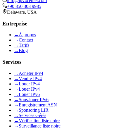
info@ipv4center.com
+90 850 308 9985
Delaware, USA
Entreprise
→
À propos
→
Contact
→
Tarifs
→
Blog
Services
→
Acheter IPv4
→
Vendre IPv4
→
Louer IPv4
→
Louer IPv4
→
Louer IPv6
→
Sous-louer IPv6
→
Enregistrement ASN
→
Sponsoring LIR
→
Services Gérés
→
Vérification liste noire
→
Surveillance liste noire