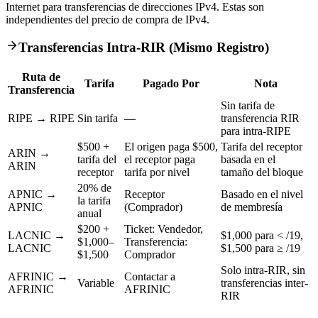
Internet para transferencias de direcciones IPv4. Estas son
independientes del precio de compra de IPv4.
Transferencias Intra-RIR (Mismo Registro)
Ruta de
Tarifa
Pagado Por
Nota
Transferencia
Sin tarifa de
RIPE → RIPE
Sin tarifa
—
transferencia RIR
para intra-RIPE
$500 +
El origen paga $500,
Tarifa del receptor
ARIN →
tarifa del
el receptor paga
basada en el
ARIN
receptor
tarifa por nivel
tamaño del bloque
20% de
APNIC →
Receptor
Basado en el nivel
la tarifa
APNIC
(Comprador)
de membresía
anual
$200 +
Ticket: Vendedor,
LACNIC →
$1,000 para < /19,
$1,000–
Transferencia:
LACNIC
$1,500 para ≥ /19
$1,500
Comprador
Solo intra-RIR, sin
AFRINIC →
Contactar a
Variable
transferencias inter-
AFRINIC
AFRINIC
RIR