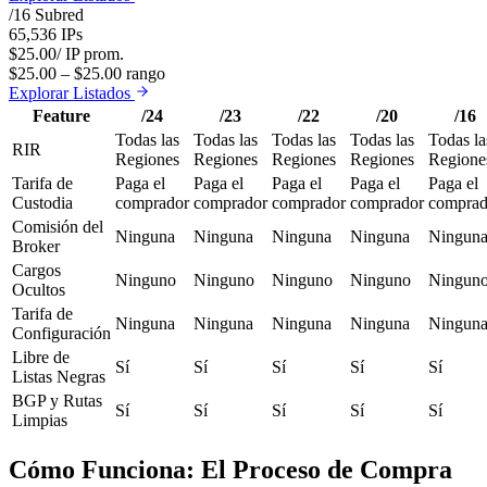
/
16
Subred
65,536
IPs
$
25.00
/ IP prom.
$
25.00
– $
25.00
rango
Explorar Listados
Feature
/24
/23
/22
/20
/16
Todas las
Todas las
Todas las
Todas las
Todas la
RIR
Regiones
Regiones
Regiones
Regiones
Regione
Tarifa de
Paga el
Paga el
Paga el
Paga el
Paga el
Custodia
comprador
comprador
comprador
comprador
comprad
Comisión del
Ninguna
Ninguna
Ninguna
Ninguna
Ningun
Broker
Cargos
Ninguno
Ninguno
Ninguno
Ninguno
Ningun
Ocultos
Tarifa de
Ninguna
Ninguna
Ninguna
Ninguna
Ningun
Configuración
Libre de
Sí
Sí
Sí
Sí
Sí
Listas Negras
BGP y Rutas
Sí
Sí
Sí
Sí
Sí
Limpias
Cómo Funciona: El Proceso de Compra