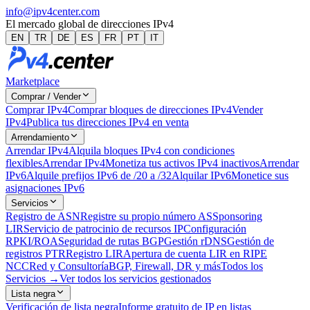
info@ipv4center.com
El mercado global de direcciones IPv4
EN
TR
DE
ES
FR
PT
IT
Marketplace
Comprar / Vender
Comprar IPv4
Comprar bloques de direcciones IPv4
Vender
IPv4
Publica tus direcciones IPv4 en venta
Arrendamiento
Arrendar IPv4
Alquila bloques IPv4 con condiciones
flexibles
Arrendar IPv4
Monetiza tus activos IPv4 inactivos
Arrendar
IPv6
Alquile prefijos IPv6 de /20 a /32
Alquilar IPv6
Monetice sus
asignaciones IPv6
Servicios
Registro de ASN
Registre su propio número AS
Sponsoring
LIR
Servicio de patrocinio de recursos IP
Configuración
RPKI/ROA
Seguridad de rutas BGP
Gestión rDNS
Gestión de
registros PTR
Registro LIR
Apertura de cuenta LIR en RIPE
NCC
Red y Consultoría
BGP, Firewall, DR y más
Todos los
Servicios →
Ver todos los servicios gestionados
Lista negra
Verificación de lista negra
Informe gratuito de IP en listas