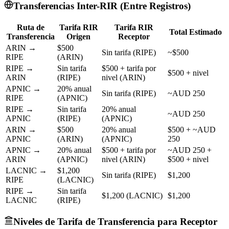
Transferencias Inter-RIR (Entre Registros)
Ruta de
Tarifa RIR
Tarifa RIR
Total Estimado
Transferencia
Origen
Receptor
ARIN →
$500
Sin tarifa (RIPE)
~$500
RIPE
(ARIN)
RIPE →
Sin tarifa
$500 + tarifa por
$500 + nivel
ARIN
(RIPE)
nivel (ARIN)
APNIC →
20% anual
Sin tarifa (RIPE)
~AUD 250
RIPE
(APNIC)
RIPE →
Sin tarifa
20% anual
~AUD 250
APNIC
(RIPE)
(APNIC)
ARIN →
$500
20% anual
$500 + ~AUD
APNIC
(ARIN)
(APNIC)
250
APNIC →
20% anual
$500 + tarifa por
~AUD 250 +
ARIN
(APNIC)
nivel (ARIN)
$500 + nivel
LACNIC →
$1,200
Sin tarifa (RIPE)
$1,200
RIPE
(LACNIC)
RIPE →
Sin tarifa
$1,200 (LACNIC)
$1,200
LACNIC
(RIPE)
Niveles de Tarifa de Transferencia para Receptor