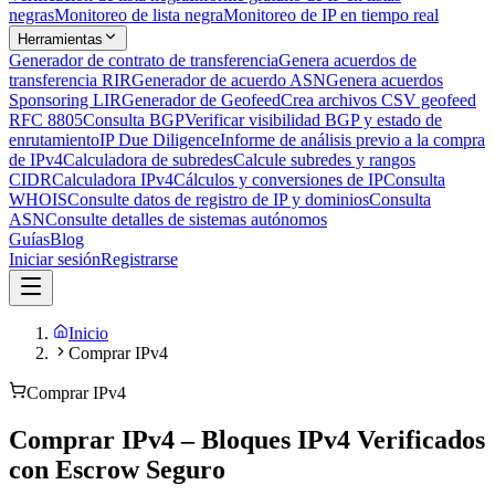
negras
Monitoreo de lista negra
Monitoreo de IP en tiempo real
Herramientas
Generador de contrato de transferencia
Genera acuerdos de
transferencia RIR
Generador de acuerdo ASN
Genera acuerdos
Sponsoring LIR
Generador de Geofeed
Crea archivos CSV geofeed
RFC 8805
Consulta BGP
Verificar visibilidad BGP y estado de
enrutamiento
IP Due Diligence
Informe de análisis previo a la compra
de IPv4
Calculadora de subredes
Calcule subredes y rangos
CIDR
Calculadora IPv4
Cálculos y conversiones de IP
Consulta
WHOIS
Consulte datos de registro de IP y dominios
Consulta
ASN
Consulte detalles de sistemas autónomos
Guías
Blog
Iniciar sesión
Registrarse
Inicio
Comprar IPv4
Comprar IPv4
Comprar IPv4 – Bloques IPv4 Verificados
con Escrow Seguro