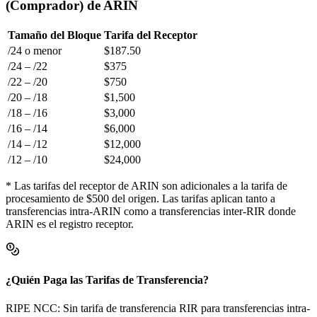
(Comprador) de ARIN
Tamaño del Bloque
Tarifa del Receptor
/24 o menor
$187.50
/24 – /22
$375
/22 – /20
$750
/20 – /18
$1,500
/18 – /16
$3,000
/16 – /14
$6,000
/14 – /12
$12,000
/12 – /10
$24,000
* Las tarifas del receptor de ARIN son adicionales a la tarifa de
procesamiento de $500 del origen. Las tarifas aplican tanto a
transferencias intra-ARIN como a transferencias inter-RIR donde
ARIN es el registro receptor.
¿Quién Paga las Tarifas de Transferencia?
RIPE NCC
:
Sin tarifa de transferencia RIR para transferencias intra-