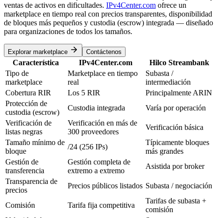
ventas de activos en dificultades.
IPv4Center.com
ofrece un
marketplace en tiempo real con precios transparentes, disponibilidad
de bloques más pequeños y custodia (escrow) integrada — diseñado
para organizaciones de todos los tamaños.
Explorar marketplace
Contáctenos
Característica
IPv4Center.com
Hilco Streambank
Tipo de
Marketplace en tiempo
Subasta /
marketplace
real
intermediación
Cobertura RIR
Los 5 RIR
Principalmente ARIN
Protección de
Custodia integrada
Varía por operación
custodia (escrow)
Verificación de
Verificación en más de
Verificación básica
listas negras
300 proveedores
Tamaño mínimo de
Típicamente bloques
/24 (256 IPs)
bloque
más grandes
Gestión de
Gestión completa de
Asistida por broker
transferencia
extremo a extremo
Transparencia de
Precios públicos listados
Subasta / negociación
precios
Tarifas de subasta +
Comisión
Tarifa fija competitiva
comisión