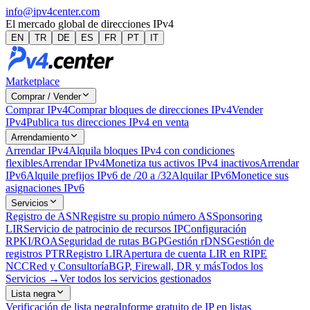
info@ipv4center.com
El mercado global de direcciones IPv4
EN
TR
DE
ES
FR
PT
IT
Marketplace
Comprar / Vender
Comprar IPv4
Comprar bloques de direcciones IPv4
Vender
IPv4
Publica tus direcciones IPv4 en venta
Arrendamiento
Arrendar IPv4
Alquila bloques IPv4 con condiciones
flexibles
Arrendar IPv4
Monetiza tus activos IPv4 inactivos
Arrendar
IPv6
Alquile prefijos IPv6 de /20 a /32
Alquilar IPv6
Monetice sus
asignaciones IPv6
Servicios
Registro de ASN
Registre su propio número AS
Sponsoring
LIR
Servicio de patrocinio de recursos IP
Configuración
RPKI/ROA
Seguridad de rutas BGP
Gestión rDNS
Gestión de
registros PTR
Registro LIR
Apertura de cuenta LIR en RIPE
NCC
Red y Consultoría
BGP, Firewall, DR y más
Todos los
Servicios →
Ver todos los servicios gestionados
Lista negra
Verificación de lista negra
Informe gratuito de IP en listas