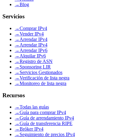
→
Blog
Servicios
→
Comprar IPv4
→
Vender IPv4
→
Arrendar IPv4
→
Arrendar IPv4
→
Arrendar IPv6
→
Alquilar IPv6
→
Registro de ASN
→
Sponsoring LIR
→
Servicios Gestionados
→
Verificación de lista negra
→
Monitoreo de lista negra
Recursos
→
Todas las guías
→
Guía para comprar IPv4
→
Guía de arrendamiento IPv4
→
Guía de transferencia RIPE
→
Bróker IPv4
→
Seguimiento de precios IPv4