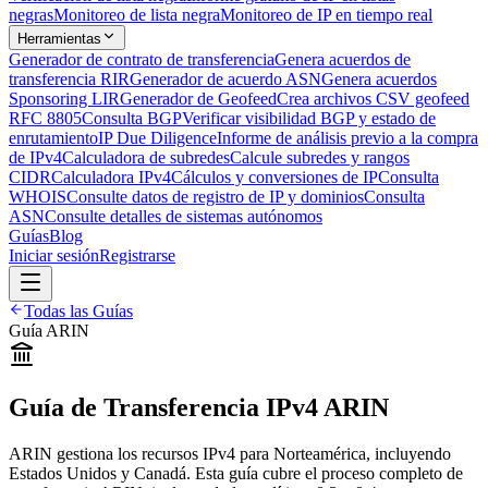
negras
Monitoreo de lista negra
Monitoreo de IP en tiempo real
Herramientas
Generador de contrato de transferencia
Genera acuerdos de
transferencia RIR
Generador de acuerdo ASN
Genera acuerdos
Sponsoring LIR
Generador de Geofeed
Crea archivos CSV geofeed
RFC 8805
Consulta BGP
Verificar visibilidad BGP y estado de
enrutamiento
IP Due Diligence
Informe de análisis previo a la compra
de IPv4
Calculadora de subredes
Calcule subredes y rangos
CIDR
Calculadora IPv4
Cálculos y conversiones de IP
Consulta
WHOIS
Consulte datos de registro de IP y dominios
Consulta
ASN
Consulte detalles de sistemas autónomos
Guías
Blog
Iniciar sesión
Registrarse
Todas las Guías
Guía ARIN
Guía de Transferencia IPv4 ARIN
ARIN gestiona los recursos IPv4 para Norteamérica, incluyendo
Estados Unidos y Canadá. Esta guía cubre el proceso completo de