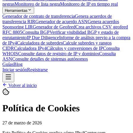
negras
Monitoreo de lista negra
Monitoreo de IP en tiempo real
Herramientas
Generador de contrato de transferencia
Genera acuerdos de
transferencia RIR
Generador de acuerdo ASN
Genera acuerdos
Sponsoring LIR
Generador de Geofeed
Crea archivos CSV geofeed
RFC 8805
Consulta BGP
Verificar visibilidad BGP y estado de
enrutamiento
IP Due Diligence
Informe de análisis previo a la compra
de IPv4
Calculadora de subredes
Calcule subredes y rangos
CIDR
Calculadora IPv4
Cálculos y conversiones de IP
Consulta
WHOIS
Consulte datos de registro de IP y dominios
Consulta
ASN
Consulte detalles de sistemas autónomos
Guías
Blog
Iniciar sesión
Registrarse
Volver al inicio
Política de Cookies
27 de marzo de 2026
Esta Política de Cookies explica cómo IPv4Center.com