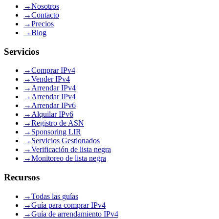
→
Nosotros
→
Contacto
→
Precios
→
Blog
Servicios
→
Comprar IPv4
→
Vender IPv4
→
Arrendar IPv4
→
Arrendar IPv4
→
Arrendar IPv6
→
Alquilar IPv6
→
Registro de ASN
→
Sponsoring LIR
→
Servicios Gestionados
→
Verificación de lista negra
→
Monitoreo de lista negra
Recursos
→
Todas las guías
→
Guía para comprar IPv4
→
Guía de arrendamiento IPv4