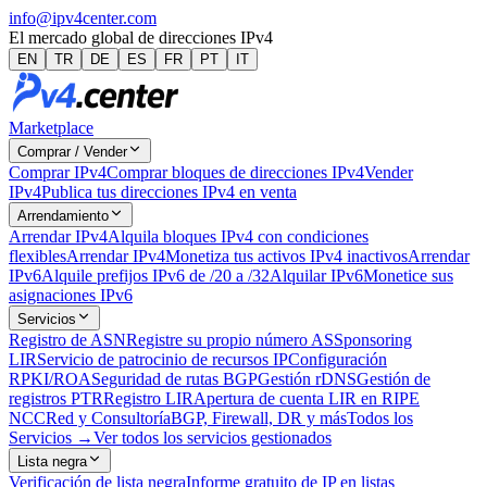
info@ipv4center.com
El mercado global de direcciones IPv4
EN
TR
DE
ES
FR
PT
IT
Marketplace
Comprar / Vender
Comprar IPv4
Comprar bloques de direcciones IPv4
Vender
IPv4
Publica tus direcciones IPv4 en venta
Arrendamiento
Arrendar IPv4
Alquila bloques IPv4 con condiciones
flexibles
Arrendar IPv4
Monetiza tus activos IPv4 inactivos
Arrendar
IPv6
Alquile prefijos IPv6 de /20 a /32
Alquilar IPv6
Monetice sus
asignaciones IPv6
Servicios
Registro de ASN
Registre su propio número AS
Sponsoring
LIR
Servicio de patrocinio de recursos IP
Configuración
RPKI/ROA
Seguridad de rutas BGP
Gestión rDNS
Gestión de
registros PTR
Registro LIR
Apertura de cuenta LIR en RIPE
NCC
Red y Consultoría
BGP, Firewall, DR y más
Todos los
Servicios →
Ver todos los servicios gestionados
Lista negra
Verificación de lista negra
Informe gratuito de IP en listas