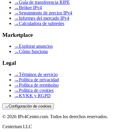
→
Guía de transferencia RIPE
→
Bróker IPv4
→
Seguimiento de precios IPv4
→
Informes del mercado IPv4
→
Calculadora de subredes
Marketplace
→
Explorar anuncios
→
Cómo funciona
Legal
→
Términos de servicio
→
Política de privacidad
→
Política de reembolso
→
Política de cookies
→
KVKK y RGPD
→
Configuración de cookies
©
2026
IPv4Center.com
.
Todos los derechos reservados.
Centerium LLC