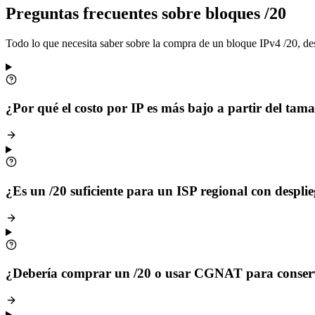
Preguntas frecuentes sobre bloques /20
Todo lo que necesita saber sobre la compra de un bloque IPv4 /20, desd
¿Por qué el costo por IP es más bajo a partir del tam
¿Es un /20 suficiente para un ISP regional con desp
¿Debería comprar un /20 o usar CGNAT para conserv