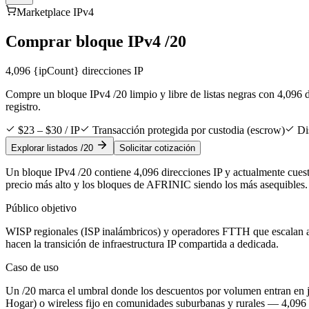
Marketplace IPv4
Comprar bloque IPv4 /20
4,096
{ipCount} direcciones IP
Compre un bloque IPv4 /20 limpio y libre de listas negras con 4,096 d
registro.
$23 – $30 / IP
Transacción protegida por custodia (escrow)
Di
Explorar listados /20
Solicitar cotización
Un bloque IPv4 /20 contiene 4,096 direcciones IP y actualmente cues
precio más alto y los bloques de AFRINIC siendo los más asequibles.
Público objetivo
WISP regionales (ISP inalámbricos) y operadores FTTH que escalan a
hacen la transición de infraestructura IP compartida a dedicada.
Caso de uso
Un /20 marca el umbral donde los descuentos por volumen entran en j
Hogar) o wireless fijo en comunidades suburbanas y rurales — 4,096 I