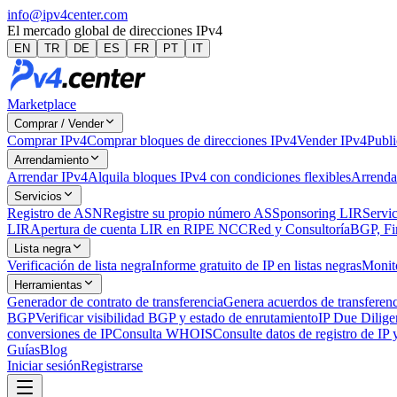
info@ipv4center.com
El mercado global de direcciones IPv4
EN
TR
DE
ES
FR
PT
IT
Marketplace
Comprar / Vender
Comprar IPv4
Comprar bloques de direcciones IPv4
Vender IPv4
Publi
Arrendamiento
Arrendar IPv4
Alquila bloques IPv4 con condiciones flexibles
Arrenda
Servicios
Registro de ASN
Registre su propio número AS
Sponsoring LIR
Servic
LIR
Apertura de cuenta LIR en RIPE NCC
Red y Consultoría
BGP, Fi
Lista negra
Verificación de lista negra
Informe gratuito de IP en listas negras
Monito
Herramientas
Generador de contrato de transferencia
Genera acuerdos de transferen
BGP
Verificar visibilidad BGP y estado de enrutamiento
IP Due Dilige
conversiones de IP
Consulta WHOIS
Consulte datos de registro de IP
Guías
Blog
Iniciar sesión
Registrarse