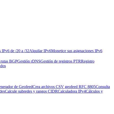
s IPv6 de /20 a /32
Alquilar IPv6
Monetice sus asignaciones IPv6
 rutas BGP
Gestión rDNS
Gestión de registros PTR
Registro
ados
nerador de Geofeed
Crea archivos CSV geofeed RFC 8805
Consulta
des
Calcule subredes y rangos CIDR
Calculadora IPv4
Cálculos y