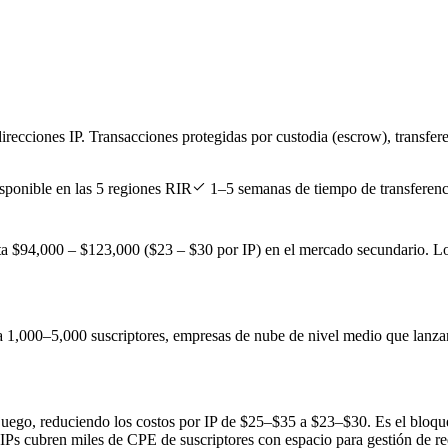
irecciones IP. Transacciones protegidas por custodia (escrow), transfer
sponible en las 5 regiones RIR
1–5 semanas de tiempo de transferenc
ta $94,000 – $123,000 ($23 – $30 por IP) en el mercado secundario. L
 1,000–5,000 suscriptores, empresas de nube de nivel medio que lanzan
uego, reduciendo los costos por IP de $25–$35 a $23–$30. Es el bloque
Ps cubren miles de CPE de suscriptores con espacio para gestión de red