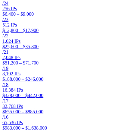
/
24
256
IPs
$6,400 – $9,000
/
23
512
IPs
$12,800 – $17,900
/
22
1,024
IPs
$25,600 – $35,800
/
21
2,048
IPs
$51,200 – $71,700
/
19
8,192
IPs
$188,000 – $246,000
/
18
16,384
IPs
$328,000 – $442,000
/
17
32,768
IPs
$655,000 – $885,000
/
16
65,536
IPs
$983,000 – $1,638,000