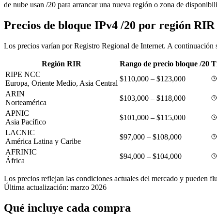
de nube usan /20 para arrancar una nueva región o zona de disponibil
Precios de bloque IPv4 /20 por región RIR
Los precios varían por Registro Regional de Internet. A continuación 
Región RIR
Rango de precio bloque /20
T
RIPE NCC
$110,000 – $123,000
Europa, Oriente Medio, Asia Central
ARIN
$103,000 – $118,000
Norteamérica
APNIC
$101,000 – $115,000
Asia Pacífico
LACNIC
$97,000 – $108,000
América Latina y Caribe
AFRINIC
$94,000 – $104,000
África
Los precios reflejan las condiciones actuales del mercado y pueden flu
Última actualización: marzo 2026
Qué incluye cada compra