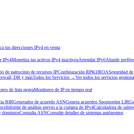
ca tus direcciones IPv4 en venta
r IPv4
Monetiza tus activos IPv4 inactivos
Arrendar IPv6
Alquile prefijo
io de patrocinio de recursos IP
Configuración RPKI/ROA
Seguridad de
rewall, DR y más
Todos los Servicios →
Ver todos los servicios gestion
reo de lista negra
Monitoreo de IP en tiempo real
cia RIR
Generador de acuerdo ASN
Genera acuerdos Sponsoring LIR
Ge
nce
Informe de análisis previo a la compra de IPv4
Calculadora de subre
 y dominios
Consulta ASN
Consulte detalles de sistemas autónomos