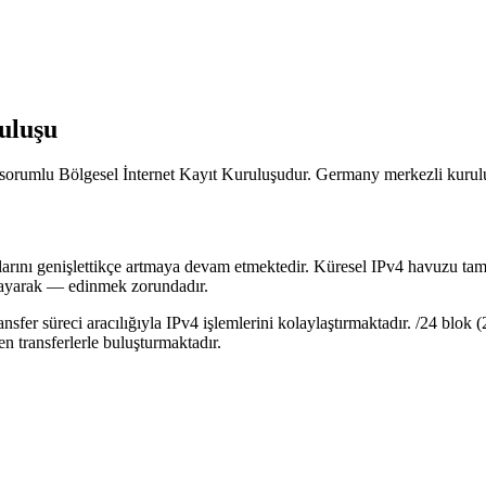
uluşu
rumlu Bölgesel İnternet Kayıt Kuruluşudur. Germany merkezli kuruluşla
ılarını genişlettikçe artmaya devam etmektedir. Küresel IPv4 havuzu t
ralayarak — edinmek zorundadır.
r süreci aracılığıyla IPv4 işlemlerini kolaylaştırmaktadır. /24 blok (2
en transferlerle buluşturmaktadır.