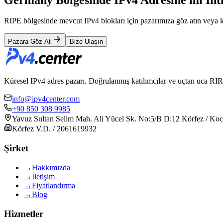
RIPE bölgesinde mevcut IPv4 blokları için pazarımıza göz atın veya kişi
Pazara Göz At
Bize Ulaşın
Küresel IPv4 adres pazarı. Doğrulanmış katılımcılar ve uçtan uca RIR tr
info@ipv4center.com
+90 850 308 9985
Yavuz Sultan Selim Mah. Ali Yücel Sk. No:5/B D:12 Körfez / Koca
Körfez V.D. / 2061619932
Şirket
→
Hakkımızda
→
İletişim
→
Fiyatlandırma
→
Blog
Hizmetler