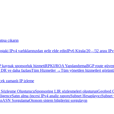
atışa çıkarın
ştaki IPv4 varlıklarınızdan gelir elde edin
IPv6 Kirala
/20 - /32 arası IPv
P kaynak sponsorluk hizmeti
RPKI/ROA Yapılandırma
BGP route güvenl
 DR ve daha fazlası
Tüm Hizmetler →
Tüm yönetilen hizmetleri görüntü
ek zamanlı IP izleme
Sözleşme Oluşturucu
Sponsoring LIR sözleşmeleri oluşturun
Geofeed O
ligence
Satın alma öncesi IPv4 analiz raporu
Subnet Hesaplayıcı
Subnet 
ın
ASN Sorgulama
Otonom sistem bilgilerini sorgulayın