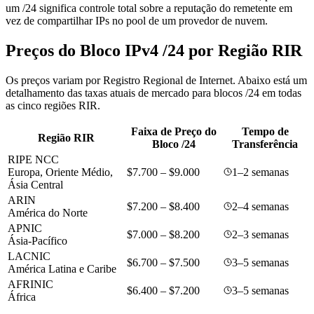
um /24 significa controle total sobre a reputação do remetente em
vez de compartilhar IPs no pool de um provedor de nuvem.
Preços do Bloco IPv4 /24 por Região RIR
Os preços variam por Registro Regional de Internet. Abaixo está um
detalhamento das taxas atuais de mercado para blocos /24 em todas
as cinco regiões RIR.
Faixa de Preço do
Tempo de
Região RIR
Bloco /24
Transferência
RIPE NCC
Europa, Oriente Médio,
$7.700 – $9.000
1–2 semanas
Ásia Central
ARIN
$7.200 – $8.400
2–4 semanas
América do Norte
APNIC
$7.000 – $8.200
2–3 semanas
Ásia-Pacífico
LACNIC
$6.700 – $7.500
3–5 semanas
América Latina e Caribe
AFRINIC
$6.400 – $7.200
3–5 semanas
África