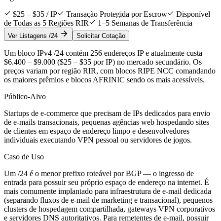
$25 – $35 / IP
Transação Protegida por Escrow
Disponível
de Todas as 5 Regiões RIR
1–5 Semanas de Transferência
Ver Listagens /24
Solicitar Cotação
Um bloco IPv4 /24 contém 256 endereços IP e atualmente custa
$6.400 – $9.000 ($25 – $35 por IP) no mercado secundário. Os
preços variam por região RIR, com blocos RIPE NCC comandando
os maiores prêmios e blocos AFRINIC sendo os mais acessíveis.
Público-Alvo
Startups de e-commerce que precisam de IPs dedicados para envio
de e-mails transacionais, pequenas agências web hospedando sites
de clientes em espaço de endereço limpo e desenvolvedores
individuais executando VPN pessoal ou servidores de jogos.
Caso de Uso
Um /24 é o menor prefixo roteável por BGP — o ingresso de
entrada para possuir seu próprio espaço de endereço na internet. É
mais comumente implantado para infraestrutura de e-mail dedicada
(separando fluxos de e-mail de marketing e transacional), pequenos
clusters de hospedagem compartilhada, gateways VPN corporativos
e servidores DNS autoritativos. Para remetentes de e-mail, possuir