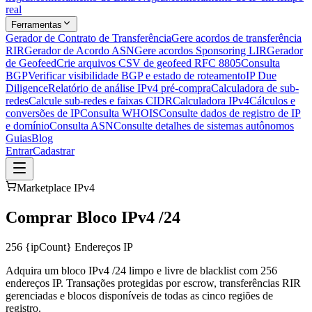
real
Ferramentas
Gerador de Contrato de Transferência
Gere acordos de transferência
RIR
Gerador de Acordo ASN
Gere acordos Sponsoring LIR
Gerador
de Geofeed
Crie arquivos CSV de geofeed RFC 8805
Consulta
BGP
Verificar visibilidade BGP e estado de roteamento
IP Due
Diligence
Relatório de análise IPv4 pré-compra
Calculadora de sub-
redes
Calcule sub-redes e faixas CIDR
Calculadora IPv4
Cálculos e
conversões de IP
Consulta WHOIS
Consulte dados de registro de IP
e domínio
Consulta ASN
Consulte detalhes de sistemas autônomos
Guias
Blog
Entrar
Cadastrar
Marketplace IPv4
Comprar Bloco IPv4 /24
256
{ipCount} Endereços IP
Adquira um bloco IPv4 /24 limpo e livre de blacklist com 256
endereços IP. Transações protegidas por escrow, transferências RIR
gerenciadas e blocos disponíveis de todas as cinco regiões de
registro.