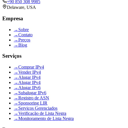
+90 850 308 9985
Delaware, USA
Empresa
→
Sobre
→
Contato
→
Preços
→
Blog
Serviços
→
Comprar IPv4
→
Vender IPv4
→
Alugar IPv4
→
Alugar IPv4
→
Alugar IPv6
→
Subalugar IPv6
→
Registro de ASN
→
Sponsoring LIR
→
Serviços Gerenciados
→
Verificação de Lista Negra
→
Monitoramento de Lista Negra