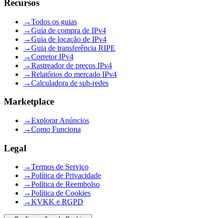
Recursos
→
Todos os guias
→
Guia de compra de IPv4
→
Guia de locação de IPv4
→
Guia de transferência RIPE
→
Corretor IPv4
→
Rastreador de preços IPv4
→
Relatórios do mercado IPv4
→
Calculadora de sub-redes
Marketplace
→
Explorar Anúncios
→
Como Funciona
Legal
→
Termos de Serviço
→
Política de Privacidade
→
Política de Reembolso
→
Política de Cookies
→
KVKK e RGPD