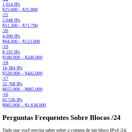
1,024
IPs
$25.600 – $35.800
/
21
2,048
IPs
$51.200 – $71.700
/
20
4,096
IPs
$94.000 – $123.000
/
19
8,192
IPs
$188.000 – $246.000
/
18
16,384
IPs
$328.000 – $442.000
/
17
32,768
IPs
$655.000 – $885.000
/
16
65,536
IPs
$983.000 – $1.638.000
Perguntas Frequentes Sobre Blocos /24
Tudo que você precisa saber sobre a compra de um bloco IPv4 /24,