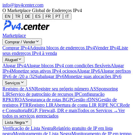
info@ipv4center.com
O Marketplace Global de Endereços IPv4
EN
TR
DE
ES
FR
PT
IT
Marketplace
Comprar / Vender
Comprar IPv4
Adquira blocos de endereços IPv4
Vender IPv4
Liste
seus endereços IPv4 à venda
Aluguel
Alugar IPv4
Alugue blocos IPv4 com condições flexíveis
Alugar
IPv4
Monetize seus ativos IPv4 ociosos
Alugar IPv6
Alugue prefixos
IPv6 de /20 a /32
Subalugar IPv6
Monetize suas alocações IPv6
Serviços
Registro de ASN
Registre seu próprio número AS
Sponsoring
LIR
Serviço de patrocínio de recursos IP
Configuração
RPKI/ROA
Segurança de rotas BGP
Gestão rDNS
Gestão de
registros PTR
Registro LIR
Abertura de conta LIR RIPE NCC
Rede
e Consultoria
BGP, Firewall, DR e mais
Todos os Serviços →
Ver
todos os serviços gerenciados
Lista Negra
Verificação de Lista Negra
Relatório gratuito de IP em lista
negra
Monitoramento de Lista Negra
Monitoramento de IP em tempo