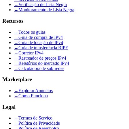
→
Verificação de Lista Negra
→
Monitoramento de Lista Negra
Recursos
→
Todos os guias
→
Guia de compra de IPv4
→
Guia de locação de IPv4
→
Guia de transferência RIPE
→
Corretor IPv4
→
Rastreador de preços IPv4
→
Relatórios do mercado IPv4
→
Calculadora de sub-redes
Marketplace
→
Explorar Anúncios
→
Como Funciona
Legal
→
Termos de Serviço
→
Política de Privacidade
→
Política de Reembolso