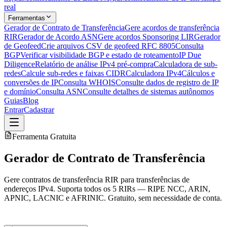
real
Ferramentas
Gerador de Contrato de Transferência
Gere acordos de transferência
RIR
Gerador de Acordo ASN
Gere acordos Sponsoring LIR
Gerador
de Geofeed
Crie arquivos CSV de geofeed RFC 8805
Consulta
BGP
Verificar visibilidade BGP e estado de roteamento
IP Due
Diligence
Relatório de análise IPv4 pré-compra
Calculadora de sub-
redes
Calcule sub-redes e faixas CIDR
Calculadora IPv4
Cálculos e
conversões de IP
Consulta WHOIS
Consulte dados de registro de IP
e domínio
Consulta ASN
Consulte detalhes de sistemas autônomos
Guias
Blog
Entrar
Cadastrar
Ferramenta Gratuita
Gerador de Contrato de Transferência
Gere contratos de transferência RIR para transferências de
endereços IPv4. Suporta todos os 5 RIRs — RIPE NCC, ARIN,
APNIC, LACNIC e AFRINIC. Gratuito, sem necessidade de conta.