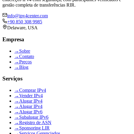
gestão completa de transferências RIR.
info@ipv4center.com
+90 850 308 9985
Delaware, USA
Empresa
→
Sobre
→
Contato
→
Preços
→
Blog
Serviços
→
Comprar IPv4
→
Vender IPv4
→
Alugar IPv4
→
Alugar IPv4
→
Alugar IPv6
→
Subalugar IPv6
→
Registro de ASN
→
Sponsoring LIR
→
Serviços Gerenciados