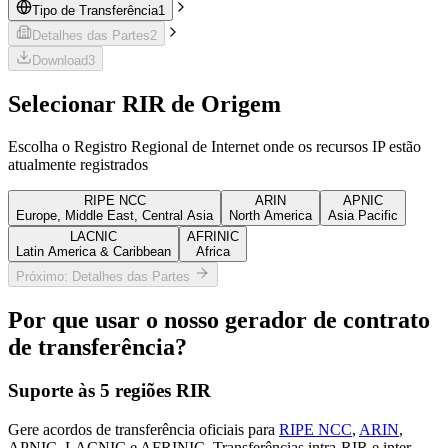
Tipo de Transferência
1
Detalhes das Partes
2
Download
3
Selecionar RIR de Origem
Escolha o Registro Regional de Internet onde os recursos IP estão
atualmente registrados
RIPE NCC
ARIN
APNIC
Europe, Middle East, Central Asia
North America
Asia Pacific
LACNIC
AFRINIC
Latin America & Caribbean
Africa
Próximo: Detalhes das Partes
Por que usar o nosso gerador de contrato
de transferência?
Suporte às 5 regiões RIR
Gere acordos de transferência oficiais para
RIPE NCC
,
ARIN
,
APNIC, LACNIC e AFRINIC. Transferências intra-RIR e inter-