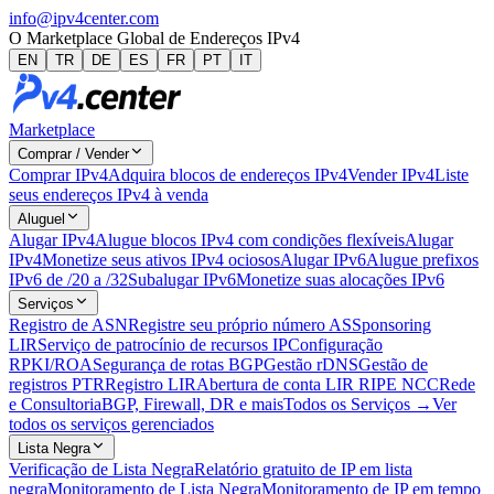
info@ipv4center.com
O Marketplace Global de Endereços IPv4
EN
TR
DE
ES
FR
PT
IT
Marketplace
Comprar / Vender
Comprar IPv4
Adquira blocos de endereços IPv4
Vender IPv4
Liste
seus endereços IPv4 à venda
Aluguel
Alugar IPv4
Alugue blocos IPv4 com condições flexíveis
Alugar
IPv4
Monetize seus ativos IPv4 ociosos
Alugar IPv6
Alugue prefixos
IPv6 de /20 a /32
Subalugar IPv6
Monetize suas alocações IPv6
Serviços
Registro de ASN
Registre seu próprio número AS
Sponsoring
LIR
Serviço de patrocínio de recursos IP
Configuração
RPKI/ROA
Segurança de rotas BGP
Gestão rDNS
Gestão de
registros PTR
Registro LIR
Abertura de conta LIR RIPE NCC
Rede
e Consultoria
BGP, Firewall, DR e mais
Todos os Serviços →
Ver
todos os serviços gerenciados
Lista Negra
Verificação de Lista Negra
Relatório gratuito de IP em lista
negra
Monitoramento de Lista Negra
Monitoramento de IP em tempo