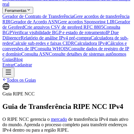
real
Ferramentas
Gerador de Contrato de Transferência
Gere acordos de transferência
RIR
Gerador de Acordo ASN
Gere acordos Sponsoring LIR
Gerador
de Geofeed
Crie arquivos CSV de geofeed RFC 8805
Consulta
BGP
Verificar visibilidade BGP e estado de roteamento
IP Due
Diligence
Relatório de análise IPv4 pré-compra
Calculadora de sub-
redes
Calcule sub-redes e faixas CIDR
Calculadora IPv4
Cálculos e
conversões de IP
Consulta WHOIS
Consulte dados de registro de IP
e domínio
Consulta ASN
Consulte detalhes de sistemas autônomos
Guias
Blog
Entrar
Cadastrar
Todos os Guias
Guia RIPE NCC
Guia de Transferência RIPE NCC IPv4
O RIPE NCC gerencia o
mercado
de transferência IPv4 mais ativo
do mundo. Aprenda o processo completo para transferir endereços
IPv4 dentro ou para a região RIPE.