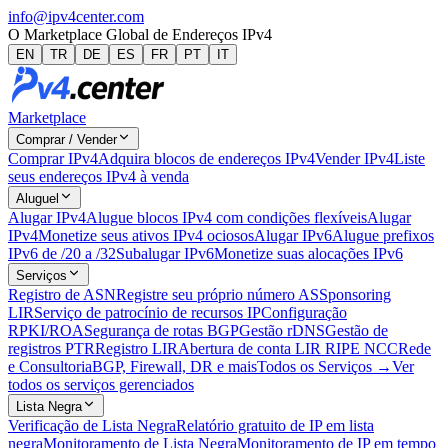
info@ipv4center.com
O Marketplace Global de Endereços IPv4
EN
TR
DE
ES
FR
PT
IT
Marketplace
Comprar / Vender
Comprar IPv4
Adquira blocos de endereços IPv4
Vender IPv4
Liste
seus endereços IPv4 à venda
Aluguel
Alugar IPv4
Alugue blocos IPv4 com condições flexíveis
Alugar
IPv4
Monetize seus ativos IPv4 ociosos
Alugar IPv6
Alugue prefixos
IPv6 de /20 a /32
Subalugar IPv6
Monetize suas alocações IPv6
Serviços
Registro de ASN
Registre seu próprio número AS
Sponsoring
LIR
Serviço de patrocínio de recursos IP
Configuração
RPKI/ROA
Segurança de rotas BGP
Gestão rDNS
Gestão de
registros PTR
Registro LIR
Abertura de conta LIR RIPE NCC
Rede
e Consultoria
BGP, Firewall, DR e mais
Todos os Serviços →
Ver
todos os serviços gerenciados
Lista Negra
Verificação de Lista Negra
Relatório gratuito de IP em lista
negra
Monitoramento de Lista Negra
Monitoramento de IP em tempo