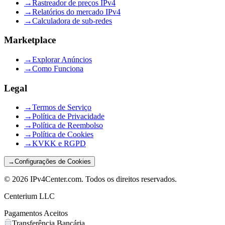
→
Rastreador de preços IPv4
→
Relatórios do mercado IPv4
→
Calculadora de sub-redes
Marketplace
→
Explorar Anúncios
→
Como Funciona
Legal
→
Termos de Serviço
→
Política de Privacidade
→
Política de Reembolso
→
Política de Cookies
→
KVKK e RGPD
→
Configurações de Cookies
©
2026
IPv4Center.com
.
Todos os direitos reservados.
Centerium LLC
Pagamentos Aceitos
Transferência Bancária