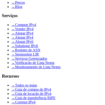
→
Preços
→
Blog
Serviços
→
Comprar IPv4
→
Vender IPv4
→
Alugar IPv4
→
Alugar IPv4
→
Alugar IPv6
→
Subalugar IPv6
→
Registro de ASN
→
Sponsoring LIR
→
Serviços Gerenciados
→
Verificação de Lista Negra
→
Monitoramento de Lista Negra
Recursos
→
Todos os guias
→
Guia de compra de IPv4
→
Guia de locação de IPv4
→
Guia de transferência RIPE
→
Corretor IPv4