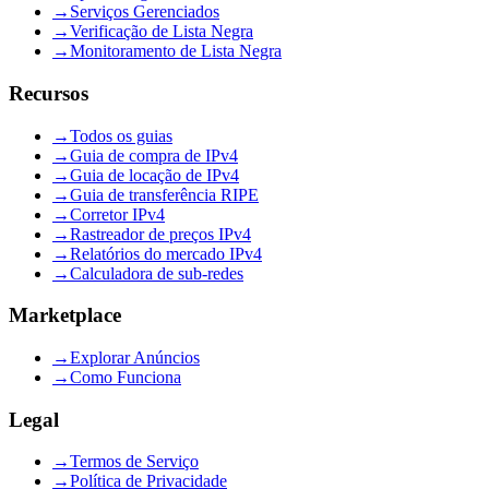
→
Serviços Gerenciados
→
Verificação de Lista Negra
→
Monitoramento de Lista Negra
Recursos
→
Todos os guias
→
Guia de compra de IPv4
→
Guia de locação de IPv4
→
Guia de transferência RIPE
→
Corretor IPv4
→
Rastreador de preços IPv4
→
Relatórios do mercado IPv4
→
Calculadora de sub-redes
Marketplace
→
Explorar Anúncios
→
Como Funciona
Legal
→
Termos de Serviço
→
Política de Privacidade