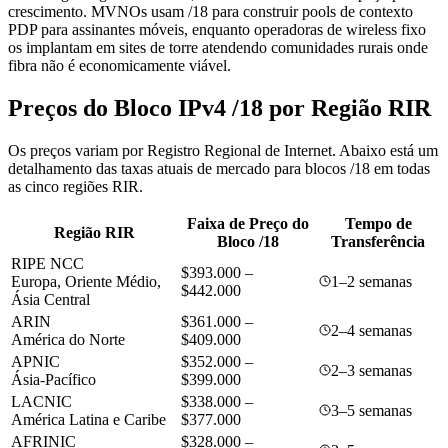
crescimento. MVNOs usam /18 para construir pools de contexto
PDP para assinantes móveis, enquanto operadoras de wireless fixo
os implantam em sites de torre atendendo comunidades rurais onde
fibra não é economicamente viável.
Preços do Bloco IPv4 /18 por Região RIR
Os preços variam por Registro Regional de Internet. Abaixo está um
detalhamento das taxas atuais de mercado para blocos /18 em todas
as cinco regiões RIR.
Faixa de Preço do
Tempo de
Região RIR
Bloco /18
Transferência
RIPE NCC
$393.000 –
Europa, Oriente Médio,
1–2 semanas
$442.000
Ásia Central
ARIN
$361.000 –
2–4 semanas
América do Norte
$409.000
APNIC
$352.000 –
2–3 semanas
Ásia-Pacífico
$399.000
LACNIC
$338.000 –
3–5 semanas
América Latina e Caribe
$377.000
AFRINIC
$328.000 –