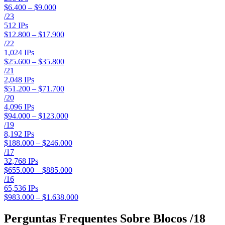
$6.400 – $9.000
/
23
512
IPs
$12.800 – $17.900
/
22
1,024
IPs
$25.600 – $35.800
/
21
2,048
IPs
$51.200 – $71.700
/
20
4,096
IPs
$94.000 – $123.000
/
19
8,192
IPs
$188.000 – $246.000
/
17
32,768
IPs
$655.000 – $885.000
/
16
65,536
IPs
$983.000 – $1.638.000
Perguntas Frequentes Sobre Blocos /18