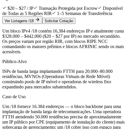
$20 – $27 / IP
Transação Protegida por Escrow
Disponível
de Todas as 5 Regiões RIR
1–5 Semanas de Transferência
Ver Listagens /18
Solicitar Cotação
Um bloco IPv4 /18 contém 16,384 endereços IP e atualmente custa
$328.000 – $442.000 ($20 – $27 por IP) no mercado secundário.
Os preços variam por região RIR, com blocos RIPE NCC
comandando os maiores prêmios e blocos AFRINIC sendo os mais
acessíveis.
Público-Alvo
ISPs de banda larga implantando FTTH para 20.000–80.000
residências, MVNOs (Operadoras Virtuais de Rede Móvel)
construindo pools de IP móvel e operadoras de wireless fixo
expandindo para mercados subatendidos.
Caso de Uso
Um /18 fornece 16.384 endereços — o bloco backbone para uma
implantação de banda larga de telecomunicações. Uma operadora
FTTH atendendo 50.000 residências precisa de aproximadamente
um IP público por CPE (equipamento de instalação do cliente) mais
sobrecarga de gerenciamento; um /18 cobre isso com espaço para