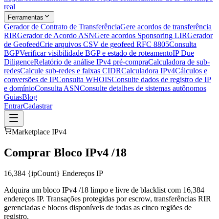
real
Ferramentas
Gerador de Contrato de Transferência
Gere acordos de transferência
RIR
Gerador de Acordo ASN
Gere acordos Sponsoring LIR
Gerador
de Geofeed
Crie arquivos CSV de geofeed RFC 8805
Consulta
BGP
Verificar visibilidade BGP e estado de roteamento
IP Due
Diligence
Relatório de análise IPv4 pré-compra
Calculadora de sub-
redes
Calcule sub-redes e faixas CIDR
Calculadora IPv4
Cálculos e
conversões de IP
Consulta WHOIS
Consulte dados de registro de IP
e domínio
Consulta ASN
Consulte detalhes de sistemas autônomos
Guias
Blog
Entrar
Cadastrar
Marketplace IPv4
Comprar Bloco IPv4 /18
16,384
{ipCount} Endereços IP
Adquira um bloco IPv4 /18 limpo e livre de blacklist com 16,384
endereços IP. Transações protegidas por escrow, transferências RIR
gerenciadas e blocos disponíveis de todas as cinco regiões de
registro.