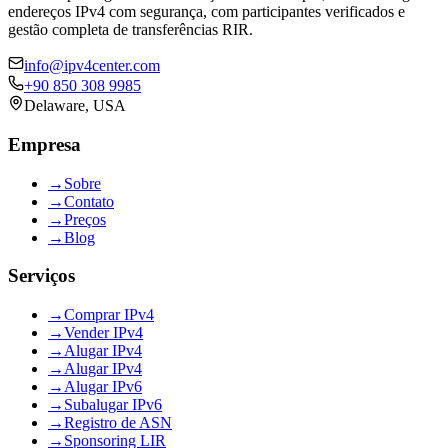
endereços IPv4 com segurança, com participantes verificados e
gestão completa de transferências RIR.
info@ipv4center.com
+90 850 308 9985
Delaware, USA
Empresa
→
Sobre
→
Contato
→
Preços
→
Blog
Serviços
→
Comprar IPv4
→
Vender IPv4
→
Alugar IPv4
→
Alugar IPv4
→
Alugar IPv6
→
Subalugar IPv6
→
Registro de ASN
→
Sponsoring LIR