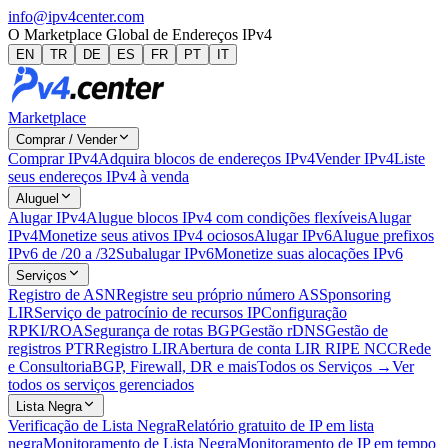
info@ipv4center.com
O Marketplace Global de Endereços IPv4
EN
TR
DE
ES
FR
PT
IT
Marketplace
Comprar / Vender
Comprar IPv4
Adquira blocos de endereços IPv4
Vender IPv4
Liste
seus endereços IPv4 à venda
Aluguel
Alugar IPv4
Alugue blocos IPv4 com condições flexíveis
Alugar
IPv4
Monetize seus ativos IPv4 ociosos
Alugar IPv6
Alugue prefixos
IPv6 de /20 a /32
Subalugar IPv6
Monetize suas alocações IPv6
Serviços
Registro de ASN
Registre seu próprio número AS
Sponsoring
LIR
Serviço de patrocínio de recursos IP
Configuração
RPKI/ROA
Segurança de rotas BGP
Gestão rDNS
Gestão de
registros PTR
Registro LIR
Abertura de conta LIR RIPE NCC
Rede
e Consultoria
BGP, Firewall, DR e mais
Todos os Serviços →
Ver
todos os serviços gerenciados
Lista Negra
Verificação de Lista Negra
Relatório gratuito de IP em lista
negra
Monitoramento de Lista Negra
Monitoramento de IP em tempo