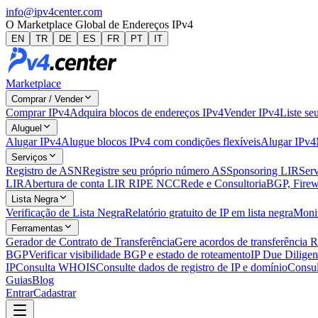
info@ipv4center.com
O Marketplace Global de Endereços IPv4
EN
TR
DE
ES
FR
PT
IT
Marketplace
Comprar / Vender
Comprar IPv4
Adquira blocos de endereços IPv4
Vender IPv4
Liste se
Aluguel
Alugar IPv4
Alugue blocos IPv4 com condições flexíveis
Alugar IPv4
Serviços
Registro de ASN
Registre seu próprio número AS
Sponsoring LIR
Serv
LIR
Abertura de conta LIR RIPE NCC
Rede e Consultoria
BGP, Firew
Lista Negra
Verificação de Lista Negra
Relatório gratuito de IP em lista negra
Monit
Ferramentas
Gerador de Contrato de Transferência
Gere acordos de transferência 
BGP
Verificar visibilidade BGP e estado de roteamento
IP Due Dilige
IP
Consulta WHOIS
Consulte dados de registro de IP e domínio
Consu
Guias
Blog
Entrar
Cadastrar