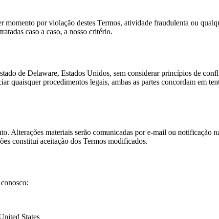
er momento por violação destes Termos, atividade fraudulenta ou qualq
atadas caso a caso, a nosso critério.
stado de Delaware, Estados Unidos, sem considerar princípios de confli
niciar quaisquer procedimentos legais, ambas as partes concordam em ten
o. Alterações materiais serão comunicadas por e-mail ou notificação n
ções constitui aceitação dos Termos modificados.
 conosco:
nited States