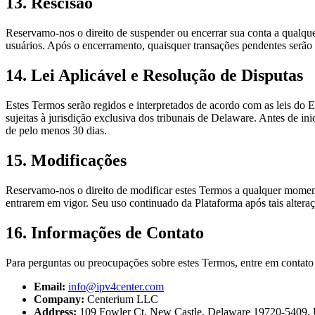
13. Rescisão
Reservamo-nos o direito de suspender ou encerrar sua conta a qualqu
usuários. Após o encerramento, quaisquer transações pendentes serão tr
14. Lei Aplicável e Resolução de Disputas
Estes Termos serão regidos e interpretados de acordo com as leis do E
sujeitas à jurisdição exclusiva dos tribunais de Delaware. Antes de i
de pelo menos 30 dias.
15. Modificações
Reservamo-nos o direito de modificar estes Termos a qualquer moment
entrarem em vigor. Seu uso continuado da Plataforma após tais altera
16. Informações de Contato
Para perguntas ou preocupações sobre estes Termos, entre em contato
Email:
info@ipv4center.com
Company:
Centerium LLC
Address:
109 Fowler Ct, New Castle, Delaware 19720-5409, U