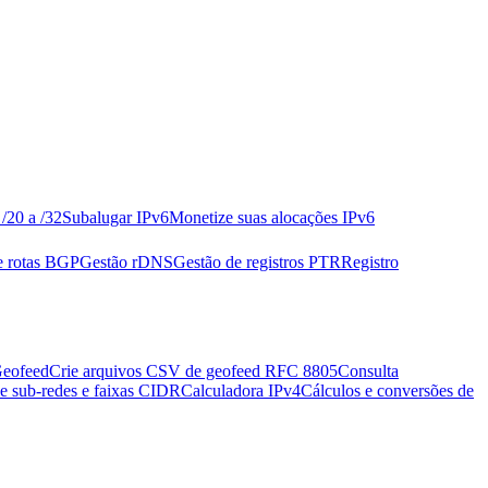
/20 a /32
Subalugar IPv6
Monetize suas alocações IPv6
e rotas BGP
Gestão rDNS
Gestão de registros PTR
Registro
Geofeed
Crie arquivos CSV de geofeed RFC 8805
Consulta
e sub-redes e faixas CIDR
Calculadora IPv4
Cálculos e conversões de