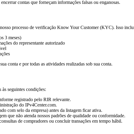
u encerrar contas que forneçam informações falsas ou enganosas.
 nosso processo de verificação Know Your Customer (KYC). Isso inclui
os 3 meses)
mações do representante autorizado
ável
sações
ua conta e por todas as atividades realizadas sob sua conta.
 às seguintes condições:
nforme registrado pelo RIR relevante.
ministração do IPv4Center.com.
do com selo da empresa) antes da listagem ficar ativa.
tagem que não atenda nossos padrões de qualidade ou conformidade.
consultas de compradores ou concluir transações em tempo hábil.