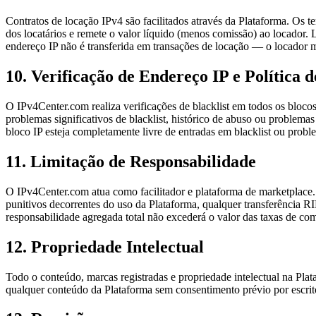
Contratos de locação IPv4 são facilitados através da Plataforma. Os t
dos locatários e remete o valor líquido (menos comissão) ao locador
endereço IP não é transferida em transações de locação — o locador m
10. Verificação de Endereço IP e Política d
O IPv4Center.com realiza verificações de blacklist em todos os bloco
problemas significativos de blacklist, histórico de abuso ou problem
bloco IP esteja completamente livre de entradas em blacklist ou probl
11. Limitação de Responsabilidade
O IPv4Center.com atua como facilitador e plataforma de marketplace. 
punitivos decorrentes do uso da Plataforma, qualquer transferência R
responsabilidade agregada total não excederá o valor das taxas de co
12. Propriedade Intelectual
Todo o conteúdo, marcas registradas e propriedade intelectual na Pla
qualquer conteúdo da Plataforma sem consentimento prévio por escrit