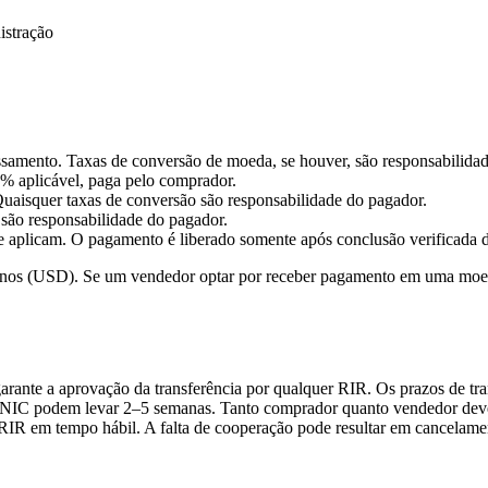
istração
samento. Taxas de conversão de moeda, se houver, são responsabilidad
5% aplicável, paga pelo comprador.
aisquer taxas de conversão são responsabilidade do pagador.
ão responsabilidade do pagador.
licam. O pagamento é liberado somente após conclusão verificada da
os (USD). Se um vendedor optar por receber pagamento em uma moeda 
arante a aprovação da transferência por qualquer RIR. Os prazos de tr
APNIC podem levar 2–5 semanas. Tanto comprador quanto vendedor deve
 RIR em tempo hábil. A falta de cooperação pode resultar em cancelame