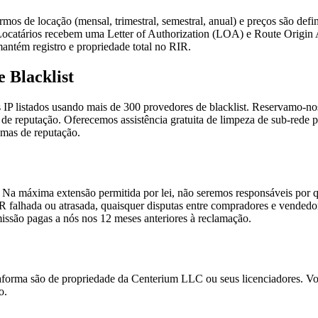
ermos de locação (mensal, trimestral, semestral, anual) e preços são d
. Locatários recebem uma Letter of Authorization (LOA) e Route Origin
antém registro e propriedade total no RIR.
e Blacklist
s IP listados usando mais de 300 provedores de blacklist. Reservamo-nos
as de reputação. Oferecemos assistência gratuita de limpeza de sub-red
emas de reputação.
Na máxima extensão permitida por lei, não seremos responsáveis por qua
IR falhada ou atrasada, quaisquer disputas entre compradores e vended
missão pagas a nós nos 12 meses anteriores à reclamação.
taforma são de propriedade da Centerium LLC ou seus licenciadores. Você
o.