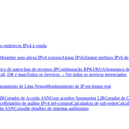
us endereços IPv4 à venda
Monetize seus ativos IPv4 ociosos
Alugar IPv6
Alugue prefixos IPv6 de 
iço de patrocínio de recursos IP
Configuração RPKI/ROA
Segurança d
all, DR e mais
Todos os Serviços →
Ver todos os serviços gerenciados
oramento de Lista Negra
Monitoramento de IP em tempo real
RIR
Gerador de Acordo ASN
Gere acordos Sponsoring LIR
Gerador de 
nce
Relatório de análise IPv4 pré-compra
Calculadora de sub-redes
Calcul
lta ASN
Consulte detalhes de sistemas autônomos