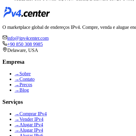
O marketplace global de endereços IPv4. Compre, venda e alugue ende
info@ipv4center.com
+90 850 308 9985
Delaware, USA
Empresa
→
Sobre
→
Contato
→
Preços
→
Blog
Serviços
→
Comprar IPv4
→
Vender IPv4
→
Alugar IPv4
→
Alugar IPv4
→
Alugar IPv6