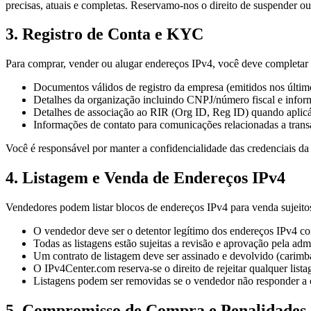
precisas, atuais e completas. Reservamo-nos o direito de suspender o
3. Registro de Conta e KYC
Para comprar, vender ou alugar endereços IPv4, você deve completar
Documentos válidos de registro da empresa (emitidos nos últim
Detalhes da organização incluindo CNPJ/número fiscal e infor
Detalhes de associação ao RIR (Org ID, Reg ID) quando aplic
Informações de contato para comunicações relacionadas a tran
Você é responsável por manter a confidencialidade das credenciais da s
4. Listagem e Venda de Endereços IPv4
Vendedores podem listar blocos de endereços IPv4 para venda sujeitos
O vendedor deve ser o detentor legítimo dos endereços IPv4 co
Todas as listagens estão sujeitas a revisão e aprovação pela ad
Um contrato de listagem deve ser assinado e devolvido (carimba
O IPv4Center.com reserva-se o direito de rejeitar qualquer lis
Listagens podem ser removidas se o vendedor não responder a 
5. Compromisso de Compra e Penalidades