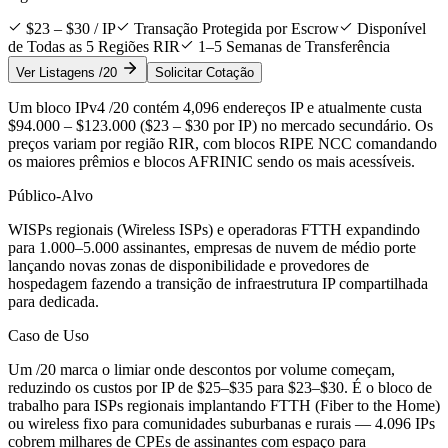
$23 – $30 / IP
Transação Protegida por Escrow
Disponível
de Todas as 5 Regiões RIR
1–5 Semanas de Transferência
Ver Listagens /20
Solicitar Cotação
Um bloco IPv4 /20 contém 4,096 endereços IP e atualmente custa
$94.000 – $123.000 ($23 – $30 por IP) no mercado secundário. Os
preços variam por região RIR, com blocos RIPE NCC comandando
os maiores prêmios e blocos AFRINIC sendo os mais acessíveis.
Público-Alvo
WISPs regionais (Wireless ISPs) e operadoras FTTH expandindo
para 1.000–5.000 assinantes, empresas de nuvem de médio porte
lançando novas zonas de disponibilidade e provedores de
hospedagem fazendo a transição de infraestrutura IP compartilhada
para dedicada.
Caso de Uso
Um /20 marca o limiar onde descontos por volume começam,
reduzindo os custos por IP de $25–$35 para $23–$30. É o bloco de
trabalho para ISPs regionais implantando FTTH (Fiber to the Home)
ou wireless fixo para comunidades suburbanas e rurais — 4.096 IPs
cobrem milhares de CPEs de assinantes com espaço para