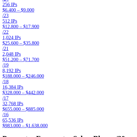
256
IPs
$6.400 – $9.000
/
23
512
IPs
$12.800 – $17.900
/
22
1,024
IPs
$25.600 – $35.800
/
21
2,048
IPs
$51.200 – $71.700
/
19
8,192
IPs
$188.000 – $246.000
/
18
16,384
IPs
$328.000 – $442.000
/
17
32,768
IPs
$655.000 – $885.000
/
16
65,536
IPs
$983.000 – $1.638.000