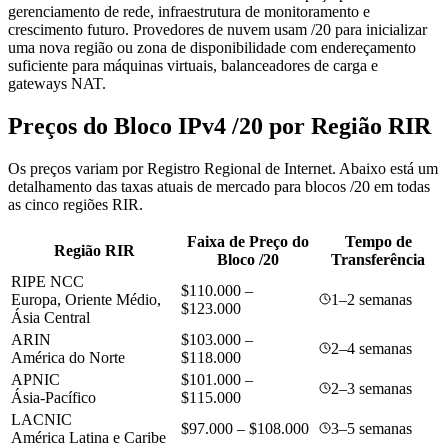
gerenciamento de rede, infraestrutura de monitoramento e
crescimento futuro. Provedores de nuvem usam /20 para inicializar
uma nova região ou zona de disponibilidade com endereçamento
suficiente para máquinas virtuais, balanceadores de carga e
gateways NAT.
Preços do Bloco IPv4 /20 por Região RIR
Os preços variam por Registro Regional de Internet. Abaixo está um
detalhamento das taxas atuais de mercado para blocos /20 em todas
as cinco regiões RIR.
Faixa de Preço do
Tempo de
Região RIR
Bloco /20
Transferência
RIPE NCC
$110.000 –
Europa, Oriente Médio,
1–2 semanas
$123.000
Ásia Central
ARIN
$103.000 –
2–4 semanas
América do Norte
$118.000
APNIC
$101.000 –
2–3 semanas
Ásia-Pacífico
$115.000
LACNIC
$97.000 – $108.000
3–5 semanas
América Latina e Caribe