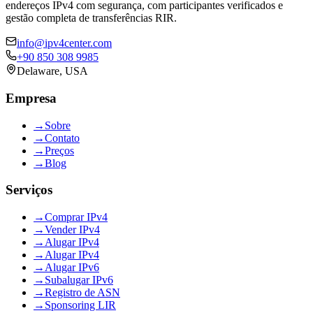
endereços IPv4 com segurança, com participantes verificados e
gestão completa de transferências RIR.
info@ipv4center.com
+90 850 308 9985
Delaware, USA
Empresa
→
Sobre
→
Contato
→
Preços
→
Blog
Serviços
→
Comprar IPv4
→
Vender IPv4
→
Alugar IPv4
→
Alugar IPv4
→
Alugar IPv6
→
Subalugar IPv6
→
Registro de ASN
→
Sponsoring LIR