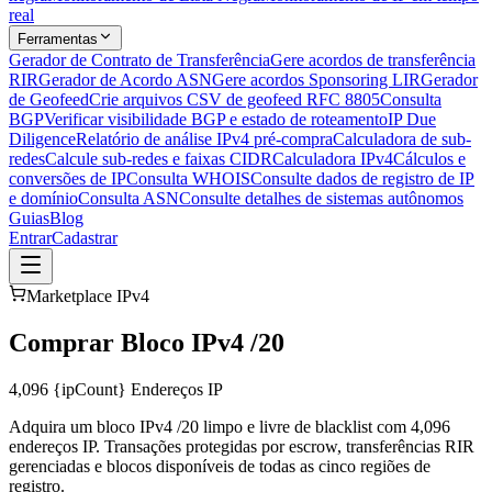
real
Ferramentas
Gerador de Contrato de Transferência
Gere acordos de transferência
RIR
Gerador de Acordo ASN
Gere acordos Sponsoring LIR
Gerador
de Geofeed
Crie arquivos CSV de geofeed RFC 8805
Consulta
BGP
Verificar visibilidade BGP e estado de roteamento
IP Due
Diligence
Relatório de análise IPv4 pré-compra
Calculadora de sub-
redes
Calcule sub-redes e faixas CIDR
Calculadora IPv4
Cálculos e
conversões de IP
Consulta WHOIS
Consulte dados de registro de IP
e domínio
Consulta ASN
Consulte detalhes de sistemas autônomos
Guias
Blog
Entrar
Cadastrar
Marketplace IPv4
Comprar Bloco IPv4 /20
4,096
{ipCount} Endereços IP
Adquira um bloco IPv4 /20 limpo e livre de blacklist com 4,096
endereços IP. Transações protegidas por escrow, transferências RIR
gerenciadas e blocos disponíveis de todas as cinco regiões de
registro.