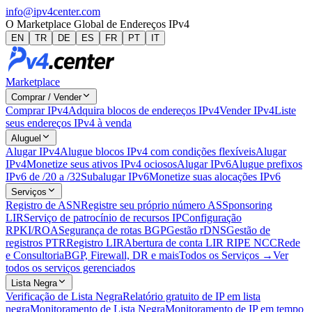
info@ipv4center.com
O Marketplace Global de Endereços IPv4
EN
TR
DE
ES
FR
PT
IT
Marketplace
Comprar / Vender
Comprar IPv4
Adquira blocos de endereços IPv4
Vender IPv4
Liste
seus endereços IPv4 à venda
Aluguel
Alugar IPv4
Alugue blocos IPv4 com condições flexíveis
Alugar
IPv4
Monetize seus ativos IPv4 ociosos
Alugar IPv6
Alugue prefixos
IPv6 de /20 a /32
Subalugar IPv6
Monetize suas alocações IPv6
Serviços
Registro de ASN
Registre seu próprio número AS
Sponsoring
LIR
Serviço de patrocínio de recursos IP
Configuração
RPKI/ROA
Segurança de rotas BGP
Gestão rDNS
Gestão de
registros PTR
Registro LIR
Abertura de conta LIR RIPE NCC
Rede
e Consultoria
BGP, Firewall, DR e mais
Todos os Serviços →
Ver
todos os serviços gerenciados
Lista Negra
Verificação de Lista Negra
Relatório gratuito de IP em lista
negra
Monitoramento de Lista Negra
Monitoramento de IP em tempo