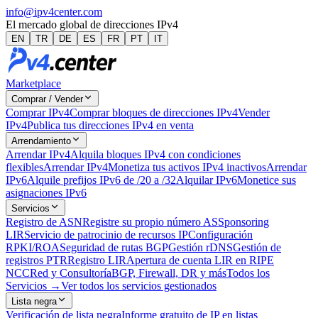
info@ipv4center.com
El mercado global de direcciones IPv4
EN
TR
DE
ES
FR
PT
IT
Marketplace
Comprar / Vender
Comprar IPv4
Comprar bloques de direcciones IPv4
Vender
IPv4
Publica tus direcciones IPv4 en venta
Arrendamiento
Arrendar IPv4
Alquila bloques IPv4 con condiciones
flexibles
Arrendar IPv4
Monetiza tus activos IPv4 inactivos
Arrendar
IPv6
Alquile prefijos IPv6 de /20 a /32
Alquilar IPv6
Monetice sus
asignaciones IPv6
Servicios
Registro de ASN
Registre su propio número AS
Sponsoring
LIR
Servicio de patrocinio de recursos IP
Configuración
RPKI/ROA
Seguridad de rutas BGP
Gestión rDNS
Gestión de
registros PTR
Registro LIR
Apertura de cuenta LIR en RIPE
NCC
Red y Consultoría
BGP, Firewall, DR y más
Todos los
Servicios →
Ver todos los servicios gestionados
Lista negra
Verificación de lista negra
Informe gratuito de IP en listas