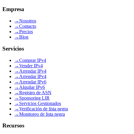
Empresa
→
Nosotros
→
Contacto
→
Precios
→
Blog
Servicios
→
Comprar IPv4
→
Vender IPv4
→
Arrendar IPv4
→
Arrendar IPv4
→
Arrendar IPv6
→
Alquilar IPv6
→
Registro de ASN
→
Sponsoring LIR
→
Servicios Gestionados
→
Verificación de lista negra
→
Monitoreo de lista negra
Recursos