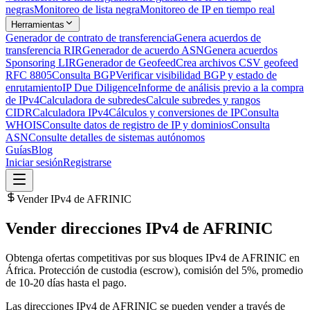
negras
Monitoreo de lista negra
Monitoreo de IP en tiempo real
Herramientas
Generador de contrato de transferencia
Genera acuerdos de
transferencia RIR
Generador de acuerdo ASN
Genera acuerdos
Sponsoring LIR
Generador de Geofeed
Crea archivos CSV geofeed
RFC 8805
Consulta BGP
Verificar visibilidad BGP y estado de
enrutamiento
IP Due Diligence
Informe de análisis previo a la compra
de IPv4
Calculadora de subredes
Calcule subredes y rangos
CIDR
Calculadora IPv4
Cálculos y conversiones de IP
Consulta
WHOIS
Consulte datos de registro de IP y dominios
Consulta
ASN
Consulte detalles de sistemas autónomos
Guías
Blog
Iniciar sesión
Registrarse
Vender IPv4 de AFRINIC
Vender direcciones IPv4 de AFRINIC
Obtenga ofertas competitivas por sus bloques IPv4 de AFRINIC en
África. Protección de custodia (escrow), comisión del 5%, promedio
de 10-20 días hasta el pago.
Las direcciones IPv4 de AFRINIC se pueden vender a través de