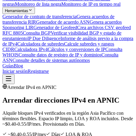
negras
Monitoreo de lista negra
Monitoreo de IP en tiempo real
Herramientas
Generador de contrato de transferencia
Genera acuerdos de
transferencia RIR
Generador de acuerdo ASN
Genera acuerdos
Sponsoring LIR
Generador de Geofeed
Crea archivos CSV geofeed
RFC 8805
Consulta BGP
Verificar visibilidad BGP y estado de
enrutamiento
IP Due Diligence
Informe de análisis previo a la compra
de IPv4
Calculadora de subredes
Calcule subredes y rangos
CIDR
Calculadora IPv4
Cálculos y conversiones de IP
Consulta
WHOIS
Consulte datos de registro de IP y dominios
Consulta
ASN
Consulte detalles de sistemas autónomos
Guías
Blog
Iniciar sesión
Registrarse
Arrendar IPv4 en
APNIC
Arrendar direcciones IPv4 en
APNIC
Alquile bloques IPv4 verificados en la región Asia Pacífico con
términos flexibles. Espacio IP limpio, LOA y ROA incluidos. Desde
~$0.40-0.55/IP/mes. Provisionado en Días.
~$0.40-0.55/IP/mes
Días
LOA & ROA