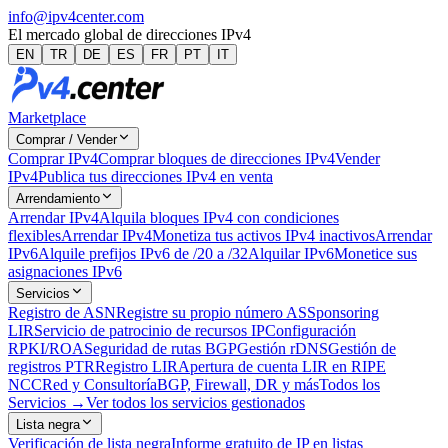
info@ipv4center.com
El mercado global de direcciones IPv4
EN
TR
DE
ES
FR
PT
IT
Marketplace
Comprar / Vender
Comprar IPv4
Comprar bloques de direcciones IPv4
Vender
IPv4
Publica tus direcciones IPv4 en venta
Arrendamiento
Arrendar IPv4
Alquila bloques IPv4 con condiciones
flexibles
Arrendar IPv4
Monetiza tus activos IPv4 inactivos
Arrendar
IPv6
Alquile prefijos IPv6 de /20 a /32
Alquilar IPv6
Monetice sus
asignaciones IPv6
Servicios
Registro de ASN
Registre su propio número AS
Sponsoring
LIR
Servicio de patrocinio de recursos IP
Configuración
RPKI/ROA
Seguridad de rutas BGP
Gestión rDNS
Gestión de
registros PTR
Registro LIR
Apertura de cuenta LIR en RIPE
NCC
Red y Consultoría
BGP, Firewall, DR y más
Todos los
Servicios →
Ver todos los servicios gestionados
Lista negra
Verificación de lista negra
Informe gratuito de IP en listas