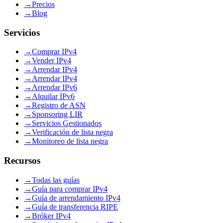
→
Precios
→
Blog
Servicios
→
Comprar IPv4
→
Vender IPv4
→
Arrendar IPv4
→
Arrendar IPv4
→
Arrendar IPv6
→
Alquilar IPv6
→
Registro de ASN
→
Sponsoring LIR
→
Servicios Gestionados
→
Verificación de lista negra
→
Monitoreo de lista negra
Recursos
→
Todas las guías
→
Guía para comprar IPv4
→
Guía de arrendamiento IPv4
→
Guía de transferencia RIPE
→
Bróker IPv4