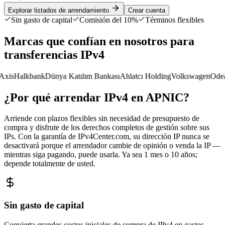
Explorar listados de arrendamiento
Crear cuenta
Sin gasto de capital
Comisión del 10%
Términos flexibles
Marcas que confían en nosotros para
transferencias IPv4
is
Halkbank
Dünya Katılım Bankası
Ahlatcı Holding
Volkswagen
OdeaW
¿Por qué arrendar IPv4 en APNIC?
Arriende con plazos flexibles sin necesidad de presupuesto de
compra y disfrute de los derechos completos de gestión sobre sus
IPs. Con la garantía de IPv4Center.com, su dirección IP nunca se
desactivará porque el arrendador cambie de opinión o venda la IP —
mientras siga pagando, puede usarla. Ya sea 1 mes o 10 años;
depende totalmente de usted.
Sin gasto de capital
Convierta grandes costos iniciales de compra de IPv4 en gastos