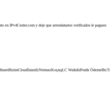
nto en IPv4Center.com y deje que arrendatarios verificados le paguen
net
BizimCloud
İstanify
Netmax
Koçtaş
LC Waikiki
Pratik Ödeme
BtcTürk