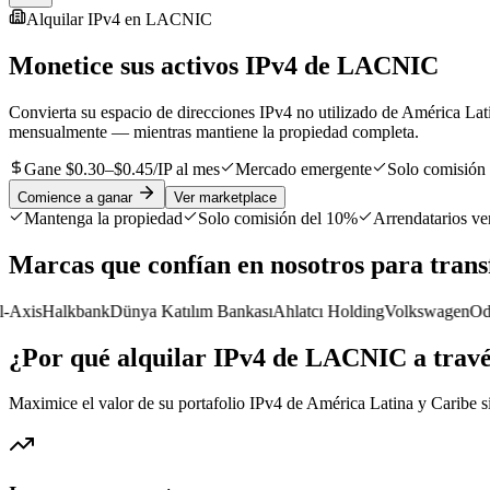
Alquilar IPv4 en LACNIC
Monetice sus activos IPv4 de LACNIC
Convierta su espacio de direcciones IPv4 no utilizado de América Lat
mensualmente — mientras mantiene la propiedad completa.
Gane $0.30–$0.45/IP al mes
Mercado emergente
Solo comisión
Comience a ganar
Ver marketplace
Mantenga la propiedad
Solo comisión del 10%
Arrendatarios ve
Marcas que confían en nosotros para trans
xis
Halkbank
Dünya Katılım Bankası
Ahlatcı Holding
Volkswagen
Odea
¿Por qué alquilar IPv4 de LACNIC a trav
Maximice el valor de su portafolio IPv4 de América Latina y Caribe 