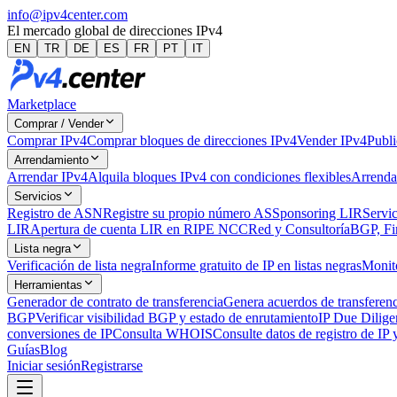
info@ipv4center.com
El mercado global de direcciones IPv4
EN
TR
DE
ES
FR
PT
IT
Marketplace
Comprar / Vender
Comprar IPv4
Comprar bloques de direcciones IPv4
Vender IPv4
Publi
Arrendamiento
Arrendar IPv4
Alquila bloques IPv4 con condiciones flexibles
Arrenda
Servicios
Registro de ASN
Registre su propio número AS
Sponsoring LIR
Servic
LIR
Apertura de cuenta LIR en RIPE NCC
Red y Consultoría
BGP, Fi
Lista negra
Verificación de lista negra
Informe gratuito de IP en listas negras
Monito
Herramientas
Generador de contrato de transferencia
Genera acuerdos de transferen
BGP
Verificar visibilidad BGP y estado de enrutamiento
IP Due Dilige
conversiones de IP
Consulta WHOIS
Consulte datos de registro de IP
Guías
Blog
Iniciar sesión
Registrarse