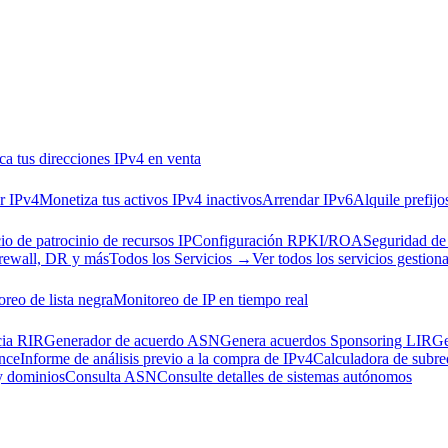
ca tus direcciones IPv4 en venta
r IPv4
Monetiza tus activos IPv4 inactivos
Arrendar IPv6
Alquile prefijo
io de patrocinio de recursos IP
Configuración RPKI/ROA
Seguridad de
rewall, DR y más
Todos los Servicios →
Ver todos los servicios gestion
reo de lista negra
Monitoreo de IP en tiempo real
cia RIR
Generador de acuerdo ASN
Genera acuerdos Sponsoring LIR
Ge
nce
Informe de análisis previo a la compra de IPv4
Calculadora de subre
 y dominios
Consulta ASN
Consulte detalles de sistemas autónomos