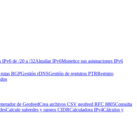
s IPv6 de /20 a /32
Alquilar IPv6
Monetice sus asignaciones IPv6
 rutas BGP
Gestión rDNS
Gestión de registros PTR
Registro
ados
nerador de Geofeed
Crea archivos CSV geofeed RFC 8805
Consulta
des
Calcule subredes y rangos CIDR
Calculadora IPv4
Cálculos y