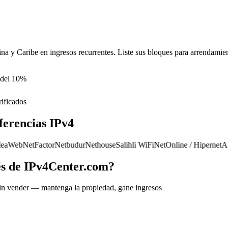
ina y Caribe en ingresos recurrentes. Liste sus bloques para arrendamie
 del 10%
rificados
ferencias IPv4
Web
NetFactor
Netbudur
Nethouse
Salihli WiFi
NetOnline / Hipernet
Alfa
és de IPv4Center.com?
sin vender — mantenga la propiedad, gane ingresos