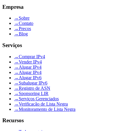
Empresa
→
Sobre
→
Contato
→
Preços
→
Blog
Serviços
→
Comprar IPv4
→
Vender IPv4
→
Alugar IPv4
→
Alugar IPv4
→
Alugar IPv6
→
Subalugar IPv6
→
Registro de ASN
→
Sponsoring LIR
→
Serviços Gerenciados
→
Verificação de Lista Negra
→
Monitoramento de Lista Negra
Recursos