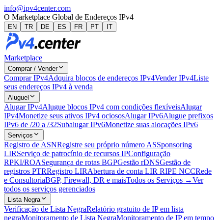
info@ipv4center.com
O Marketplace Global de Endereços IPv4
EN
TR
DE
ES
FR
PT
IT
Marketplace
Comprar / Vender
Comprar IPv4
Adquira blocos de endereços IPv4
Vender IPv4
Liste
seus endereços IPv4 à venda
Aluguel
Alugar IPv4
Alugue blocos IPv4 com condições flexíveis
Alugar
IPv4
Monetize seus ativos IPv4 ociosos
Alugar IPv6
Alugue prefixos
IPv6 de /20 a /32
Subalugar IPv6
Monetize suas alocações IPv6
Serviços
Registro de ASN
Registre seu próprio número AS
Sponsoring
LIR
Serviço de patrocínio de recursos IP
Configuração
RPKI/ROA
Segurança de rotas BGP
Gestão rDNS
Gestão de
registros PTR
Registro LIR
Abertura de conta LIR RIPE NCC
Rede
e Consultoria
BGP, Firewall, DR e mais
Todos os Serviços →
Ver
todos os serviços gerenciados
Lista Negra
Verificação de Lista Negra
Relatório gratuito de IP em lista
negra
Monitoramento de Lista Negra
Monitoramento de IP em tempo