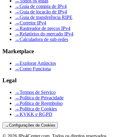
→
Todos os guias
→
Guia de compra de IPv4
→
Guia de locação de IPv4
→
Guia de transferência RIPE
→
Corretor IPv4
→
Rastreador de preços IPv4
→
Relatórios do mercado IPv4
→
Calculadora de sub-redes
Marketplace
→
Explorar Anúncios
→
Como Funciona
Legal
→
Termos de Serviço
→
Política de Privacidade
→
Política de Reembolso
→
Política de Cookies
→
KVKK e RGPD
→
Configurações de Cookies
©
2026
IPv4Center.com
.
Todos os direitos reservados.