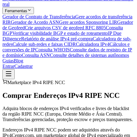
real
Ferramentas
Gerador de Contrato de Transferência
Gere acordos de transferência
RIR
Gerador de Acordo ASN
Gere acordos Sponsoring LIR
Gerador
de Geofeed
Crie arquivos CSV de geofeed RFC 8805
Consulta
BGP
Verificar visibilidade BGP e estado de roteamento
IP Due
Diligence
Relatório de análise IPv4 pré-compra
Calculadora de sub-
redes
Calcule sub-redes e faixas CIDR
Calculadora IPv4
Cálculos e
conversões de IP
Consulta WHOIS
Consulte dados de registro de IP
e domínio
Consulta ASN
Consulte detalhes de sistemas autônomos
Guias
Blog
Entrar
Cadastrar
Marketplace IPv4 RIPE NCC
Comprar Endereços IPv4 RIPE NCC
Adquira blocos de endereços IPv4 verificados e livres de blacklist
da região RIPE NCC (Europa, Oriente Médio e Ásia Central).
Transferências gerenciadas, proteção escrow e preços transparentes.
Endereços IPv4 RIPE NCC podem ser adquiridos através do
IPv4Center.com, um marketplace global de IPv4 especializado em