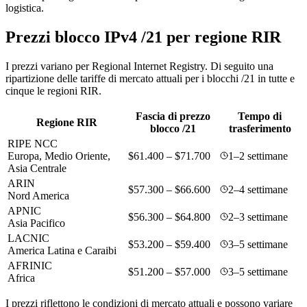
logistica.
Prezzi blocco IPv4 /21 per regione RIR
I prezzi variano per Regional Internet Registry. Di seguito una
ripartizione delle tariffe di mercato attuali per i blocchi /21 in tutte e
cinque le regioni RIR.
Fascia di prezzo
Tempo di
Regione RIR
blocco /21
trasferimento
RIPE NCC
Europa, Medio Oriente,
$61.400 – $71.700
1–2 settimane
Asia Centrale
ARIN
$57.300 – $66.600
2–4 settimane
Nord America
APNIC
$56.300 – $64.800
2–3 settimane
Asia Pacifico
LACNIC
$53.200 – $59.400
3–5 settimane
America Latina e Caraibi
AFRINIC
$51.200 – $57.000
3–5 settimane
Africa
I prezzi riflettono le condizioni di mercato attuali e possono variare