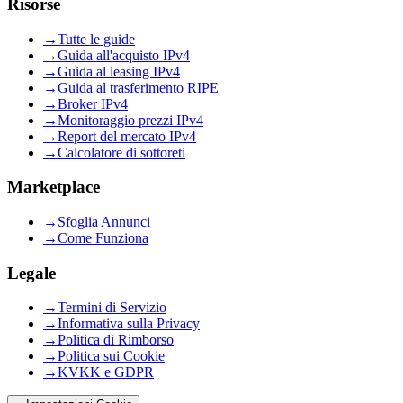
Risorse
→
Tutte le guide
→
Guida all'acquisto IPv4
→
Guida al leasing IPv4
→
Guida al trasferimento RIPE
→
Broker IPv4
→
Monitoraggio prezzi IPv4
→
Report del mercato IPv4
→
Calcolatore di sottoreti
Marketplace
→
Sfoglia Annunci
→
Come Funziona
Legale
→
Termini di Servizio
→
Informativa sulla Privacy
→
Politica di Rimborso
→
Politica sui Cookie
→
KVKK e GDPR