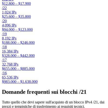
$12.800 – $17.900
/
22
1,024
IPs
$25.600 – $35.800
/
20
4,096
IPs
$94.000 – $123.000
/
19
8,192
IPs
$188.000 – $246.000
/
18
16,384
IPs
$328.000 – $442.000
/
17
32,768
IPs
$655.000 – $885.000
/
16
65,536
IPs
$983.000 – $1.638.000
Domande frequenti sui blocchi /21
Tutto quello che devi sapere sull'acquisto di un blocco IPv4 /21, dai
prezzi e tempistiche di trasferimento ai requisiti tecnici.