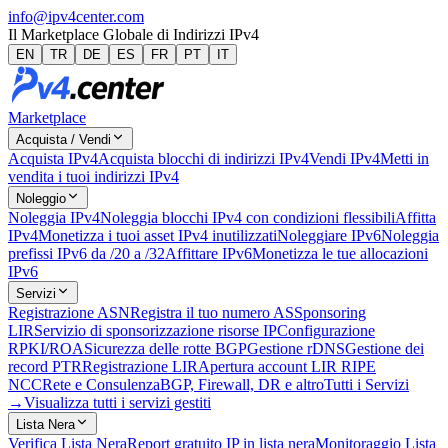
info@ipv4center.com
Il Marketplace Globale di Indirizzi IPv4
EN
TR
DE
ES
FR
PT
IT
Marketplace
Acquista / Vendi
Acquista IPv4
Acquista blocchi di indirizzi IPv4
Vendi IPv4
Metti in
vendita i tuoi indirizzi IPv4
Noleggio
Noleggia IPv4
Noleggia blocchi IPv4 con condizioni flessibili
Affitta
IPv4
Monetizza i tuoi asset IPv4 inutilizzati
Noleggiare IPv6
Noleggia
prefissi IPv6 da /20 a /32
Affittare IPv6
Monetizza le tue allocazioni
IPv6
Servizi
Registrazione ASN
Registra il tuo numero AS
Sponsoring
LIR
Servizio di sponsorizzazione risorse IP
Configurazione
RPKI/ROA
Sicurezza delle rotte BGP
Gestione rDNS
Gestione dei
record PTR
Registrazione LIR
Apertura account LIR RIPE
NCC
Rete e Consulenza
BGP, Firewall, DR e altro
Tutti i Servizi
→
Visualizza tutti i servizi gestiti
Lista Nera
Verifica Lista Nera
Report gratuito IP in lista nera
Monitoraggio Lista