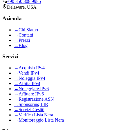
+90 850 308 9985
Delaware, USA
Azienda
→
Chi Siamo
→
Contatti
→
Prezzi
→
Blog
Servizi
→
Acquista IPv4
→
Vendi IPv4
→
Noleggia IPv4
→
Affitta IPv4
→
Noleggiare IPv6
→
Affittare IPv6
→
Registrazione ASN
→
Sponsoring LIR
→
Servizi Gestiti
→
Verifica Lista Nera
→
Monitoraggio Lista Nera