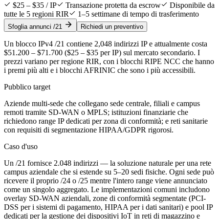
$25 – $35 / IP
Transazione protetta da escrow
Disponibile da
tutte le 5 regioni RIR
1–5 settimane di tempo di trasferimento
Sfoglia annunci /21
Richiedi un preventivo
Un blocco IPv4 /21 contiene 2,048 indirizzi IP e attualmente costa
$51.200 – $71.700 ($25 – $35 per IP) sul mercato secondario. I
prezzi variano per regione RIR, con i blocchi RIPE NCC che hanno
i premi più alti e i blocchi AFRINIC che sono i più accessibili.
Pubblico target
Aziende multi-sede che collegano sede centrale, filiali e campus
remoti tramite SD-WAN o MPLS; istituzioni finanziarie che
richiedono range IP dedicati per zona di conformità; e reti sanitarie
con requisiti di segmentazione HIPAA/GDPR rigorosi.
Caso d'uso
Un /21 fornisce 2.048 indirizzi — la soluzione naturale per una rete
campus aziendale che si estende su 5–20 sedi fisiche. Ogni sede può
ricevere il proprio /24 o /25 mentre l'intero range viene annunciato
come un singolo aggregato. Le implementazioni comuni includono
overlay SD-WAN aziendali, zone di conformità segmentate (PCI-
DSS per i sistemi di pagamento, HIPAA per i dati sanitari) e pool IP
dedicati per la gestione dei dispositivi IoT in reti di magazzino e