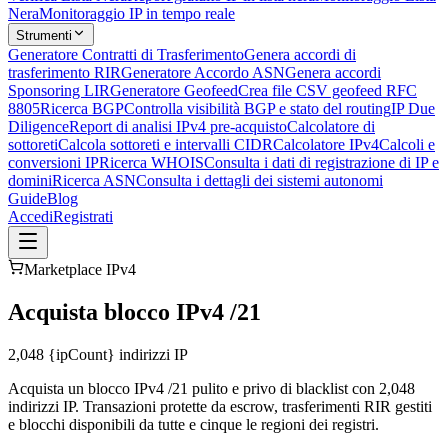
Nera
Monitoraggio IP in tempo reale
Strumenti
Generatore Contratti di Trasferimento
Genera accordi di
trasferimento RIR
Generatore Accordo ASN
Genera accordi
Sponsoring LIR
Generatore Geofeed
Crea file CSV geofeed RFC
8805
Ricerca BGP
Controlla visibilità BGP e stato del routing
IP Due
Diligence
Report di analisi IPv4 pre-acquisto
Calcolatore di
sottoreti
Calcola sottoreti e intervalli CIDR
Calcolatore IPv4
Calcoli e
conversioni IP
Ricerca WHOIS
Consulta i dati di registrazione di IP e
domini
Ricerca ASN
Consulta i dettagli dei sistemi autonomi
Guide
Blog
Accedi
Registrati
Marketplace IPv4
Acquista blocco IPv4 /21
2,048
{ipCount} indirizzi IP
Acquista un blocco IPv4 /21 pulito e privo di blacklist con 2,048
indirizzi IP. Transazioni protette da escrow, trasferimenti RIR gestiti
e blocchi disponibili da tutte e cinque le regioni dei registri.