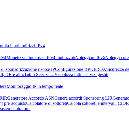
ndita i tuoi indirizzi IPv4
IPv4
Monetizza i tuoi asset IPv4 inutilizzati
Noleggiare IPv6
Noleggia pref
 di sponsorizzazione risorse IP
Configurazione RPKI/ROA
Sicurezza de
l, DR e altro
Tutti i Servizi →
Visualizza tutti i servizi gestiti
Nera
Monitoraggio IP in tempo reale
 RIR
Generatore Accordo ASN
Genera accordi Sponsoring LIR
Generato
v4 pre-acquisto
Calcolatore di sottoreti
Calcola sottoreti e intervalli CIDR
i sistemi autonomi