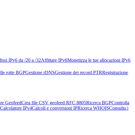
issi IPv6 da /20 a /32
Affittare IPv6
Monetizza le tue allocazioni IPv6
lle rotte BGP
Gestione rDNS
Gestione dei record PTR
Registrazione
re Geofeed
Crea file CSV geofeed RFC 8805
Ricerca BGP
Controlla
Calcolatore IPv4
Calcoli e conversioni IP
Ricerca WHOIS
Consulta i