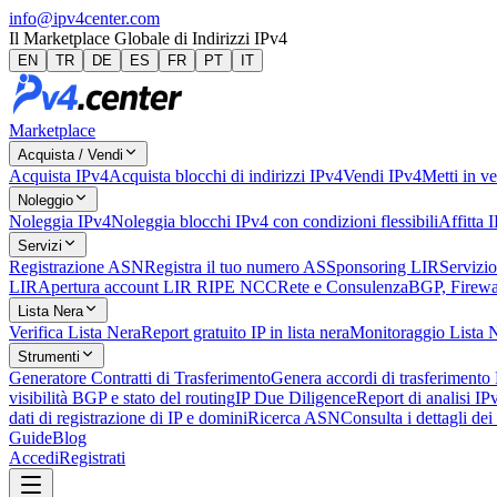
info@ipv4center.com
Il Marketplace Globale di Indirizzi IPv4
EN
TR
DE
ES
FR
PT
IT
Marketplace
Acquista / Vendi
Acquista IPv4
Acquista blocchi di indirizzi IPv4
Vendi IPv4
Metti in ve
Noleggio
Noleggia IPv4
Noleggia blocchi IPv4 con condizioni flessibili
Affitta 
Servizi
Registrazione ASN
Registra il tuo numero AS
Sponsoring LIR
Servizio
LIR
Apertura account LIR RIPE NCC
Rete e Consulenza
BGP, Firewal
Lista Nera
Verifica Lista Nera
Report gratuito IP in lista nera
Monitoraggio Lista 
Strumenti
Generatore Contratti di Trasferimento
Genera accordi di trasferimento
visibilità BGP e stato del routing
IP Due Diligence
Report di analisi IP
dati di registrazione di IP e domini
Ricerca ASN
Consulta i dettagli de
Guide
Blog
Accedi
Registrati