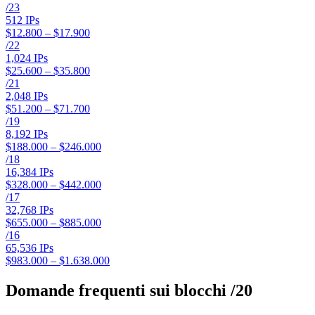
/
23
512
IPs
$12.800 – $17.900
/
22
1,024
IPs
$25.600 – $35.800
/
21
2,048
IPs
$51.200 – $71.700
/
19
8,192
IPs
$188.000 – $246.000
/
18
16,384
IPs
$328.000 – $442.000
/
17
32,768
IPs
$655.000 – $885.000
/
16
65,536
IPs
$983.000 – $1.638.000
Domande frequenti sui blocchi /20