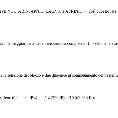
 — RIPE NCC, ARIN, APNIC, LACNIC e AFRINIC — così puoi trovare il b
zzati, la maggior parte delle transazioni si completa in 1–4 settimane a 
lla selezione del blocco e due diligence al completamento del trasferime
ferte di blocchi IPv4, da /24 (256 IP) a /16 (65.536 IP).