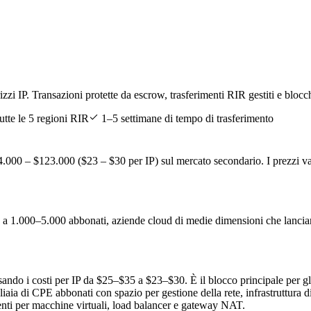
zi IP. Transazioni protette da escrow, trasferimenti RIR gestiti e blocchi 
utte le 5 regioni RIR
1–5 settimane di tempo di trasferimento
94.000 – $123.000 ($23 – $30 per IP) sul mercato secondario. I prezzi
 a 1.000–5.000 abbonati, aziende cloud di medie dimensioni che lancian
ssando i costi per IP da $25–$35 a $23–$30. È il blocco principale per
ia di CPE abbonati con spazio per gestione della rete, infrastruttura di
ienti per macchine virtuali, load balancer e gateway NAT.