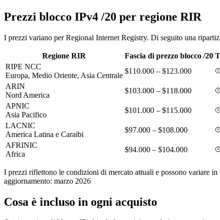
Prezzi blocco IPv4 /20 per regione RIR
I prezzi variano per Regional Internet Registry. Di seguito una ripartizi
Regione RIR
Fascia di prezzo blocco /20
T
RIPE NCC
$110.000 – $123.000
Europa, Medio Oriente, Asia Centrale
ARIN
$103.000 – $118.000
Nord America
APNIC
$101.000 – $115.000
Asia Pacifico
LACNIC
$97.000 – $108.000
America Latina e Caraibi
AFRINIC
$94.000 – $104.000
Africa
I prezzi riflettono le condizioni di mercato attuali e possono variare i
aggiornamento: marzo 2026
Cosa è incluso in ogni acquisto