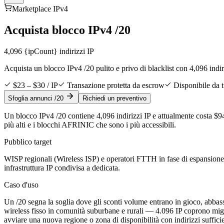
Marketplace IPv4
Acquista blocco IPv4 /20
4,096
{ipCount} indirizzi IP
Acquista un blocco IPv4 /20 pulito e privo di blacklist con 4,096 indiriz
$23 – $30 / IP
Transazione protetta da escrow
Disponibile da t
Sfoglia annunci /20
Richiedi un preventivo
Un blocco IPv4 /20 contiene 4,096 indirizzi IP e attualmente costa $
più alti e i blocchi AFRINIC che sono i più accessibili.
Pubblico target
WISP regionali (Wireless ISP) e operatori FTTH in fase di espansione
infrastruttura IP condivisa a dedicata.
Caso d'uso
Un /20 segna la soglia dove gli sconti volume entrano in gioco, abba
wireless fisso in comunità suburbane e rurali — 4.096 IP coprono miglia
avviare una nuova regione o zona di disponibilità con indirizzi suffic