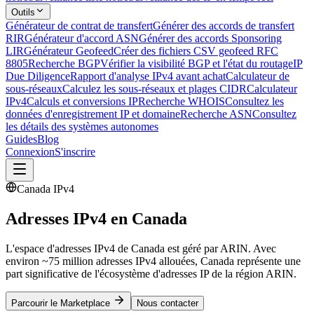
Outils
Générateur de contrat de transfert
Générer des accords de transfert
RIR
Générateur d'accord ASN
Générer des accords Sponsoring
LIR
Générateur Geofeed
Créer des fichiers CSV geofeed RFC
8805
Recherche BGP
Vérifier la visibilité BGP et l'état du routage
IP
Due Diligence
Rapport d'analyse IPv4 avant achat
Calculateur de
sous-réseaux
Calculez les sous-réseaux et plages CIDR
Calculateur
IPv4
Calculs et conversions IP
Recherche WHOIS
Consultez les
données d'enregistrement IP et domaine
Recherche ASN
Consultez
les détails des systèmes autonomes
Guides
Blog
Connexion
S'inscrire
Canada IPv4
Adresses IPv4 en Canada
L'espace d'adresses IPv4 de Canada est géré par ARIN. Avec
environ ~75 million adresses IPv4 allouées, Canada représente une
part significative de l'écosystème d'adresses IP de la région ARIN.
Parcourir le Marketplace
Nous contacter