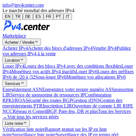
info@ipv4center.com
Le marché mondial des adresses IPv4
EN
TR
DE
ES
FR
PT
IT
Marketplace
Acheter / Vendre
Acheter IPv4
Acheter des blocs d'adresses IPv4
Vendre IPv4
Publiez
vos adresses IPv4 à la vente
Location
Louer IPv4
Louez des blocs IPv4 avec des conditions flexibles
Louer
IPv4
Monétisez vos actifs IPv4 inactifs
Louer IPv6
Louez des préfixes
IPv6 de /20 à /32
Sous-louer IPv6
Monétisez vos allocations IPv6
Services
Enregistrement ASN
Enregistrez votre propre numéro AS
Sponsoring
LIR
Service de sponsoring de ressources IP
Configuration
RPKI/ROA
Sécurité des routes BGP
Gestion rDNS
Gestion des
enregistrements PTR
Inscription LIR
Ouverture de compte LIR RIPE
NCC
Réseau et Conseil
BGP, Pare-feu, DR et plus
Tous les Services
→
Voir tous les services gérés
Liste noire
Vérification liste noire
Rapport gratuit sur les IP en liste
noire
Surveillance liste noire
Surveillance des IP en temps réel