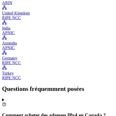
ARIN
United Kingdom
RIPE NCC
India
APNIC
Australia
APNIC
Germany
RIPE NCC
Turkey
RIPE NCC
Questions fréquemment posées
Comment acheter des adresses IPv4 en Canada ?