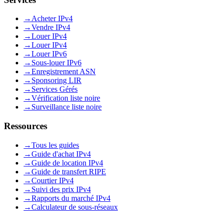
→
Acheter IPv4
→
Vendre IPv4
→
Louer IPv4
→
Louer IPv4
→
Louer IPv6
→
Sous-louer IPv6
→
Enregistrement ASN
→
Sponsoring LIR
→
Services Gérés
→
Vérification liste noire
→
Surveillance liste noire
Ressources
→
Tous les guides
→
Guide d'achat IPv4
→
Guide de location IPv4
→
Guide de transfert RIPE
→
Courtier IPv4
→
Suivi des prix IPv4
→
Rapports du marché IPv4
→
Calculateur de sous-réseaux