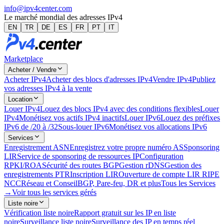
info@ipv4center.com
Le marché mondial des adresses IPv4
EN
TR
DE
ES
FR
PT
IT
Marketplace
Acheter / Vendre
Acheter IPv4
Acheter des blocs d'adresses IPv4
Vendre IPv4
Publiez
vos adresses IPv4 à la vente
Location
Louer IPv4
Louez des blocs IPv4 avec des conditions flexibles
Louer
IPv4
Monétisez vos actifs IPv4 inactifs
Louer IPv6
Louez des préfixes
IPv6 de /20 à /32
Sous-louer IPv6
Monétisez vos allocations IPv6
Services
Enregistrement ASN
Enregistrez votre propre numéro AS
Sponsoring
LIR
Service de sponsoring de ressources IP
Configuration
RPKI/ROA
Sécurité des routes BGP
Gestion rDNS
Gestion des
enregistrements PTR
Inscription LIR
Ouverture de compte LIR RIPE
NCC
Réseau et Conseil
BGP, Pare-feu, DR et plus
Tous les Services
→
Voir tous les services gérés
Liste noire
Vérification liste noire
Rapport gratuit sur les IP en liste
noire
Surveillance liste noire
Surveillance des IP en temps réel