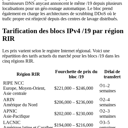
fournisseurs DNS anycast annoncent le même /19 depuis plusieurs
localisations pour un géo-routage automatique. Le bloc prend
également en charge les architectures de scrubbing DDoS où le
trafic propre est réinjecté depuis des centres de lavage distribués.
Tarification des blocs IPv4 /19 par région
RIR
Les prix varient selon le registre Internet régional. Voici une
répartition des tarifs actuels du marché pour les blocs /19 dans les
cinq régions RIR.
Fourchette de prix du
Délai de
Région RIR
bloc /19
transfert
RIPE NCC
1–2
Europe, Moyen-Orient,
$221,000 – $246,000
semaines
Asie centrale
ARIN
2–4
$206,000 – $236,000
Amérique du Nord
semaines
APNIC
2–3
$202,000 – $230,000
Asie-Pacifique
semaines
LACNIC
3–5
$194,000 – $216,000
Amérique latine et Caraïbes
semaines