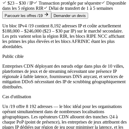
$23 – $30 / IP
Transaction protégée par séquestre
Disponible
dans les 5 régions RIR
Délai de transfert de 1 à 5 semaines
Parcourir les offres /19
Demander un devis
Un bloc IPv4 /19 contient 8,192 adresses IP et coûte actuellement
$188,000 – $246,000 ($23 – $30 par IP) sur le marché secondaire.
Les prix varient selon la région RIR, les blocs RIPE NCC affichant
les primes les plus élevées et les blocs AFRINIC étant les plus
abordables.
Public cible
Entreprises CDN déployant des nœuds edge dans plus de 10 villes,
plateformes de jeux et de streaming nécessitant une présence IP
régionale à faible latence, fournisseurs DNS anycast, et services de
mitigation DDoS nécessitant des IP de scrubbing géographiquement
distribuées.
Cas d'utilisation
Un /19 offre 8 192 adresses — le bloc idéal pour les organisations
opérant simultanément dans de nombreuses localisations
géographiques. Les opérateurs CDN allouent des tranches /24 à
chaque PoP (point de présence), les entreprises de jeux attribuent des
plages IP dédiées par région de jeu pour minimiser la latence, et les