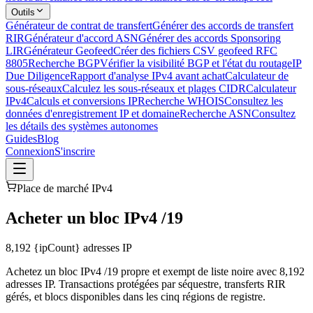
Outils
Générateur de contrat de transfert
Générer des accords de transfert
RIR
Générateur d'accord ASN
Générer des accords Sponsoring
LIR
Générateur Geofeed
Créer des fichiers CSV geofeed RFC
8805
Recherche BGP
Vérifier la visibilité BGP et l'état du routage
IP
Due Diligence
Rapport d'analyse IPv4 avant achat
Calculateur de
sous-réseaux
Calculez les sous-réseaux et plages CIDR
Calculateur
IPv4
Calculs et conversions IP
Recherche WHOIS
Consultez les
données d'enregistrement IP et domaine
Recherche ASN
Consultez
les détails des systèmes autonomes
Guides
Blog
Connexion
S'inscrire
Place de marché IPv4
Acheter un bloc IPv4 /19
8,192
{ipCount} adresses IP
Achetez un bloc IPv4 /19 propre et exempt de liste noire avec 8,192
adresses IP. Transactions protégées par séquestre, transferts RIR
gérés, et blocs disponibles dans les cinq régions de registre.