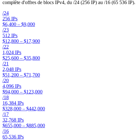
complète d'offres de blocs IPv4, du /24 (256 IP) au /16 (65 536 IP).
/
24
256
IPs
$6,400 – $9,000
/
23
512
IPs
$12,800 – $17,900
/
22
1,024
IPs
$25,600 – $35,800
/
21
2,048
IPs
$51,200 – $71,700
/
20
4,096
IPs
$94,000 – $123,000
/
18
16,384
IPs
$328,000 – $442,000
/
17
32,768
IPs
$655,000 – $885,000
/
16
65,536
IPs