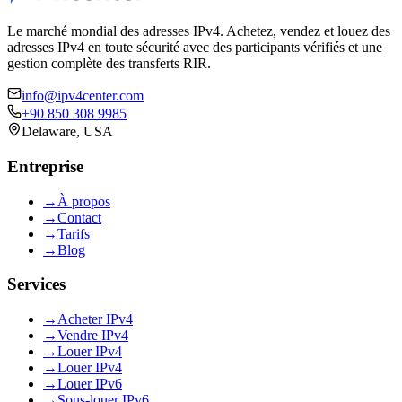
Le marché mondial des adresses IPv4. Achetez, vendez et louez des
adresses IPv4 en toute sécurité avec des participants vérifiés et une
gestion complète des transferts RIR.
info@ipv4center.com
+90 850 308 9985
Delaware, USA
Entreprise
→
À propos
→
Contact
→
Tarifs
→
Blog
Services
→
Acheter IPv4
→
Vendre IPv4
→
Louer IPv4
→
Louer IPv4
→
Louer IPv6
→
Sous-louer IPv6