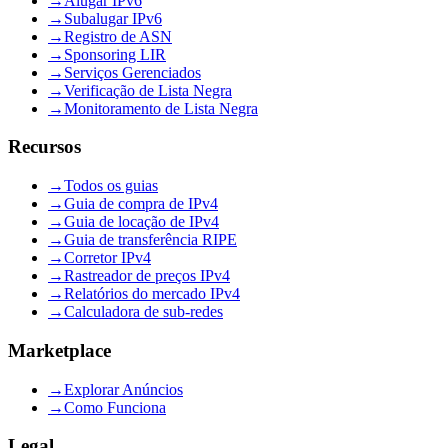
→
Alugar IPv6
→
Subalugar IPv6
→
Registro de ASN
→
Sponsoring LIR
→
Serviços Gerenciados
→
Verificação de Lista Negra
→
Monitoramento de Lista Negra
Recursos
→
Todos os guias
→
Guia de compra de IPv4
→
Guia de locação de IPv4
→
Guia de transferência RIPE
→
Corretor IPv4
→
Rastreador de preços IPv4
→
Relatórios do mercado IPv4
→
Calculadora de sub-redes
Marketplace
→
Explorar Anúncios
→
Como Funciona
Legal