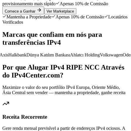
provisionamento mais rápido
Apenas 10% de Comissão
Comece a Ganhar
Ver Marketplace
Mantenha a Propriedade
Apenas 10% de Comissão
Locatários
Verificados
Marcas que confiam em nós para
transferências IPv4
s
Halkbank
Dünya Katılım Bankası
Ahlatcı Holding
Volkswagen
OdeaW
Por que Alugar IPv4 RIPE NCC Através
do IPv4Center.com?
Maximize o valor do seu portfólio IPv4 Europa, Oriente Médio,
Ásia Central sem vender — mantenha a propriedade, ganhe receita
Receita Recorrente
Gere renda mensal previsível a partir de endereços IPv4 ociosos. A