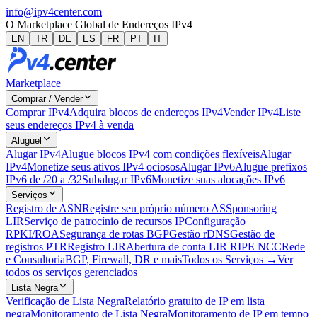
info@ipv4center.com
O Marketplace Global de Endereços IPv4
EN
TR
DE
ES
FR
PT
IT
Marketplace
Comprar / Vender
Comprar IPv4
Adquira blocos de endereços IPv4
Vender IPv4
Liste
seus endereços IPv4 à venda
Aluguel
Alugar IPv4
Alugue blocos IPv4 com condições flexíveis
Alugar
IPv4
Monetize seus ativos IPv4 ociosos
Alugar IPv6
Alugue prefixos
IPv6 de /20 a /32
Subalugar IPv6
Monetize suas alocações IPv6
Serviços
Registro de ASN
Registre seu próprio número AS
Sponsoring
LIR
Serviço de patrocínio de recursos IP
Configuração
RPKI/ROA
Segurança de rotas BGP
Gestão rDNS
Gestão de
registros PTR
Registro LIR
Abertura de conta LIR RIPE NCC
Rede
e Consultoria
BGP, Firewall, DR e mais
Todos os Serviços →
Ver
todos os serviços gerenciados
Lista Negra
Verificação de Lista Negra
Relatório gratuito de IP em lista
negra
Monitoramento de Lista Negra
Monitoramento de IP em tempo