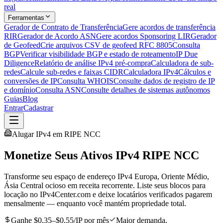
real
Ferramentas
Gerador de Contrato de Transferência
Gere acordos de transferência
RIR
Gerador de Acordo ASN
Gere acordos Sponsoring LIR
Gerador
de Geofeed
Crie arquivos CSV de geofeed RFC 8805
Consulta
BGP
Verificar visibilidade BGP e estado de roteamento
IP Due
Diligence
Relatório de análise IPv4 pré-compra
Calculadora de sub-
redes
Calcule sub-redes e faixas CIDR
Calculadora IPv4
Cálculos e
conversões de IP
Consulta WHOIS
Consulte dados de registro de IP
e domínio
Consulta ASN
Consulte detalhes de sistemas autônomos
Guias
Blog
Entrar
Cadastrar
Alugar IPv4 em RIPE NCC
Monetize Seus Ativos IPv4 RIPE NCC
Transforme seu espaço de endereço IPv4 Europa, Oriente Médio,
Ásia Central ocioso em receita recorrente. Liste seus blocos para
locação no IPv4Center.com e deixe locatários verificados pagarem
mensalmente — enquanto você mantém propriedade total.
Ganhe $0,35–$0,55/IP por mês
Maior demanda,