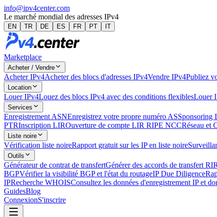
info@ipv4center.com
Le marché mondial des adresses IPv4
EN
TR
DE
ES
FR
PT
IT
Marketplace
Acheter / Vendre
Acheter IPv4
Acheter des blocs d'adresses IPv4
Vendre IPv4
Publiez vo
Location
Louer IPv4
Louez des blocs IPv4 avec des conditions flexibles
Louer 
Services
Enregistrement ASN
Enregistrez votre propre numéro AS
Sponsoring 
PTR
Inscription LIR
Ouverture de compte LIR RIPE NCC
Réseau et 
Liste noire
Vérification liste noire
Rapport gratuit sur les IP en liste noire
Surveillan
Outils
Générateur de contrat de transfert
Générer des accords de transfert RI
BGP
Vérifier la visibilité BGP et l'état du routage
IP Due Diligence
Rap
IP
Recherche WHOIS
Consultez les données d'enregistrement IP et d
Guides
Blog
Connexion
S'inscrire