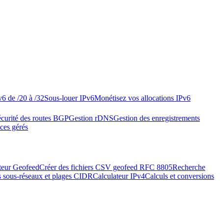
v6 de /20 à /32
Sous-louer IPv6
Monétisez vos allocations IPv6
curité des routes BGP
Gestion rDNS
Gestion des enregistrements
ices gérés
teur Geofeed
Créer des fichiers CSV geofeed RFC 8805
Recherche
s sous-réseaux et plages CIDR
Calculateur IPv4
Calculs et conversions