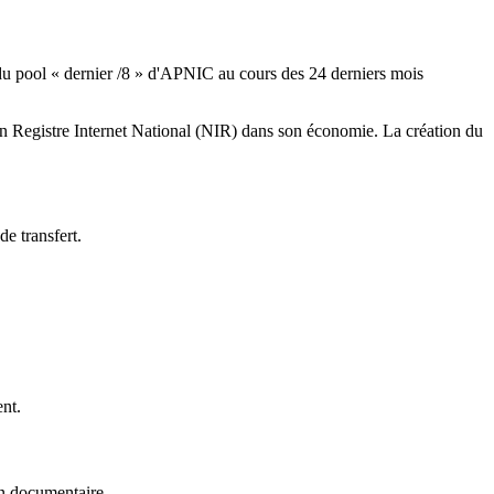
 du pool « dernier /8 » d'APNIC au cours des 24 derniers mois
un Registre Internet National (NIR) dans son économie. La création du
e transfert.
ent.
on documentaire.