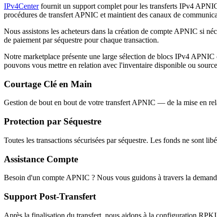
IPv4Center
fournit un support complet pour les transferts IPv4 APNIC
procédures de transfert APNIC et maintient des canaux de communica
Nous assistons les acheteurs dans la création de compte APNIC si néce
de paiement par séquestre pour chaque transaction.
Notre marketplace présente une large sélection de blocs IPv4 APNIC de 
pouvons vous mettre en relation avec l'inventaire disponible ou source
Courtage Clé en Main
Gestion de bout en bout de votre transfert APNIC — de la mise en relat
Protection par Séquestre
Toutes les transactions sécurisées par séquestre. Les fonds ne sont lib
Assistance Compte
Besoin d'un compte APNIC ? Nous vous guidons à travers la demande 
Support Post-Transfert
Après la finalisation du transfert, nous aidons à la configuration RPKI