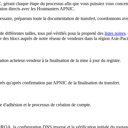
, gérant chaque étape du processus afin que vous puissiez vous concentr
tion directs avec les Hostmasters APNIC.
ssaire, préparons toute la documentation de transfert, coordonnons avec
différentes tailles, tous pré-vérifiés pour la propreté des
listes noires
.
r des blocs auprès de notre réseau de vendeurs dans la région Asie-Paci
ion acheteur-vendeur à la finalisation de la mise à jour du registre.
érés qu'après confirmation par APNIC de la finalisation du transfert.
d'adhésion et le processus de création de compte.
/ROA, la configuration DNS inverse et la vérification initiale du routag