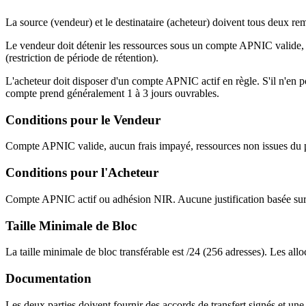
La source (vendeur) et le destinataire (acheteur) doivent tous deux r
Le vendeur doit détenir les ressources sous un compte APNIC valide, n
(restriction de période de rétention).
L'acheteur doit disposer d'un compte APNIC actif en règle. S'il n'en
compte prend généralement 1 à 3 jours ouvrables.
Conditions pour le Vendeur
Compte APNIC valide, aucun frais impayé, ressources non issues du poo
Conditions pour l'Acheteur
Compte APNIC actif ou adhésion NIR. Aucune justification basée sur le
Taille Minimale de Bloc
La taille minimale de bloc transférable est /24 (256 adresses). Les all
Documentation
Les deux parties doivent fournir des accords de transfert signés et un