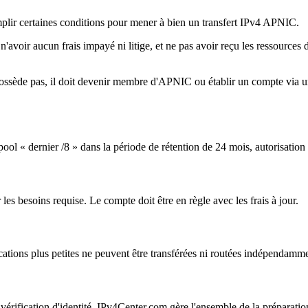
emplir certaines conditions pour mener à bien un transfert IPv4 APNIC.
'avoir aucun frais impayé ni litige, et ne pas avoir reçu les ressources
 possède pas, il doit devenir membre d'APNIC ou établir un compte via 
l « dernier /8 » dans la période de rétention de 24 mois, autorisation d
s besoins requise. Le compte doit être en règle avec les frais à jour.
ocations plus petites ne peuvent être transférées ni routées indépendamm
e vérification d'identité. IPv4Center.com gère l'ensemble de la préparati