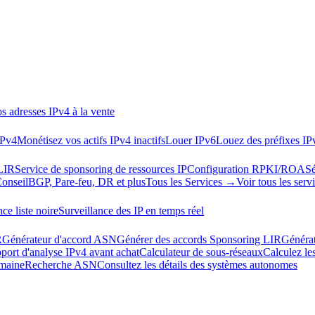
s adresses IPv4 à la vente
IPv4
Monétisez vos actifs IPv4 inactifs
Louer IPv6
Louez des préfixes IP
LIR
Service de sponsoring de ressources IP
Configuration RPKI/ROA
Sé
Conseil
BGP, Pare-feu, DR et plus
Tous les Services →
Voir tous les serv
ce liste noire
Surveillance des IP en temps réel
R
Générateur d'accord ASN
Générer des accords Sponsoring LIR
Généra
port d'analyse IPv4 avant achat
Calculateur de sous-réseaux
Calculez le
omaine
Recherche ASN
Consultez les détails des systèmes autonomes