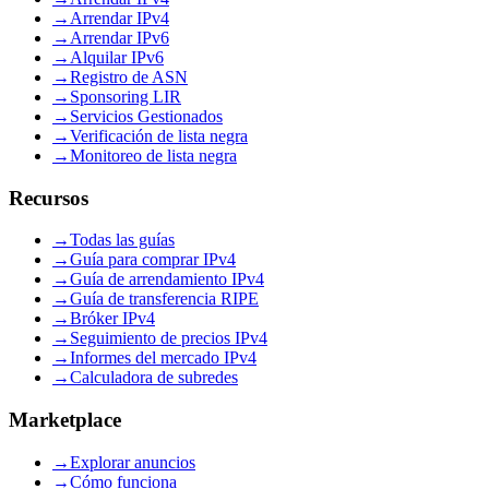
→
Arrendar IPv4
→
Arrendar IPv6
→
Alquilar IPv6
→
Registro de ASN
→
Sponsoring LIR
→
Servicios Gestionados
→
Verificación de lista negra
→
Monitoreo de lista negra
Recursos
→
Todas las guías
→
Guía para comprar IPv4
→
Guía de arrendamiento IPv4
→
Guía de transferencia RIPE
→
Bróker IPv4
→
Seguimiento de precios IPv4
→
Informes del mercado IPv4
→
Calculadora de subredes
Marketplace
→
Explorar anuncios
→
Cómo funciona