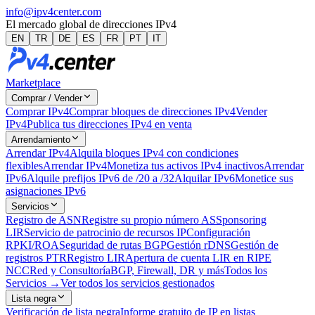
info@ipv4center.com
El mercado global de direcciones IPv4
EN
TR
DE
ES
FR
PT
IT
Marketplace
Comprar / Vender
Comprar IPv4
Comprar bloques de direcciones IPv4
Vender
IPv4
Publica tus direcciones IPv4 en venta
Arrendamiento
Arrendar IPv4
Alquila bloques IPv4 con condiciones
flexibles
Arrendar IPv4
Monetiza tus activos IPv4 inactivos
Arrendar
IPv6
Alquile prefijos IPv6 de /20 a /32
Alquilar IPv6
Monetice sus
asignaciones IPv6
Servicios
Registro de ASN
Registre su propio número AS
Sponsoring
LIR
Servicio de patrocinio de recursos IP
Configuración
RPKI/ROA
Seguridad de rutas BGP
Gestión rDNS
Gestión de
registros PTR
Registro LIR
Apertura de cuenta LIR en RIPE
NCC
Red y Consultoría
BGP, Firewall, DR y más
Todos los
Servicios →
Ver todos los servicios gestionados
Lista negra
Verificación de lista negra
Informe gratuito de IP en listas