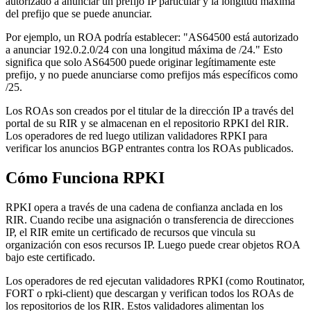
autorizado a anunciar un prefijo IP particular y la longitud máxima
del prefijo que se puede anunciar.
Por ejemplo, un ROA podría establecer: "AS64500 está autorizado
a anunciar 192.0.2.0/24 con una longitud máxima de /24." Esto
significa que solo AS64500 puede originar legítimamente este
prefijo, y no puede anunciarse como prefijos más específicos como
/25.
Los ROAs son creados por el titular de la dirección IP a través del
portal de su RIR y se almacenan en el repositorio RPKI del RIR.
Los operadores de red luego utilizan validadores RPKI para
verificar los anuncios BGP entrantes contra los ROAs publicados.
Cómo Funciona RPKI
RPKI opera a través de una cadena de confianza anclada en los
RIR. Cuando recibe una asignación o transferencia de direcciones
IP, el RIR emite un certificado de recursos que vincula su
organización con esos recursos IP. Luego puede crear objetos ROA
bajo este certificado.
Los operadores de red ejecutan validadores RPKI (como Routinator,
FORT o rpki-client) que descargan y verifican todos los ROAs de
los repositorios de los RIR. Estos validadores alimentan los