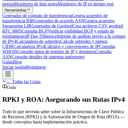
negras
Monitoreo de lista negra
Monitoreo de IP en tiempo real
Herramientas
Generador de contrato de transferencia
Genera acuerdos de
transferencia RIR
Generador de acuerdo ASN
Genera acuerdos
Sponsoring LIR
Generador de Geofeed
Crea archivos CSV geofeed
RFC 8805
Consulta BGP
Verificar visibilidad BGP y estado de
enrutamiento
IP Due Diligence
Informe de análisis previo a la compra
de IPv4
Calculadora de subredes
Calcule subredes y rangos
CIDR
Calculadora IPv4
Cálculos y conversiones de IP
Consulta
WHOIS
Consulte datos de registro de IP y dominios
Consulta
ASN
Consulte detalles de sistemas autónomos
Guías
Blog
Iniciar sesión
Registrarse
← Todas las Guías
Guía
RPKI y ROA: Asegurando sus Rutas IPv4
Todo lo que necesita saber sobre la Infraestructura de Clave Pública
de Recursos (RPKI) y la Autorización de Origen de Ruta (ROA) —
desde conceptos hasta implementación práctica.