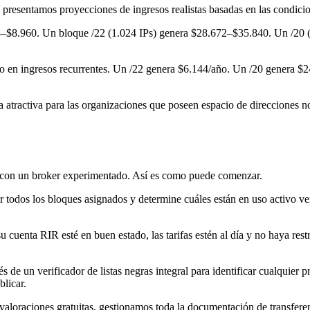
í presentamos proyecciones de ingresos realistas basadas en las condici
68–$8.960. Un bloque /22 (1.024 IPs) genera $28.672–$35.840. Un /20
.
ño en ingresos recurrentes. Un /22 genera $6.144/año. Un /20 genera $
a atractiva para las organizaciones que poseen espacio de direcciones 
a con un broker experimentado. Así es como puede comenzar.
ar todos los bloques asignados y determine cuáles están en uso activo 
 cuenta RIR esté en buen estado, las tarifas estén al día y no haya rest
vés de un verificador de listas negras integral para identificar cualquie
blicar.
loraciones gratuitas, gestionamos toda la documentación de transferen