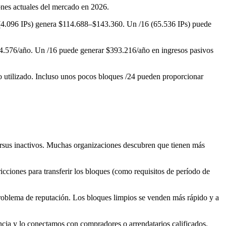
ones actuales del mercado en 2026.
 (4.096 IPs) genera $114.688–$143.360. Un /16 (65.536 IPs) puede
24.576/año. Un /16 puede generar $393.216/año en ingresos pasivos
no utilizado. Incluso unos pocos bloques /24 pueden proporcionar
versus inactivos. Muchas organizaciones descubren que tienen más
ricciones para transferir los bloques (como requisitos de período de
r problema de reputación. Los bloques limpios se venden más rápido y a
cia y lo conectamos con compradores o arrendatarios calificados.