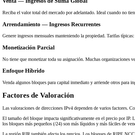
Venta — Ingresos de Suma Global
Reciba el valor total del mercado por adelantado. Ideal cuando no tien
Arrendamiento — Ingresos Recurrentes
Genere ingresos mensuales manteniendo la propiedad. Tarifas típicas
Monetización Parcial
No tiene que monetizar toda su asignación. Muchas organizaciones ven
Enfoque Híbrido
Venda algunos bloques para capital inmediato y arriende otros para in
Factores de Valoración
Las valoraciones de direcciones IPv4 dependen de varios factores. Com
El tamaño del bloque impacta significativamente en el precio por IP.
los bloques más pequeños (/24) son más líquidos y más fáciles de ven
La región RIR también afecta los precios. Los bloques de RIPE NCC t