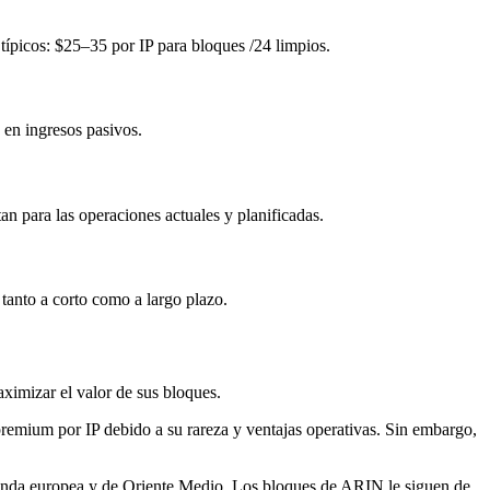
 típicos: $25–35 por IP para bloques /24 limpios.
en ingresos pasivos.
 para las operaciones actuales y planificadas.
 tanto a corto como a largo plazo.
aximizar el valor de sus bloques.
premium por IP debido a su rareza y ventajas operativas. Sin embargo,
manda europea y de Oriente Medio. Los bloques de ARIN le siguen de