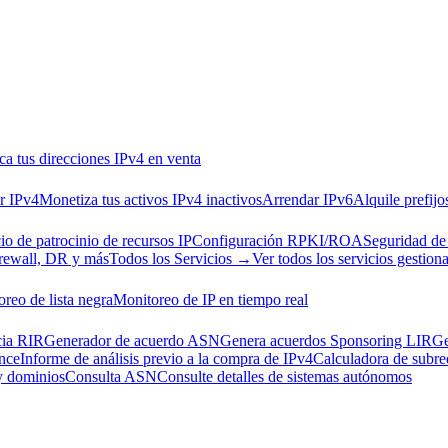
ca tus direcciones IPv4 en venta
r IPv4
Monetiza tus activos IPv4 inactivos
Arrendar IPv6
Alquile prefijo
io de patrocinio de recursos IP
Configuración RPKI/ROA
Seguridad de
rewall, DR y más
Todos los Servicios →
Ver todos los servicios gestion
reo de lista negra
Monitoreo de IP en tiempo real
cia RIR
Generador de acuerdo ASN
Genera acuerdos Sponsoring LIR
Ge
nce
Informe de análisis previo a la compra de IPv4
Calculadora de subre
 y dominios
Consulta ASN
Consulte detalles de sistemas autónomos