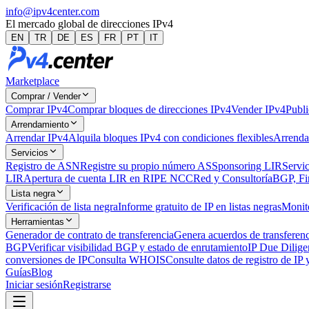
info@ipv4center.com
El mercado global de direcciones IPv4
EN
TR
DE
ES
FR
PT
IT
Marketplace
Comprar / Vender
Comprar IPv4
Comprar bloques de direcciones IPv4
Vender IPv4
Publi
Arrendamiento
Arrendar IPv4
Alquila bloques IPv4 con condiciones flexibles
Arrenda
Servicios
Registro de ASN
Registre su propio número AS
Sponsoring LIR
Servic
LIR
Apertura de cuenta LIR en RIPE NCC
Red y Consultoría
BGP, Fi
Lista negra
Verificación de lista negra
Informe gratuito de IP en listas negras
Monito
Herramientas
Generador de contrato de transferencia
Genera acuerdos de transferen
BGP
Verificar visibilidad BGP y estado de enrutamiento
IP Due Dilige
conversiones de IP
Consulta WHOIS
Consulte datos de registro de IP
Guías
Blog
Iniciar sesión
Registrarse