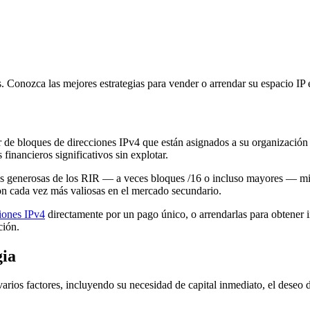
. Conozca las mejores estrategias para vender o arrendar su espacio IP 
ir de bloques de direcciones IPv4 que están asignados a su organización
financieros significativos sin explotar.
s generosas de los RIR — a veces bloques /16 o incluso mayores — mien
 son cada vez más valiosas en el mercado secundario.
iones IPv4
directamente por un pago único, o arrendarlas para obtener i
ción.
gia
rios factores, incluyendo su necesidad de capital inmediato, el deseo de