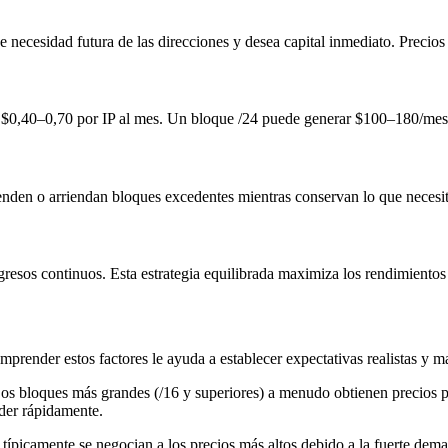
e necesidad futura de las direcciones y desea capital inmediato. Precios
: $0,40–0,70 por IP al mes. Un bloque /24 puede generar $100–180/mes 
den o arriendan bloques excedentes mientras conservan lo que necesitan
gresos continuos. Esta estrategia equilibrada maximiza los rendimientos
prender estos factores le ayuda a establecer expectativas realistas y m
 Los bloques más grandes (/16 y superiores) a menudo obtienen precios 
der rápidamente.
ípicamente se negocian a los precios más altos debido a la fuerte de