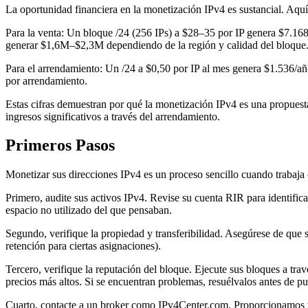
La oportunidad financiera en la monetización IPv4 es sustancial. Aqu
Para la venta: Un bloque /24 (256 IPs) a $28–35 por IP genera $7.1
generar $1,6M–$2,3M dependiendo de la región y calidad del bloque
Para el arrendamiento: Un /24 a $0,50 por IP al mes genera $1.536/a
por arrendamiento.
Estas cifras demuestran por qué la monetización IPv4 es una propuest
ingresos significativos a través del arrendamiento.
Primeros Pasos
Monetizar sus direcciones IPv4 es un proceso sencillo cuando trabaj
Primero, audite sus activos IPv4. Revise su cuenta RIR para identific
espacio no utilizado del que pensaban.
Segundo, verifique la propiedad y transferibilidad. Asegúrese de que su
retención para ciertas asignaciones).
Tercero, verifique la reputación del bloque. Ejecute sus bloques a tra
precios más altos. Si se encuentran problemas, resuélvalos antes de pu
Cuarto, contacte a un broker como IPv4Center.com. Proporcionamos va