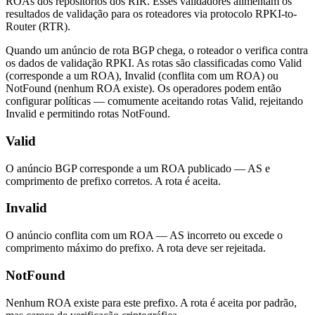
ROAs dos repositórios dos RIR. Esses validadores alimentam os
resultados de validação para os roteadores via protocolo RPKI-to-
Router (RTR).
Quando um anúncio de rota BGP chega, o roteador o verifica contra
os dados de validação RPKI. As rotas são classificadas como Valid
(corresponde a um ROA), Invalid (conflita com um ROA) ou
NotFound (nenhum ROA existe). Os operadores podem então
configurar políticas — comumente aceitando rotas Valid, rejeitando
Invalid e permitindo rotas NotFound.
Valid
O anúncio BGP corresponde a um ROA publicado — AS e
comprimento de prefixo corretos. A rota é aceita.
Invalid
O anúncio conflita com um ROA — AS incorreto ou excede o
comprimento máximo do prefixo. A rota deve ser rejeitada.
NotFound
Nenhum ROA existe para este prefixo. A rota é aceita por padrão,