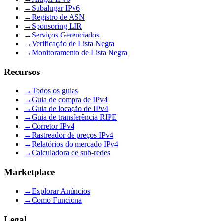
→
Subalugar IPv6
→
Registro de ASN
→
Sponsoring LIR
→
Serviços Gerenciados
→
Verificação de Lista Negra
→
Monitoramento de Lista Negra
Recursos
→
Todos os guias
→
Guia de compra de IPv4
→
Guia de locação de IPv4
→
Guia de transferência RIPE
→
Corretor IPv4
→
Rastreador de preços IPv4
→
Relatórios do mercado IPv4
→
Calculadora de sub-redes
Marketplace
→
Explorar Anúncios
→
Como Funciona
Legal