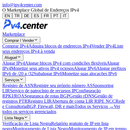
info@ipv4center.com
O Marketplace Global de Endereços IPv4
EN
TR
DE
ES
FR
PT
IT
Marketplace
Comprar / Vender
Comprar IPv4
Adquira blocos de endereços IPv4
Vender IPv4
Liste
seus endereços IPv4 à venda
Aluguel
Alugar IPv4
Alugue blocos IPv4 com condições flexíveis
Alugar
IPv4
Monetize seus ativos IPv4 ociosos
Alugar IPv6
Alugue prefixos
IPv6 de /20 a /32
Subalugar IPv6
Monetize suas alocações IPv6
Serviços
Registro de ASN
Registre seu próprio número AS
Sponsoring
LIR
Serviço de patrocínio de recursos IP
Configuração
RPKI/ROA
Segurança de rotas BGP
Gestão rDNS
Gestão de
registros PTR
Registro LIR
Abertura de conta LIR RIPE NCC
Rede
e Consultoria
BGP, Firewall, DR e mais
Todos os Serviços →
Ver
todos os serviços gerenciados
Lista Negra
Verificação de Lista Negra
Relatório gratuito de IP em lista
negra
Monitoramento de Lista Negra
Monitoramento de IP em tempo