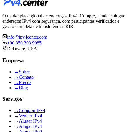
O marketplace global de endereços IPv4. Compre, venda e alugue
endereços IPv4 com segurança, com participantes verificados e
gestão completa de transferências RIR.
info@ipv4center.com
+90 850 308 9985
Delaware, USA
Empresa
→
Sobre
→
Contato
→
Preços
→
Blog
Serviços
→
Comprar IPv4
→
Vender IPv4
→
Alugar IPv4
→
Alugar IPv4
→
Alugar IPv6