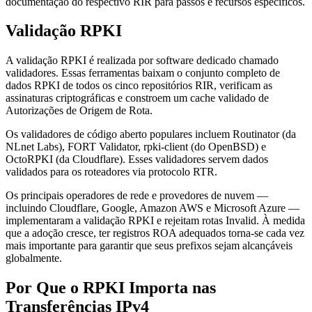
documentação do respectivo RIR para passos e recursos específicos.
Validação RPKI
A validação RPKI é realizada por software dedicado chamado
validadores. Essas ferramentas baixam o conjunto completo de
dados RPKI de todos os cinco repositórios RIR, verificam as
assinaturas criptográficas e constroem um cache validado de
Autorizações de Origem de Rota.
Os validadores de código aberto populares incluem Routinator (da
NLnet Labs), FORT Validator, rpki-client (do OpenBSD) e
OctoRPKI (da Cloudflare). Esses validadores servem dados
validados para os roteadores via protocolo RTR.
Os principais operadores de rede e provedores de nuvem —
incluindo Cloudflare, Google, Amazon AWS e Microsoft Azure —
implementaram a validação RPKI e rejeitam rotas Invalid. À medida
que a adoção cresce, ter registros ROA adequados torna-se cada vez
mais importante para garantir que seus prefixos sejam alcançáveis
globalmente.
Por Que o RPKI Importa nas
Transferências IPv4