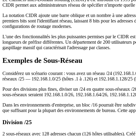
CIDR permet aux administrateurs réseau de spécifier n'importe quelle lo
La notation CIDR ajoute une barre oblique et un nombre à une adresse 
premiers bits sont l'identifiant réseau, laissant 8 bits pour les adress
configurations de routage modernes.
L'une des fonctionnalités les plus puissantes permises par le CIDR e
longueurs de préfixe différentes. Un département de 200 utilisateurs pou
gaspillage massif qui caractérisait l'adressage par classes.
Exemples de Sous-Réseau
Considérez un scénario courant : vous avez un réseau /24 (192.168.1.
réseaux /25 — 192.168.1.0/25 (hôtes .1 à .126) et 192.168.1.128/25 (h
Pour des divisions plus fines, diviser un /24 en quatre sous-réseaux 
sous-réseaux seraient 192.168.1.0/26, 192.168.1.64/26, 192.168.1.12
Dans les environnements d'entreprise, un bloc /16 pourrait être subdi
que suffisant pour la plupart des environnements de bureau. Cette appro
Division /25
2 sous-réseaux avec 128 adresses chacun (126 hôtes utilisables). Créé 