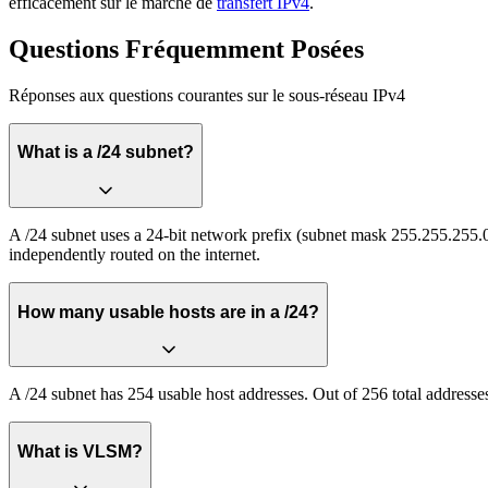
efficacement sur le marché de
transfert IPv4
.
Questions Fréquemment Posées
Réponses aux questions courantes sur le sous-réseau IPv4
What is a /24 subnet?
A /24 subnet uses a 24-bit network prefix (subnet mask 255.255.255.0)
independently routed on the internet.
How many usable hosts are in a /24?
A /24 subnet has 254 usable host addresses. Out of 256 total addresses,
What is VLSM?