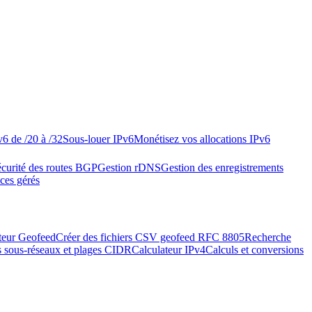
v6 de /20 à /32
Sous-louer IPv6
Monétisez vos allocations IPv6
curité des routes BGP
Gestion rDNS
Gestion des enregistrements
ices gérés
teur Geofeed
Créer des fichiers CSV geofeed RFC 8805
Recherche
s sous-réseaux et plages CIDR
Calculateur IPv4
Calculs et conversions