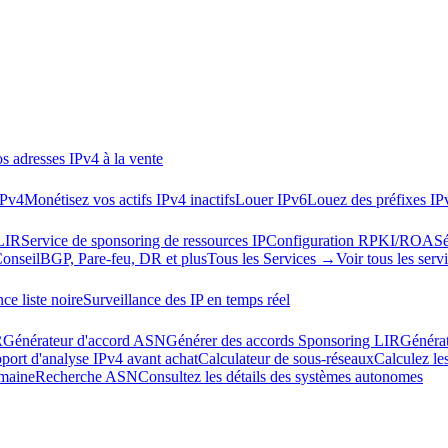
s adresses IPv4 à la vente
IPv4
Monétisez vos actifs IPv4 inactifs
Louer IPv6
Louez des préfixes IP
LIR
Service de sponsoring de ressources IP
Configuration RPKI/ROA
Sé
Conseil
BGP, Pare-feu, DR et plus
Tous les Services →
Voir tous les serv
ce liste noire
Surveillance des IP en temps réel
R
Générateur d'accord ASN
Générer des accords Sponsoring LIR
Généra
port d'analyse IPv4 avant achat
Calculateur de sous-réseaux
Calculez le
omaine
Recherche ASN
Consultez les détails des systèmes autonomes