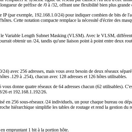
ngueur de préfixe de /0 à /32, offrant une flexibilité bien plus grande d
IP (par exemple, 192.168.1.0/24) pour indiquer combien de bits de l'adr
es d'hôtes. Cette notation compacte remplace la nécessité d'écrire des mas
st le Variable Length Subnet Masking (VLSM). Avec le VLSM, différents
rrait obtenir un /24, tandis qu'une liaison point à point entre deux route
0/24) avec 256 adresses, mais vous avez besoin de deux réseaux séparés
ôtes .129 à .254), chacun avec 128 adresses et 126 hôtes utilisables.
/26 vous donne quatre réseaux de 64 adresses chacun (62 utilisables). C
8/26 et 192.168.1.192/26.
visé en 256 sous-réseaux /24 individuels, un pour chaque bureau ou dép
che hiérarchique simplifie les tables de routage et rend la gestion du r
en empruntant 1 bit à la portion hôte.