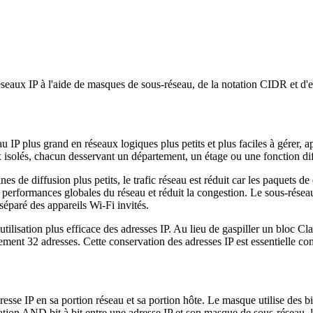
éseaux IP à l'aide de masques de sous-réseau, de la notation CIDR et d'
au IP plus grand en réseaux logiques plus petits et plus faciles à gérer,
x isolés, chacun desservant un département, un étage ou une fonction diff
 de diffusion plus petits, le trafic réseau est réduit car les paquets d
 performances globales du réseau et réduit la congestion. Le sous-résea
séparé des appareils Wi-Fi invités.
tilisation plus efficace des adresses IP. Au lieu de gaspiller un bloc C
ement 32 adresses. Cette conservation des adresses IP est essentielle co
se IP en sa portion réseau et sa portion hôte. Le masque utilise des bit
tion AND bit à bit entre une adresse IP et son masque de sous-réseau, le r