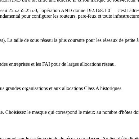
au 255.255.255.0, l'opération AND donne 192.168.1.0 — c'est l'adresse r
ondamental pour configurer les routeurs, pare-feux et toute infrastructure
). La taille de sous-réseau la plus courante pour les réseaux de petite à
des entreprises et les FAI pour de larges allocations réseau.
s grandes organisations et aux allocations Class A historiques.
se. Choisissez le masque qui correspond le mieux au nombre d'hôtes do
emplacer le système rigide de réseau par classes. Au lieu d'être limité a