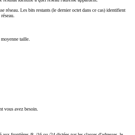
éseau. Les bits restants (le dernier octet dans ce cas) identifient
 réseau.
 moyenne taille.
nt vous avez besoin.
ux frontières /8, /16 ou /24 dictées par les classes d'adresses, le