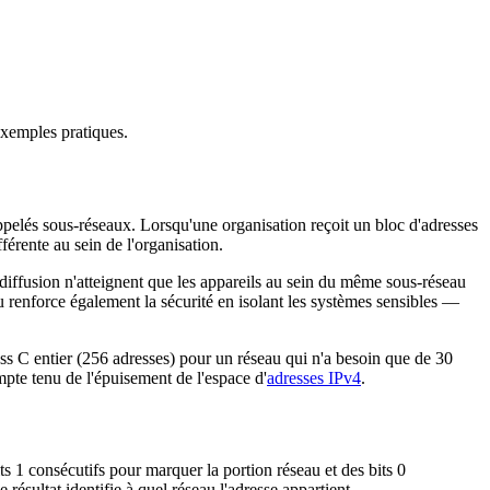
exemples pratiques.
 appelés sous-réseaux. Lorsqu'une organisation reçoit un bloc d'adresses
érente au sein de l'organisation.
e diffusion n'atteignent que les appareils au sein du même sous-réseau
u renforce également la sécurité en isolant les systèmes sensibles —
lass C entier (256 adresses) pour un réseau qui n'a besoin que de 30
mpte tenu de l'épuisement de l'espace d'
adresses IPv4
.
s 1 consécutifs pour marquer la portion réseau et des bits 0
ésultat identifie à quel réseau l'adresse appartient.