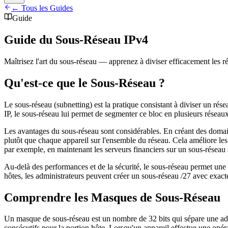
← Tous les Guides
Guide
Guide du Sous-Réseau IPv4
Maîtrisez l'art du sous-réseau — apprenez à diviser efficacement les r
Qu'est-ce que le Sous-Réseau ?
Le sous-réseau (subnetting) est la pratique consistant à diviser un rése
IP, le sous-réseau lui permet de segmenter ce bloc en plusieurs réseau
Les avantages du sous-réseau sont considérables. En créant des domaines
plutôt que chaque appareil sur l'ensemble du réseau. Cela améliore les
par exemple, en maintenant les serveurs financiers sur un sous-réseau 
Au-delà des performances et de la sécurité, le sous-réseau permet une u
hôtes, les administrateurs peuvent créer un sous-réseau /27 avec exact
Comprendre les Masques de Sous-Réseau
Un masque de sous-réseau est un nombre de 32 bits qui sépare une adres
consécutifs pour la portion hôte. Lorsqu'un appareil effectue une opéra