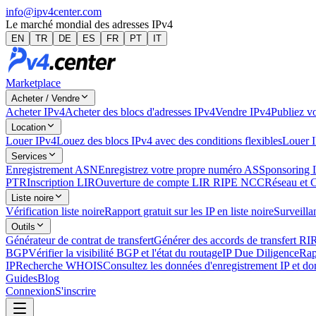
info@ipv4center.com
Le marché mondial des adresses IPv4
EN
TR
DE
ES
FR
PT
IT
Marketplace
Acheter / Vendre
Acheter IPv4
Acheter des blocs d'adresses IPv4
Vendre IPv4
Publiez vo
Location
Louer IPv4
Louez des blocs IPv4 avec des conditions flexibles
Louer 
Services
Enregistrement ASN
Enregistrez votre propre numéro AS
Sponsoring 
PTR
Inscription LIR
Ouverture de compte LIR RIPE NCC
Réseau et 
Liste noire
Vérification liste noire
Rapport gratuit sur les IP en liste noire
Surveillan
Outils
Générateur de contrat de transfert
Générer des accords de transfert RI
BGP
Vérifier la visibilité BGP et l'état du routage
IP Due Diligence
Rap
IP
Recherche WHOIS
Consultez les données d'enregistrement IP et d
Guides
Blog
Connexion
S'inscrire