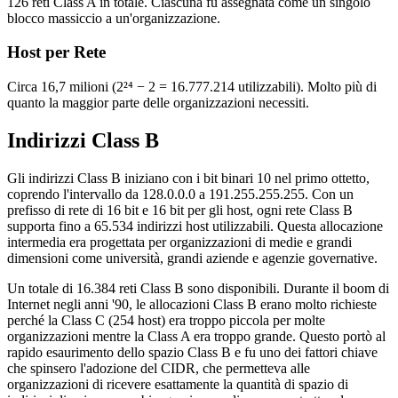
126 reti Class A in totale. Ciascuna fu assegnata come un singolo
blocco massiccio a un'organizzazione.
Host per Rete
Circa 16,7 milioni (2²⁴ − 2 = 16.777.214 utilizzabili). Molto più di
quanto la maggior parte delle organizzazioni necessiti.
Indirizzi Class B
Gli indirizzi Class B iniziano con i bit binari 10 nel primo ottetto,
coprendo l'intervallo da 128.0.0.0 a 191.255.255.255. Con un
prefisso di rete di 16 bit e 16 bit per gli host, ogni rete Class B
supporta fino a 65.534 indirizzi host utilizzabili. Questa allocazione
intermedia era progettata per organizzazioni di medie e grandi
dimensioni come università, grandi aziende e agenzie governative.
Un totale di 16.384 reti Class B sono disponibili. Durante il boom di
Internet negli anni '90, le allocazioni Class B erano molto richieste
perché la Class C (254 host) era troppo piccola per molte
organizzazioni mentre la Class A era troppo grande. Questo portò al
rapido esaurimento dello spazio Class B e fu uno dei fattori chiave
che spinsero l'adozione del CIDR, che permetteva alle
organizzazioni di ricevere esattamente la quantità di spazio di