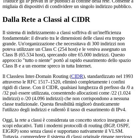
Traduce gli IP privati in IP pubblici al confine della rete. Consente a
migliaia di dispositivi di condividere un singolo indirizzo pubblico.
Dalla Rete a Classi al CIDR
Il sistema di indirizzamento a classi soffriva di un'inefficienza
fondamentale: il divario tra le dimensioni delle classi era troppo
grande. Un'organizzazione che necessitava di 300 indirizzi non
poteva utilizzare un Class C (254 host) e le veniva assegnato un
Class B (65.534 host), sprecando oltre 65.000 indirizzi. Questo
approccio "tutto o niente" portò al rapido esaurimento dello spazio
Class B e a un enorme spreco in tutta Internet.
Il Classless Inter-Domain Routing (
CIDR
), standardizzato nel 1993
attraverso le RFC 1517–1520, eliminò completamente i confini
rigidi di classe. Con il CIDR, qualsiasi lunghezza di prefisso da /0 a
/32 può essere utilizzata, consentendo allocazioni come /22 (1.024
indirizzi) o /20 (4.096 indirizzi) che non corrispondono a nessuna
classe tradizionale. Questa flessibilità migliorò drasticamente
l'utilizzo degli indirizzi e rallentò il tasso di esaurimento di IPv4.
Oggi, la rete a classi è considerata un concetto storico insegnato a
scopi educativi. Tutti i moderni protocolli di routing (BGP, OSPF,
EIGRP) sono senza classi e supportano nativamente il VLSM.
Tuttavia, comprendere il sistema di classi originale rimane prezioso