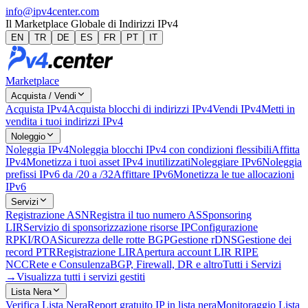
info@ipv4center.com
Il Marketplace Globale di Indirizzi IPv4
EN
TR
DE
ES
FR
PT
IT
Marketplace
Acquista / Vendi
Acquista IPv4
Acquista blocchi di indirizzi IPv4
Vendi IPv4
Metti in
vendita i tuoi indirizzi IPv4
Noleggio
Noleggia IPv4
Noleggia blocchi IPv4 con condizioni flessibili
Affitta
IPv4
Monetizza i tuoi asset IPv4 inutilizzati
Noleggiare IPv6
Noleggia
prefissi IPv6 da /20 a /32
Affittare IPv6
Monetizza le tue allocazioni
IPv6
Servizi
Registrazione ASN
Registra il tuo numero AS
Sponsoring
LIR
Servizio di sponsorizzazione risorse IP
Configurazione
RPKI/ROA
Sicurezza delle rotte BGP
Gestione rDNS
Gestione dei
record PTR
Registrazione LIR
Apertura account LIR RIPE
NCC
Rete e Consulenza
BGP, Firewall, DR e altro
Tutti i Servizi
→
Visualizza tutti i servizi gestiti
Lista Nera
Verifica Lista Nera
Report gratuito IP in lista nera
Monitoraggio Lista