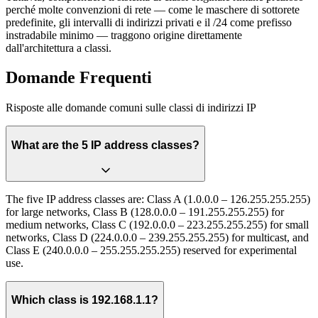
perché molte convenzioni di rete — come le maschere di sottorete
predefinite, gli intervalli di indirizzi privati e il /24 come prefisso
instradabile minimo — traggono origine direttamente
dall'architettura a classi.
Domande Frequenti
Risposte alle domande comuni sulle classi di indirizzi IP
What are the 5 IP address classes?
The five IP address classes are: Class A (1.0.0.0 – 126.255.255.255)
for large networks, Class B (128.0.0.0 – 191.255.255.255) for
medium networks, Class C (192.0.0.0 – 223.255.255.255) for small
networks, Class D (224.0.0.0 – 239.255.255.255) for multicast, and
Class E (240.0.0.0 – 255.255.255.255) reserved for experimental
use.
Which class is 192.168.1.1?