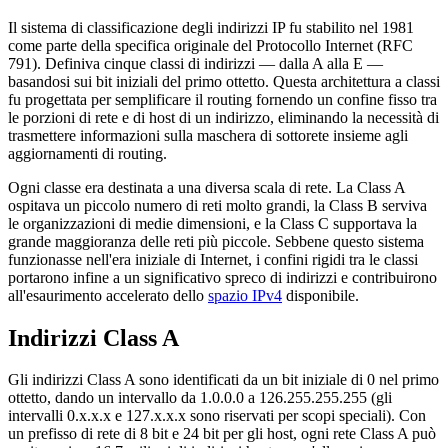
Il sistema di classificazione degli indirizzi IP fu stabilito nel 1981
come parte della specifica originale del Protocollo Internet (RFC
791). Definiva cinque classi di indirizzi — dalla A alla E —
basandosi sui bit iniziali del primo ottetto. Questa architettura a classi
fu progettata per semplificare il routing fornendo un confine fisso tra
le porzioni di rete e di host di un indirizzo, eliminando la necessità di
trasmettere informazioni sulla maschera di sottorete insieme agli
aggiornamenti di routing.
Ogni classe era destinata a una diversa scala di rete. La Class A
ospitava un piccolo numero di reti molto grandi, la Class B serviva
le organizzazioni di medie dimensioni, e la Class C supportava la
grande maggioranza delle reti più piccole. Sebbene questo sistema
funzionasse nell'era iniziale di Internet, i confini rigidi tra le classi
portarono infine a un significativo spreco di indirizzi e contribuirono
all'esaurimento accelerato dello
spazio IPv4
disponibile.
Indirizzi Class A
Gli indirizzi Class A sono identificati da un bit iniziale di 0 nel primo
ottetto, dando un intervallo da 1.0.0.0 a 126.255.255.255 (gli
intervalli 0.x.x.x e 127.x.x.x sono riservati per scopi speciali). Con
un prefisso di rete di 8 bit e 24 bit per gli host, ogni rete Class A può