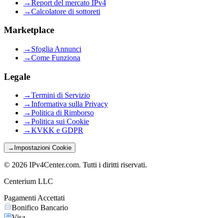
→
Report del mercato IPv4
→
Calcolatore di sottoreti
Marketplace
→
Sfoglia Annunci
→
Come Funziona
Legale
→
Termini di Servizio
→
Informativa sulla Privacy
→
Politica di Rimborso
→
Politica sui Cookie
→
KVKK e GDPR
→
Impostazioni Cookie
©
2026
IPv4Center.com
.
Tutti i diritti riservati.
Centerium LLC
Pagamenti Accettati
Bonifico Bancario
Visa