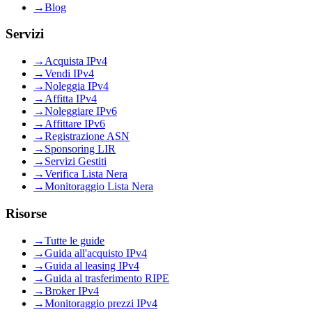
→
Blog
Servizi
→
Acquista IPv4
→
Vendi IPv4
→
Noleggia IPv4
→
Affitta IPv4
→
Noleggiare IPv6
→
Affittare IPv6
→
Registrazione ASN
→
Sponsoring LIR
→
Servizi Gestiti
→
Verifica Lista Nera
→
Monitoraggio Lista Nera
Risorse
→
Tutte le guide
→
Guida all'acquisto IPv4
→
Guida al leasing IPv4
→
Guida al trasferimento RIPE
→
Broker IPv4
→
Monitoraggio prezzi IPv4