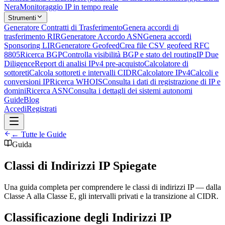
Nera
Monitoraggio IP in tempo reale
Strumenti
Generatore Contratti di Trasferimento
Genera accordi di
trasferimento RIR
Generatore Accordo ASN
Genera accordi
Sponsoring LIR
Generatore Geofeed
Crea file CSV geofeed RFC
8805
Ricerca BGP
Controlla visibilità BGP e stato del routing
IP Due
Diligence
Report di analisi IPv4 pre-acquisto
Calcolatore di
sottoreti
Calcola sottoreti e intervalli CIDR
Calcolatore IPv4
Calcoli e
conversioni IP
Ricerca WHOIS
Consulta i dati di registrazione di IP e
domini
Ricerca ASN
Consulta i dettagli dei sistemi autonomi
Guide
Blog
Accedi
Registrati
← Tutte le Guide
Guida
Classi di Indirizzi IP Spiegate
Una guida completa per comprendere le classi di indirizzi IP — dalla
Classe A alla Classe E, gli intervalli privati e la transizione al CIDR.
Classificazione degli Indirizzi IP