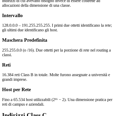
indirizzi di cui avevano bisogno invece di essere costrette ad
allocazioni della dimensione di una classe.
Intervallo
128.0.0.0 – 191.255.255.255. I primi due ottetti identificano la rete;
gli ultimi due identificano gli host.
Maschera Predefinita
255.255.0.0 (o /16). Due ottetti per la porzione di rete nel routing a
classi.
Reti
16.384 reti Class B in totale. Molte furono assegnate a università e
grandi imprese.
Host per Rete
Fino a 65.534 host utilizzabili (2¹⁶ − 2). Una dimensione pratica per
reti di campus e aziendali.
Indirizzi Class C