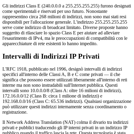
Gli indirizzi Class E (240.0.0.0 a 255.255.255.255) furono designati
come sperimentali e riservati per uso futuro. Nonostante
rappresentino circa 268 milioni di indirizzi, non sono mai stati resi
disponibili per l'allocazione generale. L'indirizzo 255.255.255.255
serve come indirizzo di broadcast limitato. Diverse proposte hanno
suggerito di rilasciare lo spazio Class E per aiutare ad alleviare
l'esaurimento di IPv4, ma le preoccupazioni di compatibilità con le
apparecchiature di rete esistenti lo hanno impedito.
Intervalli di Indirizzi IP Privati
L'RFC 1918, pubblicato nel 1996, designò intervalli di indirizzi
specifici all'interno delle Classi A, B e C come privati — il che
significa che possono essere utilizzati liberamente all'interno di reti
interne ma non sono instradabili sull'Internet pubblica. Questi
intervalli sono 10.0.0.0/8 (Class A: oltre 16 milioni di indirizzi),
172.16.0.0/12 (Class B: circa 1 milione di indirizzi) e
192.168.0.0/16 (Class C: 65.536 indirizzi). Qualsiasi organizzazione
può utilizzare questi indirizzi internamente senza coordinamento o
registrazione.
Il Network Address Translation (NAT) colma il divario tra indirizzi
privati e pubblici traducendo gli IP interni privati in un indirizzo IP
pubblico quando il traffico lascia la rete. Questa tecnologia è stata