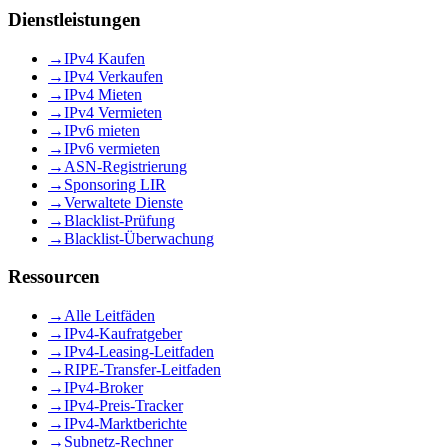
Dienstleistungen
→
IPv4 Kaufen
→
IPv4 Verkaufen
→
IPv4 Mieten
→
IPv4 Vermieten
→
IPv6 mieten
→
IPv6 vermieten
→
ASN-Registrierung
→
Sponsoring LIR
→
Verwaltete Dienste
→
Blacklist-Prüfung
→
Blacklist-Überwachung
Ressourcen
→
Alle Leitfäden
→
IPv4-Kaufratgeber
→
IPv4-Leasing-Leitfaden
→
RIPE-Transfer-Leitfaden
→
IPv4-Broker
→
IPv4-Preis-Tracker
→
IPv4-Marktberichte
→
Subnetz-Rechner