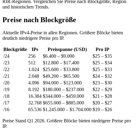
RIR-Regionen. Vergleichen Sie Preise nach Blockgröße, Region
und historischen Trends.
Preise nach Blockgröße
Aktuelle IPv4-Preise in allen Regionen. Größere Blöcke bieten
deutlich niedrigere Preise pro IP.
Blockgröße
IPs
Preisspanne (USD)
Pro IP
/24
256
$6.400 – $9.000
$25 – $35
/23
512
$12.800 – $17.400
$25 – $34
/22
1.024
$25.600 – $33.800
$25 – $33
/21
2.048
$49.200 – $65.500
$24 – $32
/20
4.096
$94.000 – $123.000
$23 – $30
/19
8.192
$180.000 – $237.000
$22 – $29
/18
16.384
$344.000 – $459.000
$21 – $28
/17
32.768
$655.000 – $885.000
$20 – $27
/16
65.536
$1.245.000 – $1.704.000
$19 – $26
Preise Stand Q1 2026. Größere Blöcke bieten niedrigere Preise pro
IP.