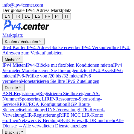
info@ipv4center.com
Der globale IPv4-Adress-Marktplatz
EN
TR
DE
ES
FR
PT
IT
Marktplatz
Kaufen / Verkaufen
IPv4 Kaufen
IPv4-Adressblöcke erwerben
IPv4 Verkaufen
Ihre IPv4-
Adressen zum Verkauf anbieten
Mieten
IPv4 Mieten
IPv4-Blöcke mit flexiblen Konditionen mieten
IPv4
Vermieten
Monetarisieren Sie Ihre ungenutzten IPv4-Assets
IPv6
mieten
IPv6-Präfixe von /20 bis /32 mieten
IPv6
vermieten
Monetarisieren Sie Ihre IPv6-Zuteilungen
Dienste
ASN-Registrierung
Registrieren Sie Ihre eigene AS-
Nummer
Sponsoring LIR
IP-Ressourcen-Sponsoring-
Service
RPKI/ROA-Konfiguration
BGP-Route-
Sicherheitseinrichtung
rDNS-Verwaltung
PTR-Record-
Verwaltung
LIR-Registrierung
RIPE NCC LIR-Konto
eröffnen
Netzwerk & Beratung
BGP, Firewall, DR und mehr
Alle
Dienste →
Alle verwalteten Dienste anzeigen
Blacklist