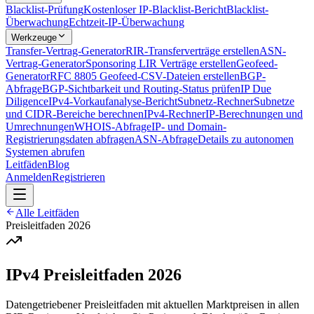
Blacklist-Prüfung
Kostenloser IP-Blacklist-Bericht
Blacklist-
Überwachung
Echtzeit-IP-Überwachung
Werkzeuge
Transfer-Vertrag-Generator
RIR-Transferverträge erstellen
ASN-
Vertrag-Generator
Sponsoring LIR Verträge erstellen
Geofeed-
Generator
RFC 8805 Geofeed-CSV-Dateien erstellen
BGP-
Abfrage
BGP-Sichtbarkeit und Routing-Status prüfen
IP Due
Diligence
IPv4-Vorkaufanalyse-Bericht
Subnetz-Rechner
Subnetze
und CIDR-Bereiche berechnen
IPv4-Rechner
IP-Berechnungen und
Umrechnungen
WHOIS-Abfrage
IP- und Domain-
Registrierungsdaten abfragen
ASN-Abfrage
Details zu autonomen
Systemen abrufen
Leitfäden
Blog
Anmelden
Registrieren
Alle Leitfäden
Preisleitfaden 2026
IPv4 Preisleitfaden 2026
Datengetriebener Preisleitfaden mit aktuellen Marktpreisen in allen