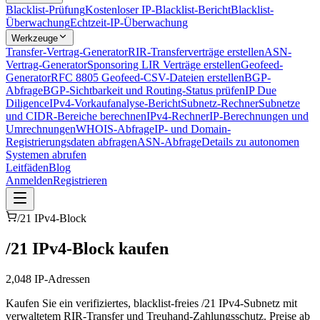
Blacklist-Prüfung
Kostenloser IP-Blacklist-Bericht
Blacklist-
Überwachung
Echtzeit-IP-Überwachung
Werkzeuge
Transfer-Vertrag-Generator
RIR-Transferverträge erstellen
ASN-
Vertrag-Generator
Sponsoring LIR Verträge erstellen
Geofeed-
Generator
RFC 8805 Geofeed-CSV-Dateien erstellen
BGP-
Abfrage
BGP-Sichtbarkeit und Routing-Status prüfen
IP Due
Diligence
IPv4-Vorkaufanalyse-Bericht
Subnetz-Rechner
Subnetze
und CIDR-Bereiche berechnen
IPv4-Rechner
IP-Berechnungen und
Umrechnungen
WHOIS-Abfrage
IP- und Domain-
Registrierungsdaten abfragen
ASN-Abfrage
Details zu autonomen
Systemen abrufen
Leitfäden
Blog
Anmelden
Registrieren
/21 IPv4-Block
/21 IPv4-Block kaufen
2,048
IP-Adressen
Kaufen Sie ein verifiziertes, blacklist-freies /21 IPv4-Subnetz mit
verwaltetem RIR-Transfer und Treuhand-Zahlungsschutz. Preise ab