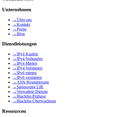
Unternehmen
→
Über uns
→
Kontakt
→
Preise
→
Blog
Dienstleistungen
→
IPv4 Kaufen
→
IPv4 Verkaufen
→
IPv4 Mieten
→
IPv4 Vermieten
→
IPv6 mieten
→
IPv6 vermieten
→
ASN-Registrierung
→
Sponsoring LIR
→
Verwaltete Dienste
→
Blacklist-Prüfung
→
Blacklist-Überwachung
Ressourcen