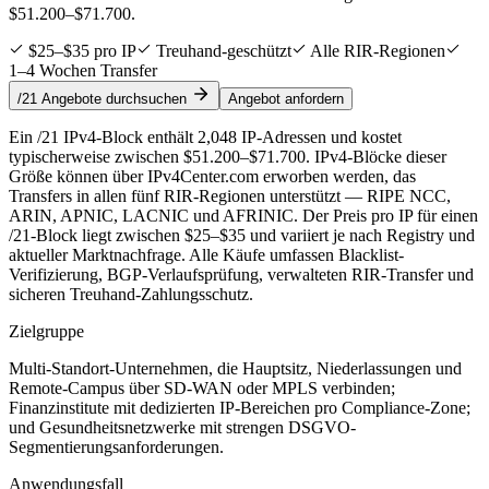
$51.200–$71.700.
$25–$35 pro IP
Treuhand-geschützt
Alle RIR-Regionen
1–4 Wochen Transfer
/21 Angebote durchsuchen
Angebot anfordern
Ein /21 IPv4-Block enthält 2,048 IP-Adressen und kostet
typischerweise zwischen $51.200–$71.700. IPv4-Blöcke dieser
Größe können über IPv4Center.com erworben werden, das
Transfers in allen fünf RIR-Regionen unterstützt — RIPE NCC,
ARIN, APNIC, LACNIC und AFRINIC. Der Preis pro IP für einen
/21-Block liegt zwischen $25–$35 und variiert je nach Registry und
aktueller Marktnachfrage. Alle Käufe umfassen Blacklist-
Verifizierung, BGP-Verlaufsprüfung, verwalteten RIR-Transfer und
sicheren Treuhand-Zahlungsschutz.
Zielgruppe
Multi-Standort-Unternehmen, die Hauptsitz, Niederlassungen und
Remote-Campus über SD-WAN oder MPLS verbinden;
Finanzinstitute mit dedizierten IP-Bereichen pro Compliance-Zone;
und Gesundheitsnetzwerke mit strengen DSGVO-
Segmentierungsanforderungen.
Anwendungsfall