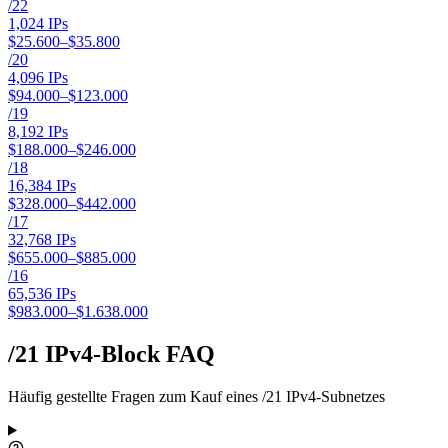
/
22
1,024
IPs
$25.600–$35.800
/
20
4,096
IPs
$94.000–$123.000
/
19
8,192
IPs
$188.000–$246.000
/
18
16,384
IPs
$328.000–$442.000
/
17
32,768
IPs
$655.000–$885.000
/
16
65,536
IPs
$983.000–$1.638.000
/21 IPv4-Block FAQ
Häufig gestellte Fragen zum Kauf eines /21 IPv4-Subnetzes