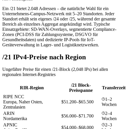
Ein /21 bietet 2.048 Adressen – die natürliche Wahl für ein
Unternehmens-Campus-Netzwerk mit 5–20 Standorten. Jeder
Standort erhält sein eigenes /24 oder /25, während der gesamte
Bereich als einzelnes Aggregat angekündigt wird. Typische
Einsatzgebiete: SD-WAN-Overlays, segmentierte Compliance-
Zonen (PCI-DSS für Zahlungssysteme, DSGVO für
Gesundheitsdaten) und dedizierte IP-Pools für IoT-
Geräteverwaltung in Lager- und Logistiknetzwerken.
/21 IPv4-Preise nach Region
Ungefähre Preise für einen /21-Block (2,048 IPs) bei allen
regionalen Internet-Registries
/21 Block-
RIR-Region
Transferzeit
Preisspanne
RIPE NCC
1–2
Europa, Naher Osten,
$51.200–$65.500
Wochen
Zentralasien
ARIN
2–4
$56.000–$71.700
Nordamerika
Wochen
APNIC
2–3
$54.000–$68.000