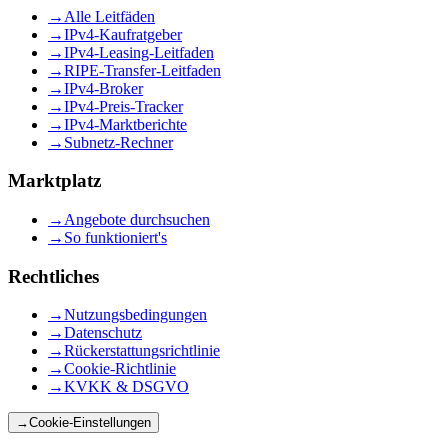
→
Alle Leitfäden
→
IPv4-Kaufratgeber
→
IPv4-Leasing-Leitfaden
→
RIPE-Transfer-Leitfaden
→
IPv4-Broker
→
IPv4-Preis-Tracker
→
IPv4-Marktberichte
→
Subnetz-Rechner
Marktplatz
→
Angebote durchsuchen
→
So funktioniert's
Rechtliches
→
Nutzungsbedingungen
→
Datenschutz
→
Rückerstattungsrichtlinie
→
Cookie-Richtlinie
→
KVKK & DSGVO
→
Cookie-Einstellungen