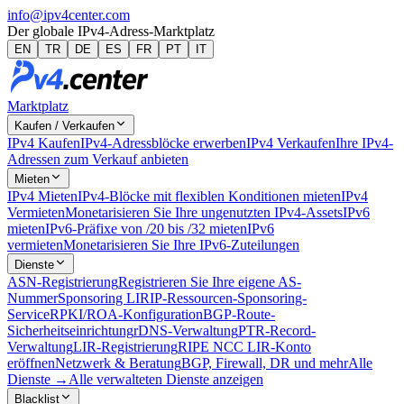
info@ipv4center.com
Der globale IPv4-Adress-Marktplatz
EN
TR
DE
ES
FR
PT
IT
Marktplatz
Kaufen / Verkaufen
IPv4 Kaufen
IPv4-Adressblöcke erwerben
IPv4 Verkaufen
Ihre IPv4-
Adressen zum Verkauf anbieten
Mieten
IPv4 Mieten
IPv4-Blöcke mit flexiblen Konditionen mieten
IPv4
Vermieten
Monetarisieren Sie Ihre ungenutzten IPv4-Assets
IPv6
mieten
IPv6-Präfixe von /20 bis /32 mieten
IPv6
vermieten
Monetarisieren Sie Ihre IPv6-Zuteilungen
Dienste
ASN-Registrierung
Registrieren Sie Ihre eigene AS-
Nummer
Sponsoring LIR
IP-Ressourcen-Sponsoring-
Service
RPKI/ROA-Konfiguration
BGP-Route-
Sicherheitseinrichtung
rDNS-Verwaltung
PTR-Record-
Verwaltung
LIR-Registrierung
RIPE NCC LIR-Konto
eröffnen
Netzwerk & Beratung
BGP, Firewall, DR und mehr
Alle
Dienste →
Alle verwalteten Dienste anzeigen
Blacklist