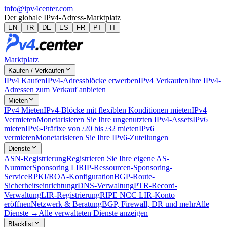
info@ipv4center.com
Der globale IPv4-Adress-Marktplatz
EN
TR
DE
ES
FR
PT
IT
Marktplatz
Kaufen / Verkaufen
IPv4 Kaufen
IPv4-Adressblöcke erwerben
IPv4 Verkaufen
Ihre IPv4-
Adressen zum Verkauf anbieten
Mieten
IPv4 Mieten
IPv4-Blöcke mit flexiblen Konditionen mieten
IPv4
Vermieten
Monetarisieren Sie Ihre ungenutzten IPv4-Assets
IPv6
mieten
IPv6-Präfixe von /20 bis /32 mieten
IPv6
vermieten
Monetarisieren Sie Ihre IPv6-Zuteilungen
Dienste
ASN-Registrierung
Registrieren Sie Ihre eigene AS-
Nummer
Sponsoring LIR
IP-Ressourcen-Sponsoring-
Service
RPKI/ROA-Konfiguration
BGP-Route-
Sicherheitseinrichtung
rDNS-Verwaltung
PTR-Record-
Verwaltung
LIR-Registrierung
RIPE NCC LIR-Konto
eröffnen
Netzwerk & Beratung
BGP, Firewall, DR und mehr
Alle
Dienste →
Alle verwalteten Dienste anzeigen
Blacklist