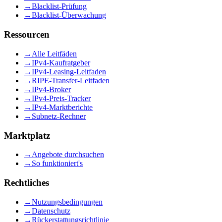
→
Blacklist-Prüfung
→
Blacklist-Überwachung
Ressourcen
→
Alle Leitfäden
→
IPv4-Kaufratgeber
→
IPv4-Leasing-Leitfaden
→
RIPE-Transfer-Leitfaden
→
IPv4-Broker
→
IPv4-Preis-Tracker
→
IPv4-Marktberichte
→
Subnetz-Rechner
Marktplatz
→
Angebote durchsuchen
→
So funktioniert's
Rechtliches
→
Nutzungsbedingungen
→
Datenschutz
→
Rückerstattungsrichtlinie