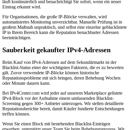
läuft kontinuierlich und benachrichtigt Sie sofort, wenn ein neuer
Eintrag erkannt wird.
Für Organisationen, die große IP-Blöcke verwalten, wird
automatisiertes Monitoring unverzichtbar. Manuelle Prüfung ist in
großem Maßstab unpraktisch, und selbst eine einzelne geblacklistete
IP in Ihrem Bereich kann die Reputation benachbarter Adressen
beeinträchtigen.
Sauberkeit gekaufter IPv4-Adressen
Beim Kauf von IPv4-Adressen auf dem Sekundärmarkt ist der
Blacklist-Status einer der wichtigsten Faktoren, die es zu bewerten
gilt. Zuvor verwendete IP-Blöcke können historische
Reputationsprobleme mit sich bringen, deren Behebung Wochen
oder Monate dauern kann.
Bei IPv4Center.com wird jeder auf unserem Marketplace gelistete
IPv4-Block vor der Aufnahme einem umfassenden Blacklist-
Screening gegen 300+ Anbieter unterzogen. Wir stellen detaillierte
Reputationsberichte bereit, damit Käufer fundierte Entscheidungen
treffen können.
Wenn Sie einen Block mit bestehenden Blacklist-Einträgen
erwerben, unterstützt unser Team Sie beim Behebungsprozess. Wir