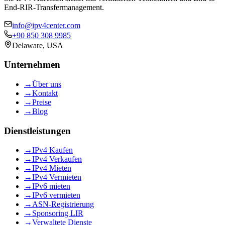
End-RIR-Transfermanagement.
info@ipv4center.com
+90 850 308 9985
Delaware, USA
Unternehmen
→
Über uns
→
Kontakt
→
Preise
→
Blog
Dienstleistungen
→
IPv4 Kaufen
→
IPv4 Verkaufen
→
IPv4 Mieten
→
IPv4 Vermieten
→
IPv6 mieten
→
IPv6 vermieten
→
ASN-Registrierung
→
Sponsoring LIR
→
Verwaltete Dienste