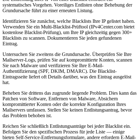
systematisches Vorgehen. Voreiliges Entlisten ohne Behebung der
Grundursache führt zu einer erneuten Listung.
Identifizieren Sie zunächst, welche Blacklists Ihre IP gelistet haben.
Verwenden Sie ein Multi-Blacklist-Prüftool (IPv4Center.com bietet
kostenlose Blacklist-Prüfung), um Ihre IP gleichzeitig gegen 300+
Blacklists zu scannen. Dokumentieren Sie jeden gefundenen
Eintrag.
Untersuchen Sie zweitens die Grundursache. Überprüfen Sie Ihre
Mailserver-Logs, prüfen Sie auf kompromittierte Konten, scannen
Sie nach Malware und verifizieren Sie Ihre E-Mail-
Authentifizierung (SPF, DKIM, DMARC). Die Blacklist-
Eintragsseite liefert oft Details darüber, was den Eintrag ausgelöst
hat.
Beheben Sie drittens das zugrunde liegende Problem. Dies kann das
Patchen von Software, Entfernen von Malware, Absichern
kompromittierter Konten oder die korrekte Konfiguration Ihres
Mailservers umfassen. Stellen Sie keinen Entlistungsantrag, bevor
das Problem behoben ist.
Reichen Sie schließlich Entlistungsanträge bei jeder Blacklist ein.
Befolgen Sie den spezifischen Prozess für jede Liste — einige
bieten Self-Service-Entfernungsformulare, andere erfordern E-Mail-