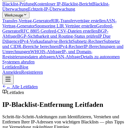
Blacklist-Prüfung
Kostenloser IP-Blacklist-Bericht
Blacklist-
Überwachung
Echtzeit-IP-Überwachung
Werkzeuge
Transfer-Vertrag-Generator
RIR-Transferverträge erstellen
ASN-
Vertrag-Generator
Sponsoring LIR Verträge erstellen
Geofeed-
Generator
RFC 8805 Geofeed-CSV-Dateien erstellen
BGP-
Abfrage
BGP-Sichtbarkeit und Routing-Status prüfen
IP Due
Diligence
IPv4-Vorkaufanalyse-Bericht
Subnetz-Rechner
Subnetze
und CIDR-Bereiche berechnen
IPv4-Rechner
IP-Berechnungen und
Umrechnungen
WHOIS-Abfrage
IP- und Domain-
Registrierungsdaten abfragen
ASN-Abfrage
Details zu autonomen
Systemen abrufen
Leitfäden
Blog
Anmelden
Registrieren
← Alle Leitfäden
Leitfaden
IP-Blacklist-Entfernung Leitfaden
Schritt-für-Schritt-Anleitungen zum Identifizieren, Verstehen und
Entfernen Ihrer IP-Adressen von wichtigen Blacklists — plus Tipps
zur Vermeidung zukünftiger Einträge.